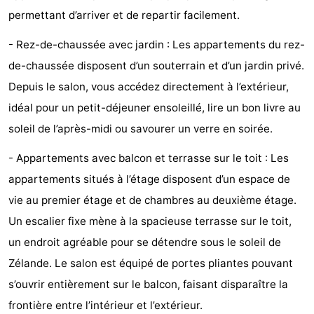
permettant d’arriver et de repartir facilement.
Dishoek
Valkenisse
Strandpark
-
- Rez-de-chaussée avec jardin : Les appartements du rez-
Zeeland
Vebenabos
-
de-chaussée disposent d’un souterrain et d’un jardin privé.
Westduin
Hôtels
Depuis le salon, vous accédez directement à l’extérieur,
idéal pour un petit-déjeuner ensoleillé, lire un bon livre au
Last
soleil de l’après-midi ou savourer un verre en soirée.
minutes
Plages
- Appartements avec balcon et terrasse sur le toit : Les
Voir
appartements situés à l’étage disposent d’un espace de
vie au premier étage et de chambres au deuxième étage.
et
Lieux
Un escalier fixe mène à la spacieuse terrasse sur le toit,
faire
d'intérêt
-
un endroit agréable pour se détendre sous le soleil de
Zélande. Le salon est équipé de portes pliantes pouvant
Musées
-
s’ouvrir entièrement sur le balcon, faisant disparaître la
Monuments
-
frontière entre l’intérieur et l’extérieur.