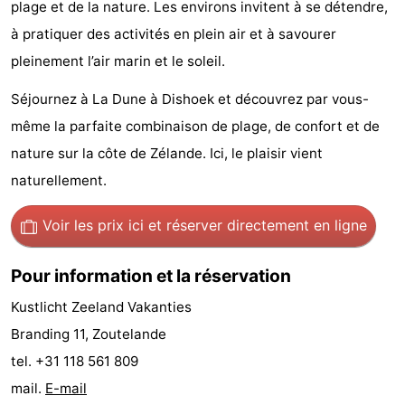
plage et de la nature. Les environs invitent à se détendre,
Piscines
-
à pratiquer des activités en plein air et à savourer
pleinement l’air marin et le soleil.
Équitation
-
Séjournez à La Dune à Dishoek et découvrez par vous-
Terrains
-
même la parfaite combinaison de plage, de confort et de
de
Peche
-
nature sur la côte de Zélande. Ici, le plaisir vient
naturellement.
golf
Sportive
Equitation
Boire
Voir les prix ici
et réserver directement en ligne
et
Événements
manger
Conduite
Pour information et la réservation
Kustlicht Zeeland Vakanties
de
Pratiques
Branding 11, Zoutelande
l'anneau
Forum
tel. +31 118 561 809
mail.
E-mail
Route