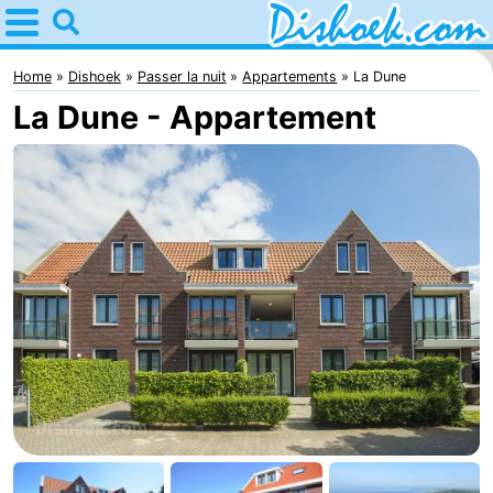
Home
Dishoek
Home
Dishoek
Passer la nuit
Appartements
La Dune
La Dune - Appartement
Astuces
Avec
les
Passer
enfants
la
Appartements
nuit
-
Duinhof
-
Klein
Martina
-
Dishoek
Noordzee
Campings