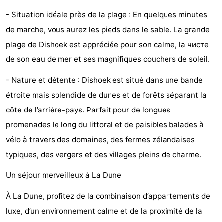
Points
Attractions
- Situation idéale près de la plage : En quelques minutes
de marche, vous aurez les pieds dans le sable. La grande
de
-
plage de Dishoek est appréciée pour son calme, la чисте
vue
Terrains
-
de son eau de mer et ses magnifiques couchers de soleil.
- Nature et détente : Dishoek est situé dans une bande
de
Aires
-
étroite mais splendide de dunes et de forêts séparant la
jeux
de
Bowling
Centres
côte de l’arrière-pays. Parfait pour de longues
promenades le long du littoral et de paisibles balades à
jeux
de
Villages
vélo à travers des domaines, des fermes zélandaises
intérieures
bien-
&
Nature
typiques, des vergers et des villages pleins de charme.
être
villes
Visites
Un séjour merveilleux à La Dune
guidées
Sports
À La Dune, profitez de la combinaison d’appartements de
luxe, d’un environnement calme et de la proximité de la
-