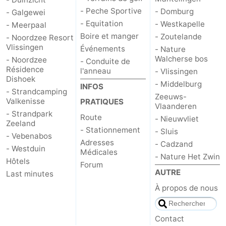
- Peche Sportive
- Domburg
- Galgewei
- Equitation
- Westkapelle
- Meerpaal
Boire et manger
- Zoutelande
- Noordzee Resort
Vlissingen
Événements
- Nature
Walcherse bos
- Noordzee
- Conduite de
Résidence
l'anneau
- Vlissingen
Dishoek
- Middelburg
INFOS
- Strandcamping
Zeeuws-
Valkenisse
PRATIQUES
Vlaanderen
- Strandpark
Route
- Nieuwvliet
Zeeland
- Stationnement
- Sluis
- Vebenabos
Adresses
- Cadzand
- Westduin
Médicales
- Nature Het Zwin
Hôtels
Forum
AUTRE
Last minutes
À propos de nous
Contact