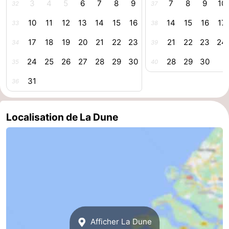
3
4
5
6
7
8
9
7
8
9
10
32
37
Zoutelande
-
10
11
12
13
14
15
16
14
15
16
17
33
38
Nature
-
17
18
19
20
21
22
23
21
22
23
24
34
39
24
25
26
27
28
29
30
28
29
30
35
40
Walcherse
Vlissingen
-
31
36
bos
Middelburg
Zeeuws-
Vlaanderen
-
Localisation de La Dune
Nieuwvliet
-
Sluis
-
Cadzand
-
Nature
Météo
Afficher La Dune
Het
Contact