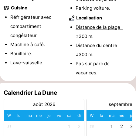
Cuisine
Parking voiture.
Nature
-
Réfrigérateur avec
Localisation
Oosterschelde
Burgh
-
compartiment
Distance de la plage :
congélateur.
±300 m.
Haamstede
Nature
Walcheren
Machine à café.
Distance du centre :
Kop
-
Bouilloire.
±300 m.
Lave-vaisselle.
Pas sur parc de
van
Veere
-
vacances.
Schouwen
Nature
-
Calendrier La Dune
Oranjezon
Oostkapelle
-
août 2026
septembre 
Nature
-
W
lu
ma
me
je
ve
sa
di
W
lu
ma
me
je
de
Domburg
-
1
2
1
2
3
31
36
Mantelingen
Westkapelle
-