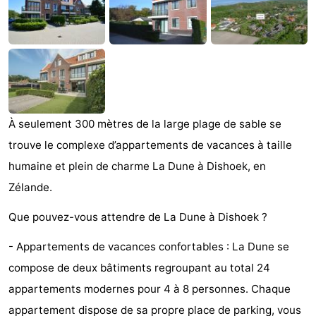
Résidence
Chambre
Dishoek
d'hôtes
Chaumières
-
Duinhof
-
À seulement 300 mètres de la large plage de sable se
Klein
Duinzicht
-
trouve le complexe d’appartements de vacances à taille
humaine et plein de charme La Dune à Dishoek, en
Dishoek
Galgewei
-
Zélande.
Meerpaal
-
Que pouvez-vous attendre de La Dune à Dishoek ?
Noordzee
-
- Appartements de vacances confortables : La Dune se
compose de deux bâtiments regroupant au total 24
Resort
Noordzee
-
appartements modernes pour 4 à 8 personnes. Chaque
Vlissingen
Résidence
Strandcamping
-
appartement dispose de sa propre place de parking, vous