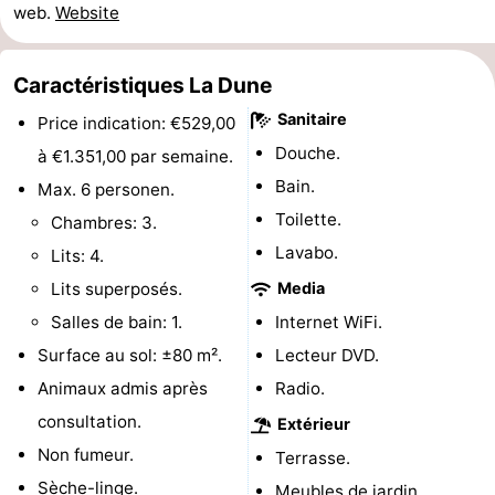
web.
Website
-
Caractéristiques La Dune
Stationnement
Adresses
Sanitaire
Price indication: €529,00
Médicales
Région
Douche.
à €1.351,00 par semaine.
Zeeland
Bain.
Max. 6 personen.
Toilette.
Chambres: 3.
Schouwen-
Lavabo.
Lits: 4.
Duiveland
-
Lits superposés.
Media
Salles de bain: 1.
Internet WiFi.
Renesse
-
Surface au sol: ±80 m².
Lecteur DVD.
Brouwershaven
-
Animaux admis après
Radio.
consultation.
Extérieur
Bruinisse
-
Non fumeur.
Terrasse.
Zierikzee
-
Sèche-linge.
Meubles de jardin.