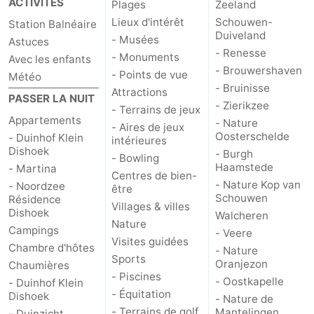
ACTIVITÉS
Plages
Zeeland
Lieux d'intérêt
Schouwen-
Station Balnéaire
Duiveland
- Musées
Astuces
- Renesse
- Monuments
Avec les enfants
- Brouwershaven
- Points de vue
Météo
- Bruinisse
Attractions
PASSER LA NUIT
- Zierikzee
- Terrains de jeux
Appartements
- Nature
- Aires de jeux
Oosterschelde
- Duinhof Klein
intérieures
Dishoek
- Burgh
- Bowling
Haamstede
- Martina
Centres de bien-
- Nature Kop van
- Noordzee
être
Schouwen
Résidence
Villages & villes
Dishoek
Walcheren
Nature
Campings
- Veere
Visites guidées
Chambre d'hôtes
- Nature
Sports
Oranjezon
Chaumières
- Piscines
- Oostkapelle
- Duinhof Klein
- Équitation
Dishoek
- Nature de
- Terrains de golf
Mantelingen
- Duinzicht