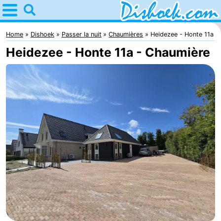
Home
Dishoek
Home
Dishoek
Passer la nuit
Chaumières
Heidezee - Honte 11a
Heidezee - Honte 11a - Chaumière
Astuces
Avec
les
Passer
enfants
la
Appartements
nuit
-
Duinhof
-
Klein
Martina
-
Dishoek
Noordzee
Campings