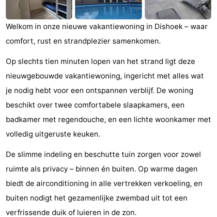
Dishoek
Valkenisse
Strandpark
-
Welkom in onze nieuwe vakantiewoning in Dishoek – waar
Zeeland
Vebenabos
-
comfort, rust en strandplezier samenkomen.
Westduin
Hôtels
Op slechts tien minuten lopen van het strand ligt deze
nieuwgebouwde vakantiewoning, ingericht met alles wat
Last
je nodig hebt voor een ontspannen verblijf. De woning
minutes
Plages
beschikt over twee comfortabele slaapkamers, een
badkamer met regendouche, en een lichte woonkamer met
Voir
volledig uitgeruste keuken.
et
Lieux
De slimme indeling en beschutte tuin zorgen voor zowel
faire
d'intérêt
-
ruimte als privacy – binnen én buiten. Op warme dagen
biedt de airconditioning in alle vertrekken verkoeling, en
Musées
-
buiten nodigt het gezamenlijke zwembad uit tot een
Monuments
-
verfrissende duik of luieren in de zon.