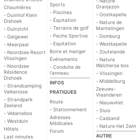
- Nature
Sports
Oranjezon
Chaumières
Zwin
- Piscines
- Oostkapelle
- Duinhof Klein
- Équitation
Dishoek
- Nature de
- Terrains de golf
Mantelingen
- Duinzicht
- Peche Sportive
- Domburg
- Galgewei
- Equitation
- Westkapelle
- Meerpaal
Boire et manger
- Zoutelande
- Noordzee Resort
Vlissingen
Événements
- Nature
Walcherse bos
- Noordzee
- Conduite de
Résidence
l'anneau
- Vlissingen
Dishoek
- Middelburg
INFOS
- Strandcamping
Zeeuws-
Valkenisse
PRATIQUES
Vlaanderen
- Strandpark
Route
- Nieuwvliet
Zeeland
- Stationnement
- Sluis
- Vebenabos
Adresses
- Cadzand
- Westduin
Médicales
- Nature Het Zwin
Hôtels
Forum
AUTRE
Last minutes