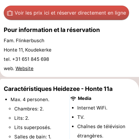
Points
Attractions
Voir les prix ici
et réserver directement en ligne
de
-
Pour information et la réservation
vue
Terrains
-
Fam. Flinkerbusch
Honte 11, Koudekerke
de
Aires
-
tel. +31 651 845 698
jeux
de
Bowling
Centres
web.
Website
jeux
de
Villages
Caractéristiques Heidezee - Honte 11a
intérieures
bien-
&
Nature
Media
Max. 4 personen.
être
villes
Visites
Internet WiFi.
Chambres: 2.
TV.
Lits: 2.
guidées
Sports
Chaînes de télévision
Lits superposés.
-
étrangères.
Salles de bain: 1.