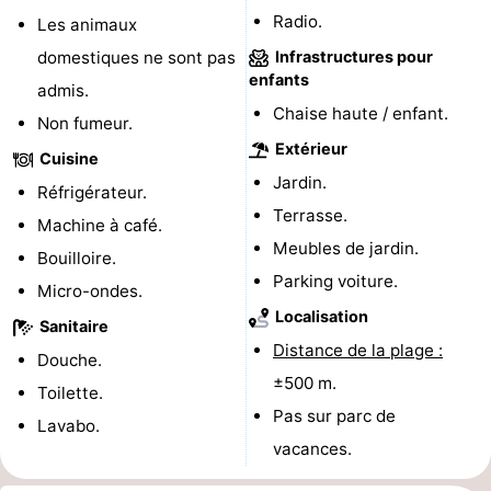
Radio.
Les animaux
Piscines
-
domestiques ne sont pas
Infrastructures pour
enfants
Équitation
-
admis.
Chaise haute / enfant.
Non fumeur.
Terrains
-
Extérieur
Cuisine
de
Peche
-
Jardin.
Réfrigérateur.
Terrasse.
Machine à café.
golf
Sportive
Equitation
Boire
Meubles de jardin.
Bouilloire.
et
Événements
Parking voiture.
Micro-ondes.
Localisation
Sanitaire
manger
Conduite
Distance de la plage :
Douche.
de
Pratiques
±500 m.
Toilette.
Pas sur parc de
Lavabo.
l'anneau
Forum
vacances.
Route