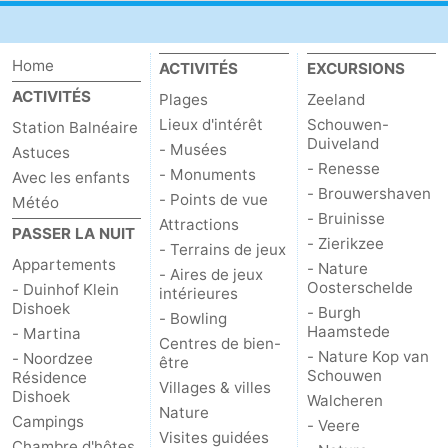
Zoutelande
-
Home
ACTIVITÉS
EXCURSIONS
Nature
-
ACTIVITÉS
Plages
Zeeland
Lieux d'intérêt
Schouwen-
Walcherse
Vlissingen
-
Station Balnéaire
Duiveland
- Musées
Astuces
- Renesse
bos
Middelburg
Zeeuws-
- Monuments
Avec les enfants
- Brouwershaven
- Points de vue
Météo
Vlaanderen
-
- Bruinisse
Attractions
PASSER LA NUIT
- Zierikzee
- Terrains de jeux
Nieuwvliet
-
Appartements
- Nature
- Aires de jeux
Oosterschelde
- Duinhof Klein
intérieures
Sluis
-
Dishoek
- Burgh
- Bowling
Haamstede
- Martina
Centres de bien-
Cadzand
-
- Nature Kop van
- Noordzee
être
Schouwen
Résidence
Villages & villes
Nature
Météo
Dishoek
Walcheren
Nature
Campings
- Veere
Visites guidées
Het
Contact
Chambre d'hôtes