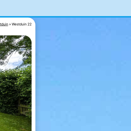
tduin
Westduin 22