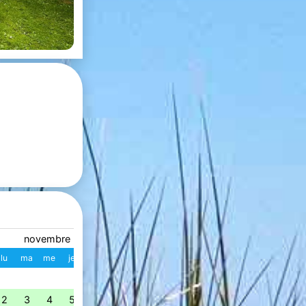
novembre 2026
décembre 2026
lu
ma
me
je
ve
sa
di
W
lu
ma
me
je
ve
s
1
1
2
3
4
49
2
3
4
5
6
7
8
7
8
9
10
11
1
50