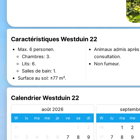
Caractéristiques Westduin 22
Max. 6 personen.
Animaux admis après
Chambres: 3.
consultation.
Lits: 6.
Non fumeur.
Salles de bain: 1.
Surface au sol: ±77 m².
Calendrier Westduin 22
août 2026
septemb
W
lu
ma
me
je
ve
sa
di
W
lu
ma
me
1
2
1
2
31
36
3
4
5
6
7
8
9
7
8
9
32
37