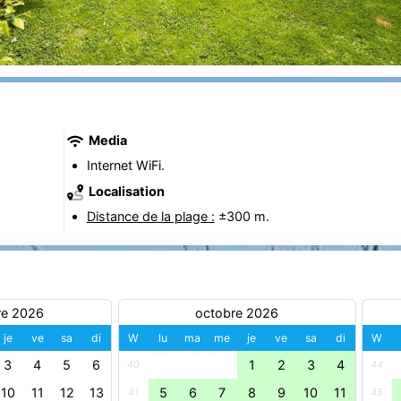
Media
Internet WiFi.
Localisation
Distance de la plage :
±300 m.
re 2026
octobre 2026
je
ve
sa
di
W
lu
ma
me
je
ve
sa
di
W
3
4
5
6
1
2
3
4
40
44
10
11
12
13
5
6
7
8
9
10
11
41
45