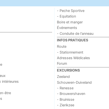
- Peche Sportive
- Equitation
Boire et manger
Événements
- Conduite de l'anneau
INFOS PRATIQUES
Route
- Stationnement
Adresses Médicales
Forum
ue
EXCURSIONS
jeux
Zeeland
x intérieures
Schouwen-Duiveland
- Renesse
en-être
- Brouwershaven
es
- Bruinisse
- Zierikzee