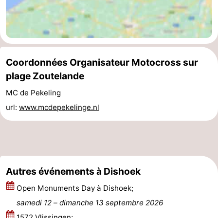
Piscines
-
Équitation
-
Terrains
-
Coordonnées Organisateur Motocross sur
plage Zoutelande
de
Peche
-
MC de Pekeling
golf
Sportive
Equitation
Boire
url:
www.mcdepekelinge.nl
et
Événements
manger
Conduite
de
Pratiques
Autres événements à Dishoek
Open Monuments Day à Dishoek;
l'anneau
Forum
samedi 12
–
dimanche 13 septembre 2026
Route
1572 Vlissingen;