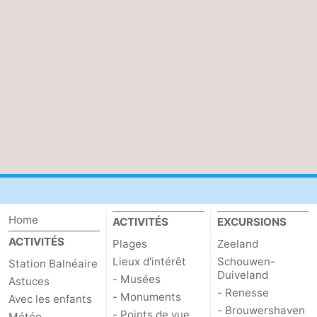
Nature
-
Oosterschelde
Burgh
-
Haamstede
Nature
Walcheren
Kop
-
van
Veere
-
Schouwen
Nature
-
Oranjezon
Oostkapelle
-
Home
ACTIVITÉS
EXCURSIONS
ACTIVITÉS
Plages
Zeeland
Nature
-
Lieux d'intérêt
Schouwen-
Station Balnéaire
Duiveland
de
Domburg
-
- Musées
Astuces
- Renesse
- Monuments
Avec les enfants
- Brouwershaven
Mantelingen
Westkapelle
-
- Points de vue
Météo