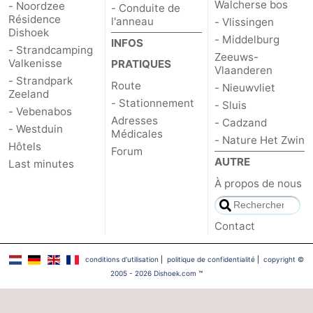
Walcherse bos
- Noordzee
- Conduite de
Résidence
l'anneau
- Vlissingen
Zwin
Dishoek
- Middelburg
INFOS
- Strandcamping
Zeeuws-
Valkenisse
PRATIQUES
Vlaanderen
- Strandpark
Route
- Nieuwvliet
Zeeland
- Stationnement
- Sluis
- Vebenabos
Adresses
- Cadzand
- Westduin
Médicales
- Nature Het Zwin
Hôtels
Forum
AUTRE
Last minutes
À propos de nous
Contact
conditions d‘utilisation
|
politique de confidentialité
|
copyright ©
2005 - 2026 Dishoek.com
™