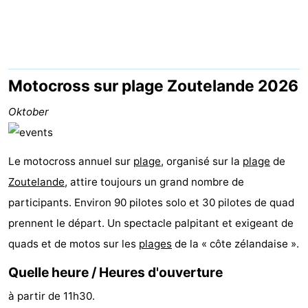
Résidence
Chambre
Dishoek
d'hôtes
Chaumières
-
Motocross sur plage Zoutelande 2026
Duinhof
-
Oktober
Klein
Duinzicht
-
Le motocross annuel sur
plage
, organisé sur la
plage
de
Dishoek
Galgewei
-
Zoutelande
, attire toujours un grand nombre de
participants. Environ 90 pilotes solo et 30 pilotes de quad
Meerpaal
-
prennent le départ. Un spectacle palpitant et exigeant de
Noordzee
-
quads et de motos sur les
plages
de la « côte zélandaise ».
Resort
Noordzee
-
Quelle heure / Heures d'ouverture
Vlissingen
Résidence
Strandcamping
-
à partir de 11h30.