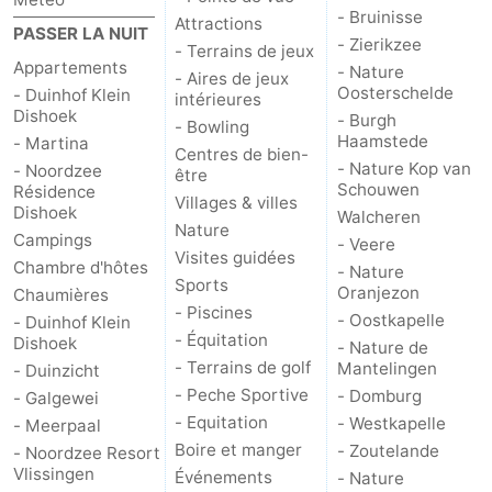
- Bruinisse
Attractions
PASSER LA NUIT
Zoutelande
-
- Zierikzee
- Terrains de jeux
Appartements
- Nature
- Aires de jeux
Nature
-
Oosterschelde
- Duinhof Klein
intérieures
Dishoek
- Burgh
- Bowling
Walcherse
Vlissingen
-
Haamstede
- Martina
Centres de bien-
- Nature Kop van
- Noordzee
être
bos
Middelburg
Zeeuws-
Schouwen
Résidence
Villages & villes
Dishoek
Walcheren
Nature
Vlaanderen
-
Campings
- Veere
Visites guidées
Chambre d'hôtes
- Nature
Sports
Nieuwvliet
-
Oranjezon
Chaumières
- Piscines
- Oostkapelle
- Duinhof Klein
Sluis
-
- Équitation
Dishoek
- Nature de
- Terrains de golf
Mantelingen
- Duinzicht
Cadzand
-
- Peche Sportive
- Domburg
- Galgewei
- Equitation
- Westkapelle
- Meerpaal
Nature
Météo
Boire et manger
- Zoutelande
- Noordzee Resort
Vlissingen
Événements
- Nature
Het
Contact