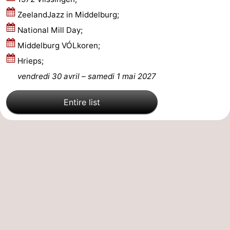
ZeelandJazz in Middelburg;
-
National Mill Day;
Stationnement
Adresses
Middelburg VÓLkoren;
Hrieps;
Médicales
Région
vendredi 30 avril
–
samedi 1 mai 2027
Zeeland
Entire list
Schouwen-
Duiveland
-
Renesse
-
Brouwershaven
-
Bruinisse
-
Zierikzee
-