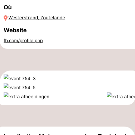
Où
Dishoek
Valkenisse
Strandpark
-
Westerstrand, Zoutelande
Zeeland
Vebenabos
-
Website
Westduin
Hôtels
fb.com/profile.php
Last
minutes
Plages
Voir
et
Lieux
faire
d'intérêt
-
Musées
-
Monuments
-