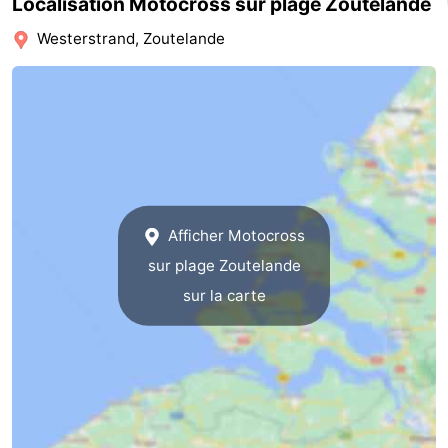
Localisation Motocross sur plage Zoutelande
Points
Attractions
Westerstrand, Zoutelande
de
-
vue
Terrains
-
de
Aires
-
jeux
de
Bowling
Centres
Afficher Motocross
jeux
de
Villages
sur plage Zoutelande
sur la carte
intérieures
bien-
&
Nature
être
villes
Visites
guidées
Sports
-