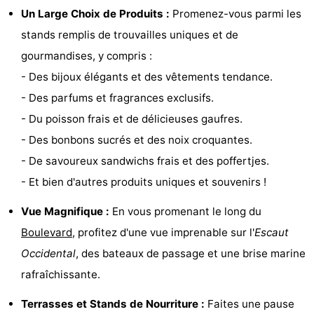
Un Large Choix de Produits :
Promenez-vous parmi les
Dishoek
Valkenisse
Strandpark
-
stands remplis de trouvailles uniques et de
Zeeland
Vebenabos
-
gourmandises, y compris :
- Des bijoux élégants et des vêtements tendance.
Westduin
Hôtels
- Des parfums et fragrances exclusifs.
Last
- Du poisson frais et de délicieuses gaufres.
- Des bonbons sucrés et des noix croquantes.
minutes
Plages
- De savoureux sandwichs frais et des poffertjes.
Voir
- Et bien d'autres produits uniques et souvenirs !
et
Lieux
Vue Magnifique :
En vous promenant le long du
Boulevard
, profitez d'une vue imprenable sur l'
Escaut
faire
d'intérêt
-
Occidental
, des bateaux de passage et une brise marine
Musées
-
rafraîchissante.
Monuments
-
Terrasses et Stands de Nourriture :
Faites une pause