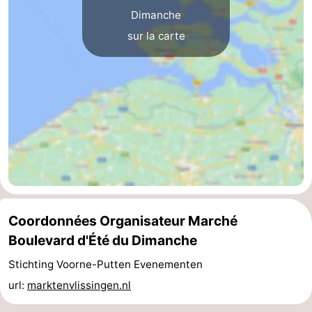
Dimanche
-
sur la carte
Stationnement
Adresses
Médicales
Région
Zeeland
Schouwen-
Duiveland
-
Renesse
-
Coordonnées Organisateur Marché
Boulevard d'Été du Dimanche
Brouwershaven
-
Stichting Voorne-Putten Evenementen
Bruinisse
-
url:
marktenvlissingen.nl
Zierikzee
-