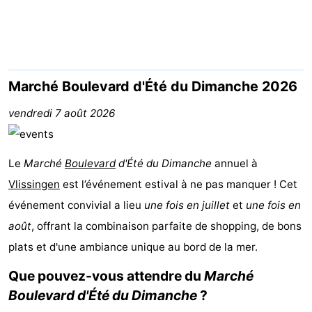
Résidence
Chambre
Dishoek
d'hôtes
Chaumières
-
Marché Boulevard d'Été du Dimanche 2026
Duinhof
-
vendredi 7 août 2026
Klein
Duinzicht
-
Le
Marché
Boulevard
d'Été du Dimanche
annuel à
Dishoek
Galgewei
-
Vlissingen
est l’événement estival à ne pas manquer ! Cet
événement convivial a lieu
Meerpaal
-
une fois en juillet
et
une fois en
août
, offrant la combinaison parfaite de shopping, de bons
Noordzee
-
plats et d'une ambiance unique au bord de la mer.
Resort
Noordzee
-
Que pouvez-vous attendre du
Marché
Boulevard d'Été du Dimanche
?
Vlissingen
Résidence
Strandcamping
-