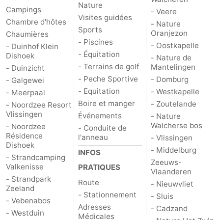
Nature
Campings
- Veere
Visites guidées
Chambre d'hôtes
- Nature
Sports
Oranjezon
Chaumières
- Piscines
- Oostkapelle
- Duinhof Klein
- Équitation
Dishoek
- Nature de
- Terrains de golf
Mantelingen
- Duinzicht
- Peche Sportive
- Domburg
- Galgewei
- Equitation
- Westkapelle
- Meerpaal
Boire et manger
- Zoutelande
- Noordzee Resort
Vlissingen
Événements
- Nature
Walcherse bos
- Noordzee
- Conduite de
Résidence
l'anneau
- Vlissingen
Dishoek
- Middelburg
INFOS
- Strandcamping
Zeeuws-
Valkenisse
PRATIQUES
Vlaanderen
- Strandpark
Route
- Nieuwvliet
Zeeland
- Stationnement
- Sluis
- Vebenabos
Adresses
- Cadzand
- Westduin
Médicales