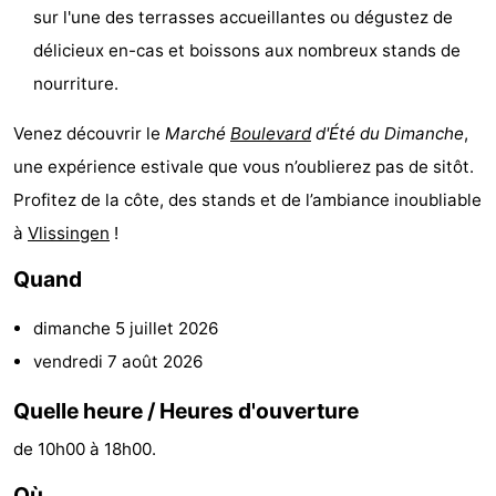
sur l'une des terrasses accueillantes ou dégustez de
Points
Attractions
délicieux en-cas et boissons aux nombreux stands de
de
-
nourriture.
vue
Terrains
-
Venez découvrir le
Marché
Boulevard
d'Été du Dimanche
,
une expérience estivale que vous n’oublierez pas de sitôt.
de
Aires
-
Profitez de la côte, des stands et de l’ambiance inoubliable
jeux
de
Bowling
Centres
à
Vlissingen
!
Quand
jeux
de
Villages
dimanche 5 juillet 2026
intérieures
bien-
&
Nature
vendredi 7 août 2026
être
villes
Visites
Quelle heure / Heures d'ouverture
guidées
Sports
de 10h00 à 18h00.
-
Où