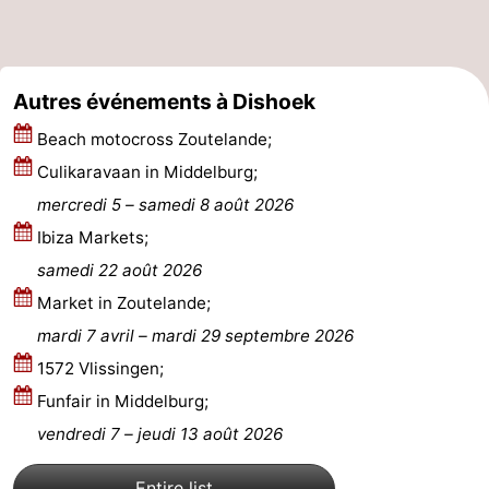
Nature
-
Oosterschelde
Burgh
-
Autres événements à Dishoek
Haamstede
Nature
Walcheren
Beach motocross Zoutelande;
Culikaravaan in Middelburg;
Kop
-
mercredi 5
–
samedi 8 août 2026
van
Veere
-
Ibiza Markets;
samedi 22 août 2026
Schouwen
Nature
-
Market in Zoutelande;
Oranjezon
Oostkapelle
-
mardi 7 avril
–
mardi 29 septembre 2026
1572 Vlissingen;
Nature
-
Funfair in Middelburg;
de
Domburg
-
vendredi 7
–
jeudi 13 août 2026
Mantelingen
Westkapelle
-
Entire list