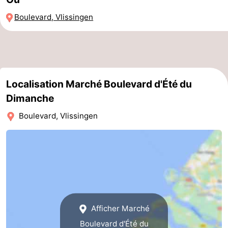
Piscines
-
Boulevard, Vlissingen
Équitation
-
Terrains
-
Localisation Marché Boulevard d'Été du
de
Peche
-
Dimanche
golf
Sportive
Equitation
Boire
Boulevard, Vlissingen
et
Événements
manger
Conduite
de
Pratiques
l'anneau
Forum
Afficher Marché
Route
Boulevard d'Été du