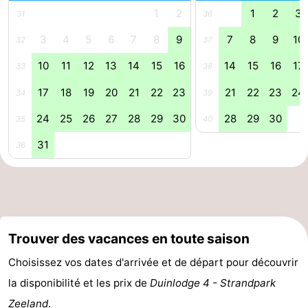
1
2
1
2
3
31
36
Piscines
-
3
4
5
6
7
8
9
7
8
9
10
32
37
Équitation
-
10
11
12
13
14
15
16
14
15
16
17
33
38
Terrains
-
17
18
19
20
21
22
23
21
22
23
24
34
39
de
Peche
-
24
25
26
27
28
29
30
28
29
30
35
40
31
golf
Sportive
Equitation
Boire
36
et
Événements
manger
Conduite
Trouver des vacances en toute saison
de
Pratiques
Choisissez vos dates d'arrivée et de départ pour découvrir
l'anneau
Forum
la disponibilité et les prix de
Duinlodge 4 - Strandpark
Route
Zeeland
.