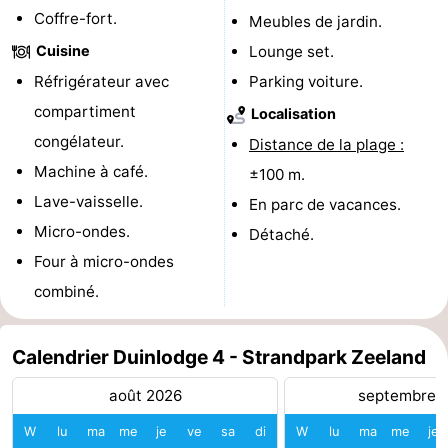
Coffre-fort.
Meubles de jardin.
Points
Attractions
Cuisine
Lounge set.
de
-
Réfrigérateur avec
Parking voiture.
compartiment
Localisation
vue
Terrains
-
congélateur.
Distance de la plage :
de
Aires
-
Machine à café.
±100 m.
Lave-vaisselle.
En parc de vacances.
jeux
de
Bowling
Centres
Micro-ondes.
Détaché.
jeux
de
Villages
Four à micro-ondes
combiné.
intérieures
bien-
&
Nature
être
villes
Visites
Calendrier Duinlodge 4 - Strandpark Zeeland
guidées
Sports
août 2026
septembre 
W
lu
ma
me
je
ve
sa
di
W
lu
ma
me
je
-