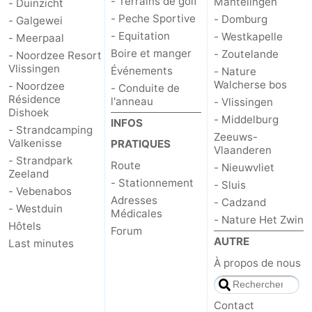
- Terrains de golf
Mantelingen
- Duinzicht
- Peche Sportive
- Domburg
- Galgewei
- Equitation
- Westkapelle
- Meerpaal
Boire et manger
- Zoutelande
- Noordzee Resort
Vlissingen
Événements
- Nature
Walcherse bos
- Noordzee
- Conduite de
Résidence
l'anneau
- Vlissingen
Dishoek
- Middelburg
INFOS
- Strandcamping
Zeeuws-
Valkenisse
PRATIQUES
Vlaanderen
- Strandpark
Route
- Nieuwvliet
Zeeland
- Stationnement
- Sluis
- Vebenabos
Adresses
- Cadzand
- Westduin
Médicales
- Nature Het Zwin
Hôtels
Forum
AUTRE
Last minutes
À propos de nous
Contact