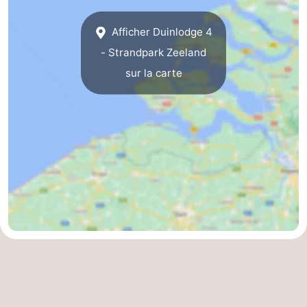
Nature
-
Afficher Duinlodge 4
- Strandpark Zeeland
Oosterschelde
Burgh
-
sur la carte
Haamstede
Nature
Walcheren
Kop
-
van
Veere
-
Schouwen
Nature
-
Oranjezon
Oostkapelle
-
Nature
-
de
Domburg
-
Mantelingen
Westkapelle
-