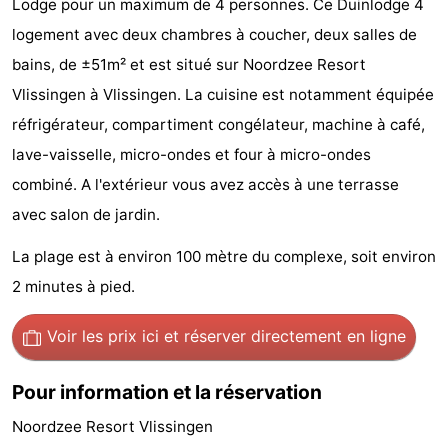
Lodge pour un maximum de 4 personnes. Ce Duinlodge 4
Résidence
Chambre
logement avec deux chambres à coucher, deux salles de
bains, de ±51m² et est situé sur Noordzee Resort
Dishoek
d'hôtes
Chaumières
Vlissingen à Vlissingen. La cuisine est notamment équipée
-
réfrigérateur, compartiment congélateur, machine à café,
lave-vaisselle, micro-ondes et four à micro-ondes
Duinhof
-
combiné. A l'extérieur vous avez accès à une terrasse
Klein
Duinzicht
-
avec salon de jardin.
Dishoek
Galgewei
-
La plage est à environ 100 mètre du complexe, soit environ
2 minutes à pied.
Meerpaal
-
Voir les prix ici
et réserver directement en ligne
Noordzee
-
Resort
Noordzee
-
Pour information et la réservation
Noordzee Resort Vlissingen
Vlissingen
Résidence
Strandcamping
-