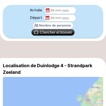
-
Arrivée
Départ
Stationnement
Adresses
Médicales
Région
Chercher et trouver
Zeeland
Schouwen-
Duiveland
-
Localisation de Duinlodge 4 - Strandpark
Renesse
-
Zeeland
Brouwershaven
-
Bruinisse
-
Zierikzee
-