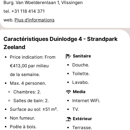
Burg. Van Woelderenlaan 1, Vlissingen
Dishoek
Valkenisse
Strandpark
-
tel. +31 118 414 371
web.
Plus d'informations
Zeeland
Vebenabos
-
Westduin
Hôtels
Caractéristiques Duinlodge 4 - Strandpark
Zeeland
Last
Sanitaire
Price indication: From
minutes
Plages
Douche.
€413,00 par milieu
Voir
Toilette.
de la semaine.
Lavabo.
Max. 4 personen.
et
Lieux
Chambres: 2.
Media
faire
d'intérêt
-
Salles de bain: 2.
Internet WiFi.
Surface au sol: ±51 m².
TV.
Musées
-
Non fumeur.
Extérieur
Monuments
-
Poêle à bois.
Terrasse.