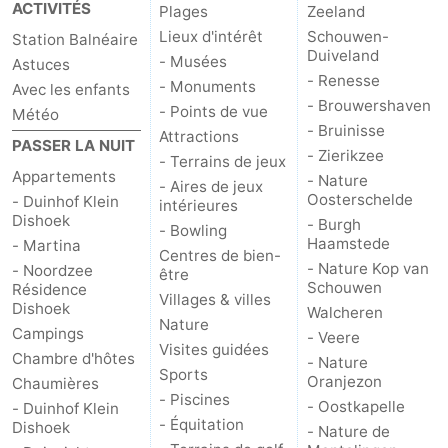
ACTIVITÉS
Plages
Zeeland
Lieux d'intérêt
Schouwen-
Zwin
Station Balnéaire
Duiveland
- Musées
Astuces
- Renesse
- Monuments
Avec les enfants
- Brouwershaven
- Points de vue
Météo
- Bruinisse
Attractions
PASSER LA NUIT
- Zierikzee
- Terrains de jeux
Appartements
- Nature
- Aires de jeux
Oosterschelde
- Duinhof Klein
intérieures
Dishoek
- Burgh
- Bowling
Haamstede
- Martina
Centres de bien-
- Nature Kop van
- Noordzee
être
Schouwen
Résidence
Villages & villes
Dishoek
Walcheren
Nature
Campings
- Veere
Visites guidées
Chambre d'hôtes
- Nature
Sports
Oranjezon
Chaumières
- Piscines
- Oostkapelle
- Duinhof Klein
- Équitation
Dishoek
- Nature de