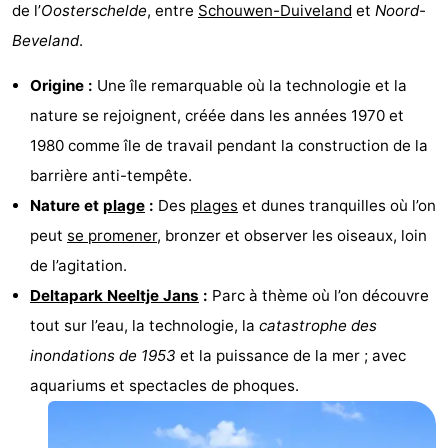
de l’
Oosterschelde
, entre
Schouwen-Duiveland
et
Noord-
Résidence
Chambre
Beveland
.
Dishoek
d'hôtes
Chaumières
Origine :
Une île remarquable où la technologie et la
-
nature se rejoignent, créée dans les années 1970 et
1980 comme île de travail pendant la construction de la
Duinhof
-
barrière anti-tempête.
Klein
Duinzicht
-
Nature et
plage
:
Des
plages
et dunes tranquilles où l’on
peut
se promener
, bronzer et observer les oiseaux, loin
Dishoek
Galgewei
-
de l’agitation.
Meerpaal
-
Deltapark Neeltje Jans
:
Parc à thème où l’on découvre
tout sur l’eau, la technologie, la
catastrophe des
Noordzee
-
inondations de 1953
et la puissance de la mer ; avec
Resort
Noordzee
-
aquariums et spectacles de phoques.
Vlissingen
Résidence
Strandcamping
-