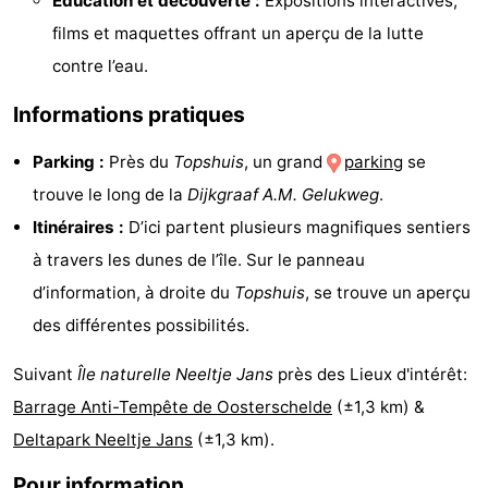
Éducation et découverte :
Expositions interactives,
Points
Attractions
films et maquettes offrant un aperçu de la lutte
contre l’eau.
de
-
Informations pratiques
vue
Terrains
-
Parking :
Près du
Topshuis
, un grand
parking
se
de
Aires
-
trouve le long de la
Dijkgraaf A.M. Gelukweg
.
jeux
de
Bowling
Centres
Itinéraires :
D’ici partent plusieurs magnifiques sentiers
à travers les dunes de l’île. Sur le panneau
jeux
de
Villages
d’information, à droite du
Topshuis
, se trouve un aperçu
intérieures
bien-
&
Nature
des différentes possibilités.
être
villes
Visites
Suivant
Île naturelle Neeltje Jans
près des Lieux d'intérêt:
Barrage Anti-Tempête de Oosterschelde
(±1,3 km) &
guidées
Sports
Deltapark Neeltje Jans
(±1,3 km).
-
Pour information