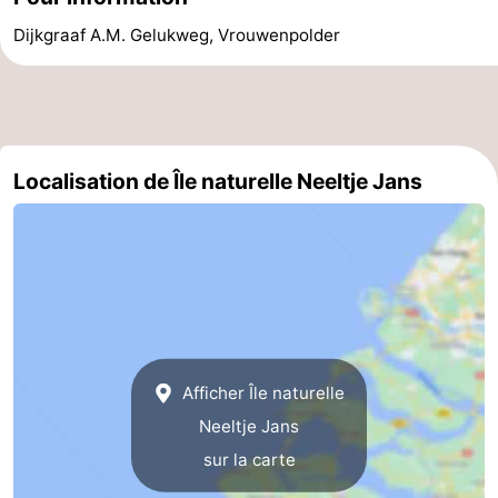
Piscines
-
Dijkgraaf A.M. Gelukweg, Vrouwenpolder
Équitation
-
Terrains
-
Localisation de Île naturelle Neeltje Jans
de
Peche
-
golf
Sportive
Equitation
Boire
et
Événements
manger
Conduite
de
Pratiques
Afficher Île naturelle
Neeltje Jans
l'anneau
Forum
sur la carte
Route