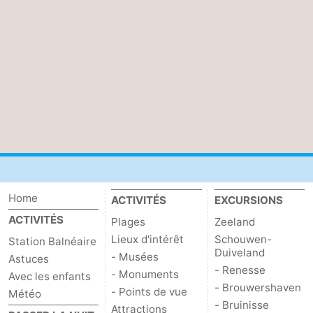
Nature
-
Oosterschelde
Burgh
-
Haamstede
Nature
Walcheren
Kop
-
van
Veere
-
Schouwen
Nature
-
Home
ACTIVITÉS
EXCURSIONS
Oranjezon
Oostkapelle
-
ACTIVITÉS
Plages
Zeeland
Lieux d'intérêt
Schouwen-
Station Balnéaire
Nature
-
Duiveland
- Musées
Astuces
- Renesse
- Monuments
de
Domburg
-
Avec les enfants
- Brouwershaven
- Points de vue
Météo
- Bruinisse
Mantelingen
Westkapelle
-
Attractions