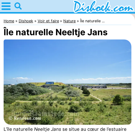
Home
Dishoek
Home
Dishoek
Voir et faire
Nature
Île naturelle ...
Île naturelle Neeltje Jans
Astuces
Avec
les
Passer
enfants
la
Appartements
nuit
-
Duinhof
-
Klein
Martina
-
Dishoek
Noordzee
Campings
L’île naturelle
Neeltje Jans
se situe au cœur de l’estuaire