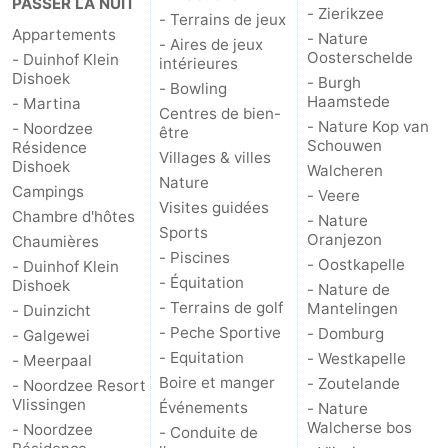
PASSER LA NUIT
- Zierikzee
- Terrains de jeux
Appartements
Zoutelande
-
- Nature
- Aires de jeux
Oosterschelde
- Duinhof Klein
intérieures
Dishoek
Nature
-
- Burgh
- Bowling
Haamstede
- Martina
Centres de bien-
Walcherse
Vlissingen
-
- Nature Kop van
- Noordzee
être
Schouwen
Résidence
Villages & villes
Dishoek
Walcheren
bos
Middelburg
Zeeuws-
Nature
Campings
- Veere
Visites guidées
Vlaanderen
-
Chambre d'hôtes
- Nature
Sports
Oranjezon
Chaumières
- Piscines
Nieuwvliet
-
- Oostkapelle
- Duinhof Klein
- Équitation
Dishoek
- Nature de
Sluis
-
- Terrains de golf
Mantelingen
- Duinzicht
- Peche Sportive
- Domburg
- Galgewei
Cadzand
-
- Equitation
- Westkapelle
- Meerpaal
Boire et manger
- Zoutelande
- Noordzee Resort
Nature
Météo
Vlissingen
Événements
- Nature
Walcherse bos
- Noordzee
- Conduite de
Het
Contact