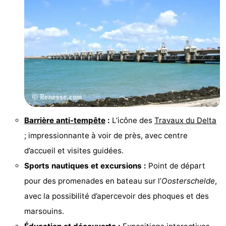
Dishoek
Valkenisse
Strandpark
-
Zeeland
Vebenabos
-
Westduin
Hôtels
Last
minutes
Plages
Barrière anti-tempête
:
L’icône des
Travaux du Delta
Voir
; impressionnante à voir de près, avec centre
et
Lieux
d’accueil et visites guidées.
Sports nautiques et excursions :
Point de départ
faire
d'intérêt
-
pour des promenades en bateau sur l’
Oosterschelde
,
Musées
-
avec la possibilité d’apercevoir des phoques et des
marsouins.
Monuments
-