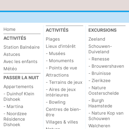
Points
Attractions
de
-
Home
ACTIVITÉS
EXCURSIONS
vue
Terrains
-
ACTIVITÉS
Plages
Zeeland
Lieux d'intérêt
Schouwen-
Station Balnéaire
de
Aires
-
Duiveland
- Musées
Astuces
- Renesse
jeux
de
Bowling
Centres
- Monuments
Avec les enfants
- Brouwershaven
- Points de vue
Météo
jeux
de
Villages
- Bruinisse
Attractions
PASSER LA NUIT
- Zierikzee
- Terrains de jeux
intérieures
bien-
&
Nature
Appartements
- Nature
- Aires de jeux
Oosterschelde
- Duinhof Klein
intérieures
être
villes
Visites
Dishoek
- Burgh
- Bowling
Haamstede
- Martina
Centres de bien-
guidées
Sports
- Nature Kop van
- Noordzee
être
Schouwen
Résidence
Villages & villes
Dishoek
-
Walcheren