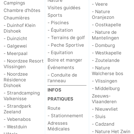
Nature
Campings
- Veere
Visites guidées
Piscines
-
Chambre d'hôtes
- Nature
Sports
Oranjezon
Chaumières
Équitation
-
- Piscines
- Oostkapelle
- Duinhof Klein
- Équitation
Dishoek
- Nature de
Terrains
-
- Terrains de golf
Mantelingen
- Duinzicht
- Peche Sportive
- Domburg
- Galgewei
de
Peche
-
- Equitation
- Westkapelle
- Meerpaal
Boire et manger
- Zoutelande
- Noordzee Resort
golf
Sportive
Equitation
Boire
Vlissingen
Événements
- Nature
Walcherse bos
- Noordzee
- Conduite de
et
Événements
Résidence
l'anneau
- Vlissingen
Dishoek
- Middelburg
manger
Conduite
INFOS
- Strandcamping
Zeeuws-
Valkenisse
PRATIQUES
Vlaanderen
de
Pratiques
- Strandpark
Route
- Nieuwvliet
Zeeland
- Stationnement
- Sluis
l'anneau
Forum
- Vebenabos
Adresses
- Cadzand
- Westduin
Médicales
Route
- Nature Het Zwin