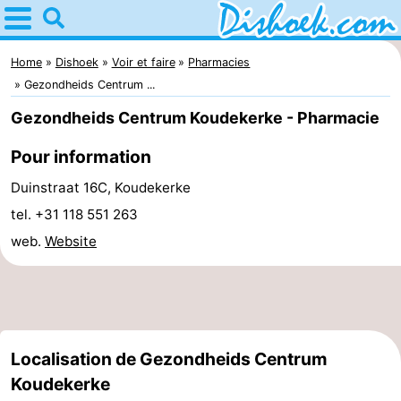
Home
Dishoek
Home
Dishoek
Voir et faire
Pharmacies
Gezondheids Centrum ...
Astuces
Gezondheids Centrum Koudekerke - Pharmacie
Avec
Pour information
les
Passer
Duinstraat 16C, Koudekerke
tel. +31 118 551 263
enfants
la
Appartements
web.
Website
nuit
-
Duinhof
-
Klein
Martina
-
Localisation de Gezondheids Centrum
Koudekerke
Dishoek
Noordzee
Campings