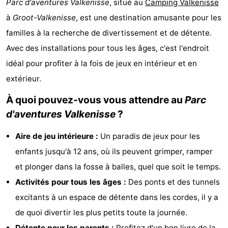
Parc d'aventures Valkenisse
, situé au
Camping Valkenisse
Résidence
Chambre
à
Groot-Valkenisse
, est une destination amusante pour les
familles à la recherche de divertissement et de détente.
Dishoek
d'hôtes
Chaumières
Avec des installations pour tous les âges, c'est l'endroit
-
idéal pour profiter à la fois de jeux en intérieur et en
extérieur.
Duinhof
-
À quoi pouvez-vous vous attendre au
Parc
Klein
Duinzicht
-
d'aventures Valkenisse
?
Dishoek
Galgewei
-
Aire de jeu intérieure :
Un paradis de jeux pour les
Meerpaal
-
enfants jusqu'à 12 ans, où ils peuvent grimper, ramper
et plonger dans la fosse à balles, quel que soit le temps.
Noordzee
-
Activités pour tous les âges :
Des ponts et des tunnels
Resort
Noordzee
-
excitants à un espace de détente dans les cordes, il y a
de quoi divertir les plus petits toute la journée.
Vlissingen
Résidence
Strandcamping
-
Détente pour les parents :
Profitez d'un bon livre de la