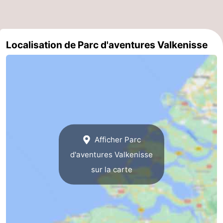
Piscines
-
Équitation
-
Localisation de Parc d'aventures Valkenisse
Terrains
-
de
Peche
-
golf
Sportive
Equitation
Boire
et
Événements
Afficher Parc
manger
Conduite
d'aventures Valkenisse
sur la carte
de
Pratiques
l'anneau
Forum
Route