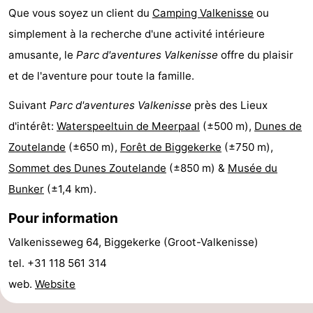
Que vous soyez un client du
Camping Valkenisse
ou
Points
Attractions
simplement à la recherche d'une activité intérieure
de
-
amusante, le
Parc d'aventures Valkenisse
offre du plaisir
et de l'aventure pour toute la famille.
vue
Terrains
-
Suivant
Parc d'aventures Valkenisse
près des Lieux
de
Aires
-
d'intérêt:
Waterspeeltuin de Meerpaal
(±500 m),
Dunes de
jeux
de
Bowling
Centres
Zoutelande
(±650 m),
Forêt de Biggekerke
(±750 m),
Sommet des Dunes Zoutelande
(±850 m) &
Musée du
jeux
de
Villages
Bunker
(±1,4 km).
intérieures
bien-
&
Nature
Pour information
être
villes
Visites
Valkenisseweg 64, Biggekerke (Groot-Valkenisse)
tel. +31 118 561 314
guidées
Sports
web.
Website
-