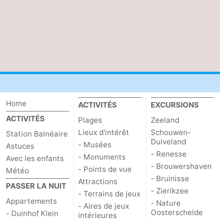
Nature
-
Oosterschelde
Burgh
-
Haamstede
Nature
Walcheren
Kop
-
Home
ACTIVITÉS
EXCURSIONS
van
Veere
-
ACTIVITÉS
Plages
Zeeland
Schouwen
Nature
-
Lieux d'intérêt
Schouwen-
Station Balnéaire
Duiveland
- Musées
Astuces
Oranjezon
Oostkapelle
-
- Renesse
- Monuments
Avec les enfants
- Brouwershaven
- Points de vue
Météo
Nature
-
- Bruinisse
Attractions
PASSER LA NUIT
- Zierikzee
de
Domburg
-
- Terrains de jeux
Appartements
- Nature
- Aires de jeux
Oosterschelde
- Duinhof Klein
intérieures
Mantelingen
Westkapelle
-