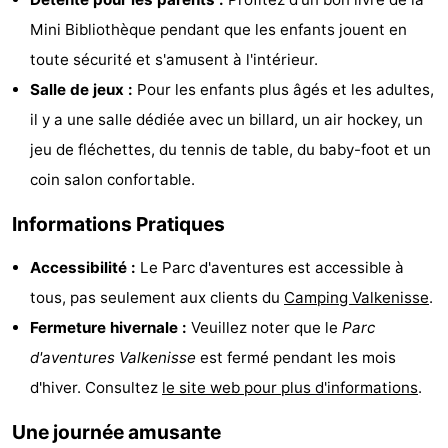
Dishoek
Valkenisse
Strandpark
-
Mini Bibliothèque pendant que les enfants jouent en
toute sécurité et s'amusent à l'intérieur.
Zeeland
Vebenabos
-
Salle de jeux :
Pour les enfants plus âgés et les adultes,
Westduin
Hôtels
il y a une salle dédiée avec un billard, un air hockey, un
jeu de fléchettes, du tennis de table, du baby-foot et un
Last
coin salon confortable.
minutes
Plages
Informations Pratiques
Voir
Accessibilité :
Le Parc d'aventures est accessible à
et
Lieux
tous, pas seulement aux clients du
Camping Valkenisse
.
Fermeture hivernale :
Veuillez noter que le
Parc
faire
d'intérêt
-
d'aventures Valkenisse
est fermé pendant les mois
Musées
-
d'hiver. Consultez
le site web pour plus d'informations
.
Une journée amusante
Monuments
-