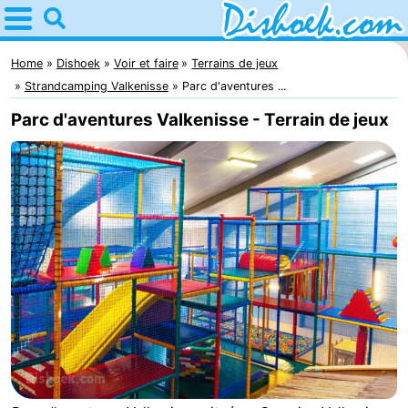
Home
Dishoek
Home
Dishoek
Voir et faire
Terrains de jeux
Strandcamping Valkenisse
Parc d'aventures ...
Astuces
Parc d'aventures Valkenisse - Terrain de jeux
Avec
les
Passer
enfants
la
Appartements
nuit
-
Duinhof
-
Klein
Martina
-
Dishoek
Noordzee
Campings