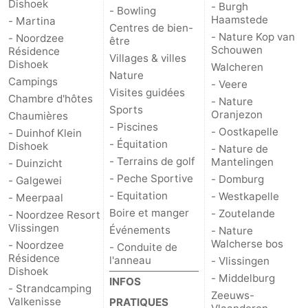
Dishoek
- Burgh
- Bowling
Haamstede
- Martina
Zoutelande
-
Centres de bien-
- Nature Kop van
- Noordzee
être
Schouwen
Résidence
Nature
-
Villages & villes
Dishoek
Walcheren
Nature
Campings
- Veere
Walcherse
Vlissingen
-
Visites guidées
Chambre d'hôtes
- Nature
Sports
Oranjezon
Chaumières
bos
Middelburg
Zeeuws-
- Piscines
- Oostkapelle
- Duinhof Klein
- Équitation
Dishoek
Vlaanderen
-
- Nature de
- Terrains de golf
Mantelingen
- Duinzicht
- Peche Sportive
- Domburg
Nieuwvliet
-
- Galgewei
- Equitation
- Westkapelle
- Meerpaal
Sluis
-
Boire et manger
- Zoutelande
- Noordzee Resort
Vlissingen
Événements
- Nature
Cadzand
-
Walcherse bos
- Noordzee
- Conduite de
Résidence
l'anneau
- Vlissingen
Dishoek
Nature
Météo
- Middelburg
INFOS
- Strandcamping
Zeeuws-
Valkenisse
PRATIQUES
Het
Contact