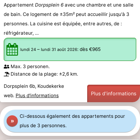
Appartement
Dorpsplein 6
avec une chambre et une salle
Points
Attractions
de bain. Ce logement de ±35m² peut accueillir jusqu'à 3
de
-
personnes. La cuisine est équipée, entre autres, de :
réfrigérateur, ...
vue
Terrains
-
–
:
dès €965
lundi 24
lundi 31 août 2026
de
Aires
-
jeux
de
Bowling
Centres
Max. 3 personen.
Distance de la plage: ±2,6 km.
jeux
de
Villages
Dorpsplein 6b, Koudekerke
intérieures
bien-
&
Nature
Plus d'informations
web.
Plus d'informations
être
villes
Visites
Ci-dessous également des appartements pour
»
guidées
Sports
plus de 3 personnes.
-