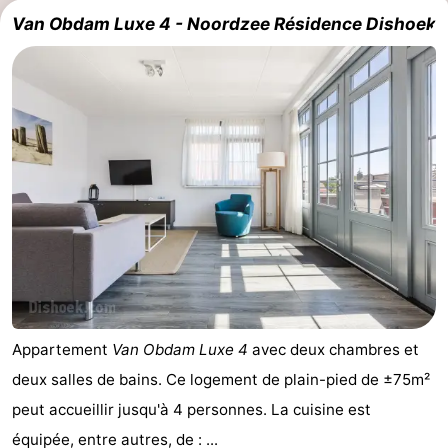
Van Obdam Luxe 4 - Noordzee Résidence Dishoek
Piscines
-
Équitation
-
Terrains
-
de
Peche
-
golf
Sportive
Equitation
Boire
et
Événements
manger
Conduite
de
Pratiques
Appartement
Van Obdam Luxe 4
avec deux chambres et
deux salles de bains. Ce logement de plain-pied de ±75m²
l'anneau
Forum
peut accueillir jusqu'à 4 personnes. La cuisine est
Route
équipée, entre autres, de : ...