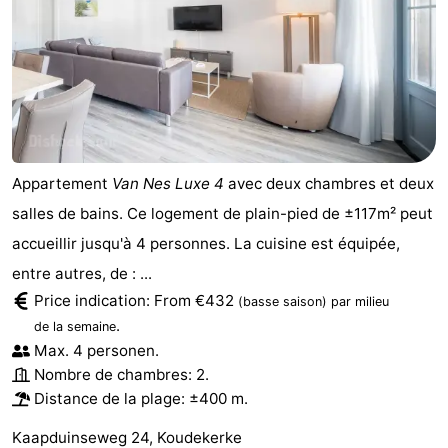
Nature
-
Oosterschelde
Burgh
-
Haamstede
Nature
Walcheren
Kop
-
Appartement
Van Nes Luxe 4
avec deux chambres et deux
salles de bains. Ce logement de plain-pied de ±117m² peut
van
Veere
-
accueillir jusqu'à 4 personnes. La cuisine est équipée,
Schouwen
Nature
-
entre autres, de : ...
Price indication: From €432
(basse saison)
par milieu
Oranjezon
Oostkapelle
-
.
de la semaine
Nature
-
Max. 4 personen.
Nombre de chambres: 2.
de
Domburg
-
Distance de la plage: ±400 m.
Kaapduinseweg 24, Koudekerke
Mantelingen
Westkapelle
-