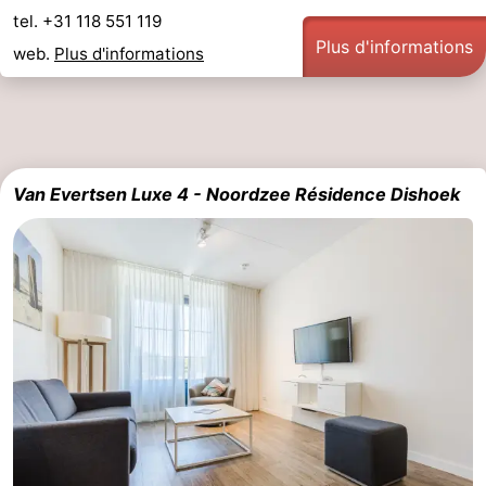
tel. +31 118 551 119
Zoutelande
-
Plus d'informations
web.
Plus d'informations
Nature
-
Walcherse
Vlissingen
-
bos
Middelburg
Zeeuws-
Van Evertsen Luxe 4 - Noordzee Résidence Dishoek
Vlaanderen
-
Nieuwvliet
-
Sluis
-
Cadzand
-
Nature
Météo
Het
Contact