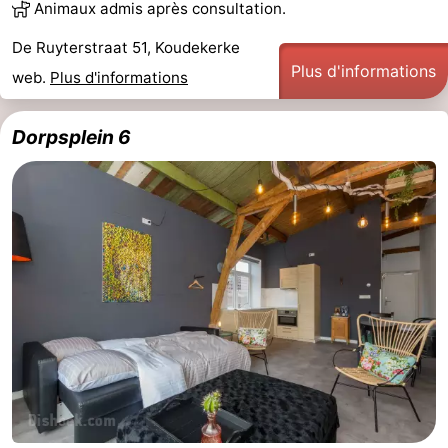
Animaux admis après consultation.
Dishoek
Valkenisse
Strandpark
-
De Ruyterstraat 51, Koudekerke
Plus d'informations
Zeeland
Vebenabos
-
web.
Plus d'informations
Westduin
Hôtels
Dorpsplein 6
Last
minutes
Plages
Voir
et
Lieux
faire
d'intérêt
-
Musées
-
Monuments
-