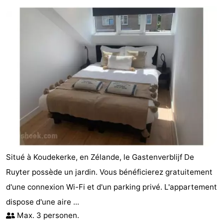
Résidence
Chambre
Dishoek
d'hôtes
Chaumières
-
Duinhof
-
Klein
Duinzicht
-
Dishoek
Galgewei
-
Meerpaal
-
Situé à Koudekerke, en Zélande, le Gastenverblijf De
Noordzee
-
Ruyter possède un jardin. Vous bénéficierez gratuitement
d'une connexion Wi-Fi et d'un parking privé. L'appartement
Resort
Noordzee
-
dispose d'une aire ...
Vlissingen
Résidence
Strandcamping
-
Max. 3 personen.