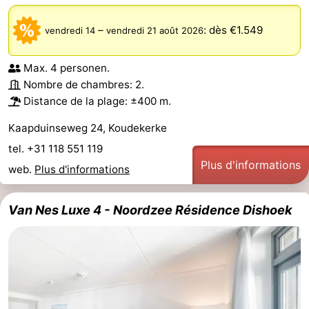
-
–
:
dès €1.549
vendredi 14
vendredi 21 août 2026
Stationnement
Adresses
Max. 4 personen.
Nombre de chambres: 2.
Médicales
Région
Distance de la plage: ±400 m.
Zeeland
Kaapduinseweg 24, Koudekerke
Schouwen-
tel. +31 118 551 119
Plus d'informations
web.
Plus d'informations
Duiveland
-
Van Nes Luxe 4 - Noordzee Résidence Dishoek
Renesse
-
Brouwershaven
-
Bruinisse
-
Zierikzee
-