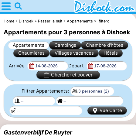
Home
Dishoek
Home
Dishoek
Passer la nuit
Appartements
filterd
Appartements pour 3 personnes à Dishoek
Astuces
Appartements
Campings
Chambre d'hôtes
Avec
Chaumières
Villages vacances
Hôtels
les
Passer
Arrivée
Départ
enfants
la
Appartements
Chercher et trouver
nuit
-
Filtrer Appartements:
Duinhof
-
Vue Carte
Klein
Martina
-
Dishoek
Noordzee
Campings
Gastenverblijf De Ruyter