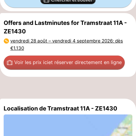
Nature
-
Offers and Lastminutes for Tramstraat 11A -
Oosterschelde
Burgh
-
ZE1430
Haamstede
Nature
Walcheren
vendredi 28 août
–
vendredi 4 septembre 2026
: dès
€1.130
Kop
-
Voir les prix ici
et réserver directement en ligne
van
Veere
-
Schouwen
Nature
-
Oranjezon
Oostkapelle
-
Nature
-
Localisation de Tramstraat 11A - ZE1430
de
Domburg
-
Mantelingen
Westkapelle
-