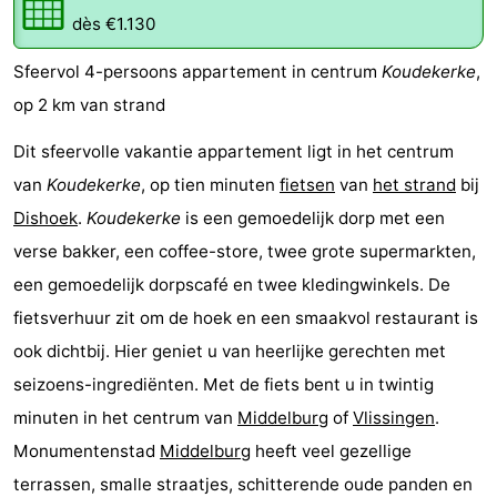
dès €1.130
Résidence
Chambre
Sfeervol 4-persoons appartement in centrum
Koudekerke
,
Dishoek
d'hôtes
Chaumières
op 2 km van strand
-
Dit sfeervolle vakantie appartement ligt in het centrum
Duinhof
-
van
Koudekerke
, op tien minuten
fietsen
van
het strand
bij
Dishoek
.
Koudekerke
is een gemoedelijk dorp met een
Klein
Duinzicht
-
verse bakker, een coffee-store, twee grote supermarkten,
Dishoek
Galgewei
-
een gemoedelijk dorpscafé en twee kledingwinkels. De
fietsverhuur zit om de hoek en een smaakvol restaurant is
Meerpaal
-
ook dichtbij. Hier geniet u van heerlijke gerechten met
Noordzee
-
seizoens-ingrediënten. Met de fiets bent u in twintig
minuten in het centrum van
Middelburg
of
Vlissingen
.
Resort
Noordzee
-
Monumentenstad
Middelburg
heeft veel gezellige
Vlissingen
Résidence
Strandcamping
-
terrassen, smalle straatjes, schitterende oude panden en