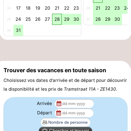
17
18
19
20
21
22
23
21
22
23
24
34
39
-
24
25
26
27
28
29
30
28
29
30
35
40
Stationnement
Adresses
31
36
Médicales
Région
Zeeland
Schouwen-
Trouver des vacances en toute saison
Duiveland
-
Choisissez vos dates d'arrivée et de départ pour découvrir
Renesse
-
la disponibilité et les prix de
Tramstraat 11A - ZE1430
.
Brouwershaven
-
Arrivée
Départ
Bruinisse
-
Zierikzee
-
Chercher et trouver