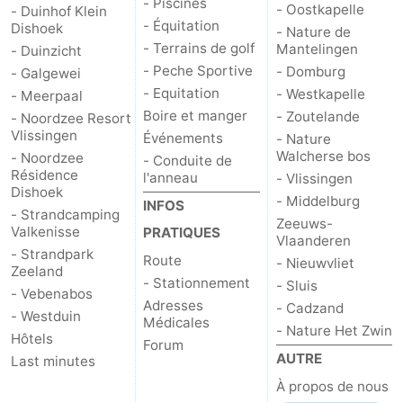
- Piscines
- Oostkapelle
- Duinhof Klein
- Équitation
Dishoek
- Nature de
- Terrains de golf
Mantelingen
- Duinzicht
- Peche Sportive
- Domburg
- Galgewei
- Equitation
- Westkapelle
- Meerpaal
Boire et manger
- Zoutelande
- Noordzee Resort
Vlissingen
Événements
- Nature
Walcherse bos
- Noordzee
- Conduite de
Résidence
l'anneau
- Vlissingen
Dishoek
- Middelburg
INFOS
- Strandcamping
Zeeuws-
Valkenisse
PRATIQUES
Vlaanderen
- Strandpark
Route
- Nieuwvliet
Zeeland
- Stationnement
- Sluis
- Vebenabos
Adresses
- Cadzand
- Westduin
Médicales
- Nature Het Zwin
Hôtels
Forum
AUTRE
Last minutes
À propos de nous