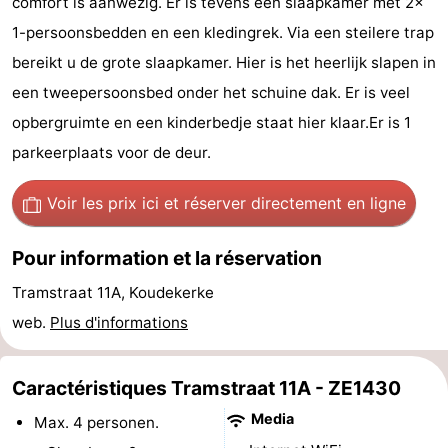
comfort is aanwezig. Er is tevens een slaapkamer met 2x
Points
Attractions
1-persoonsbedden en een kledingrek. Via een steilere trap
bereikt u de grote slaapkamer. Hier is het heerlijk slapen in
de
-
een tweepersoonsbed onder het schuine dak. Er is veel
vue
Terrains
-
opbergruimte en een kinderbedje staat hier klaar.Er is 1
parkeerplaats voor de deur.
de
Aires
-
Voir les prix ici
et réserver directement en ligne
jeux
de
Bowling
Centres
jeux
de
Villages
Pour information et la réservation
Tramstraat 11A, Koudekerke
intérieures
bien-
&
Nature
web.
Plus d'informations
être
villes
Visites
Caractéristiques Tramstraat 11A - ZE1430
guidées
Sports
Media
Max. 4 personen.
-