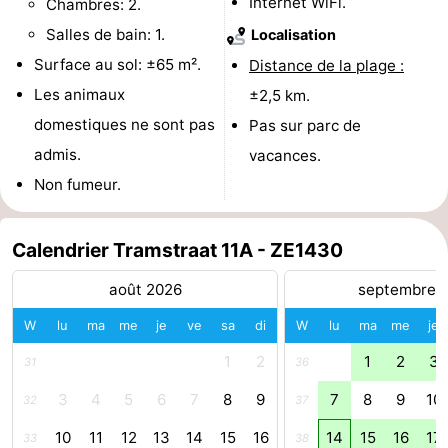
Internet WiFi.
Chambres: 2.
Piscines
-
Salles de bain: 1.
Localisation
Surface au sol: ±65 m².
Distance de la plage :
Équitation
-
Les animaux
±2,5 km.
Terrains
-
domestiques ne sont pas
Pas sur parc de
admis.
vacances.
de
Peche
-
Non fumeur.
golf
Sportive
Equitation
Boire
Calendrier Tramstraat 11A - ZE1430
et
Événements
août 2026
septembre 
manger
Conduite
W
lu
ma
me
je
ve
sa
di
W
lu
ma
me
je
de
Pratiques
1
2
1
2
3
31
36
l'anneau
Forum
3
4
5
6
7
8
9
7
8
9
10
32
37
Route
10
11
12
13
14
15
16
14
15
16
17
33
38