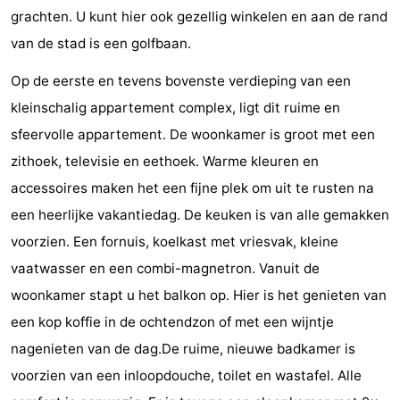
grachten. U kunt hier ook gezellig winkelen en aan de rand
Dishoek
Valkenisse
Strandpark
-
van de stad is een golfbaan.
Zeeland
Vebenabos
-
Op de eerste en tevens bovenste verdieping van een
Westduin
Hôtels
kleinschalig appartement complex, ligt dit ruime en
sfeervolle appartement. De woonkamer is groot met een
Last
zithoek, televisie en eethoek. Warme kleuren en
minutes
Plages
accessoires maken het een fijne plek om uit te rusten na
een heerlijke vakantiedag. De keuken is van alle gemakken
Voir
voorzien. Een fornuis, koelkast met vriesvak, kleine
et
Lieux
vaatwasser en een combi-magnetron. Vanuit de
woonkamer stapt u het balkon op. Hier is het genieten van
faire
d'intérêt
-
een kop koffie in de ochtendzon of met een wijntje
Musées
-
nagenieten van de dag.De ruime, nieuwe badkamer is
voorzien van een inloopdouche, toilet en wastafel. Alle
Monuments
-