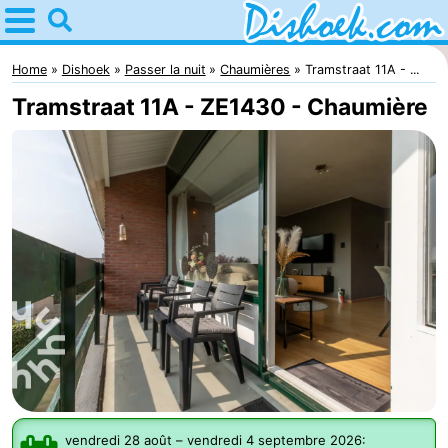
Home
Dishoek
Home
Dishoek
Passer la nuit
Chaumières
Tramstraat 11A - ...
Tramstraat 11A - ZE1430 - Chaumière
Astuces
Avec
les
Passer
enfants
la
Appartements
nuit
-
Duinhof
-
Klein
Martina
-
Dishoek
Noordzee
Campings
vendredi 28 août
–
vendredi 4 septembre 2026
: