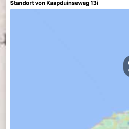
Standort von Kaapduinseweg 13i