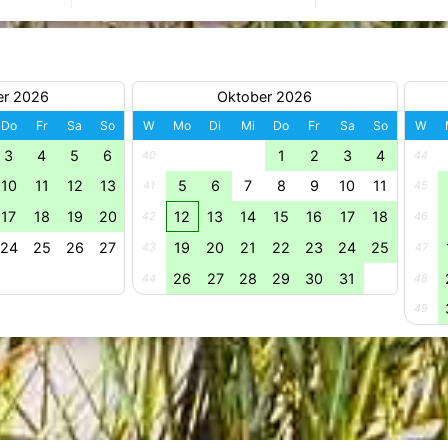
er 2026
Oktober 2026
Do
Fr
Sa
So
W
Mo
Di
Mi
Do
Fr
Sa
So
W
3
4
5
6
1
2
3
4
40
44
10
11
12
13
5
6
7
8
9
10
11
41
45
17
18
19
20
12
13
14
15
16
17
18
42
46
24
25
26
27
19
20
21
22
23
24
25
43
47
26
27
28
29
30
31
44
48
49