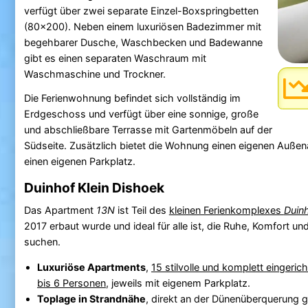
verfügt über zwei separate Einzel-Boxspringbetten
(80x200). Neben einem luxuriösen Badezimmer mit
begehbarer Dusche, Waschbecken und Badewanne
gibt es einen separaten Waschraum mit
Waschmaschine und Trockner.
Die Ferienwohnung befindet sich vollständig im
Erdgeschoss und verfügt über eine sonnige, große
und abschließbare Terrasse mit Gartenmöbeln auf der
Südseite. Zusätzlich bietet die Wohnung einen eigenen Auße
einen eigenen Parkplatz.
Duinhof Klein Dishoek
Das Apartment
13N
ist Teil des
kleinen Ferienkomplexes
Duinh
2017 erbaut wurde und ideal für alle ist, die Ruhe, Komfort 
suchen.
Luxuriöse Apartments
,
15 stilvolle und komplett eingeric
bis 6 Personen
, jeweils mit eigenem Parkplatz.
Toplage in Strandnähe
, direkt an der Dünenüberquerung 