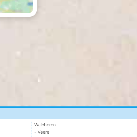
Walcheren
- Veere