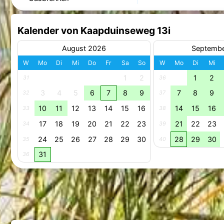
Kalender von Kaapduinseweg 13i
August 2026
Septemb
W
Mo
Di
Mi
Do
Fr
Sa
So
W
Mo
Di
Mi
1
2
1
2
31
36
3
4
5
6
7
8
9
7
8
9
32
37
10
11
12
13
14
15
16
14
15
16
33
38
17
18
19
20
21
22
23
21
22
23
34
39
24
25
26
27
28
29
30
28
29
30
35
40
31
36