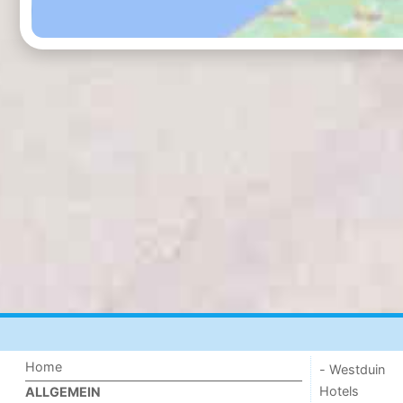
Home
- Westduin
Hotels
ALLGEMEIN