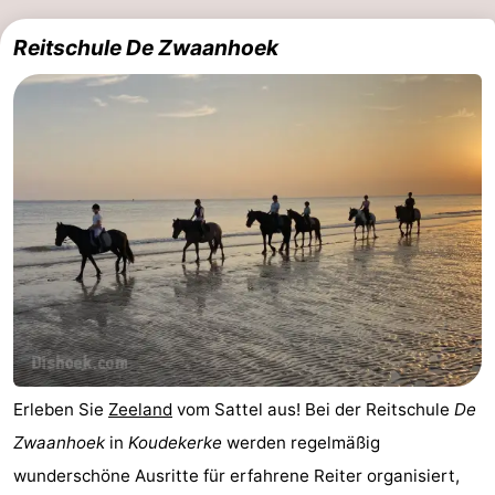
Oosterschelde
Burgh
-
Reitschule De Zwaanhoek
Haamstede
Natur
Walcheren
Kop
-
van
Veere
-
Schouwen
Natur
-
Oranjezon
Oostkapelle
-
Natur
-
de
Domburg
-
Erleben Sie
Zeeland
vom Sattel aus! Bei der Reitschule
De
Mantelingen
Westkapelle
-
Zwaanhoek
in
Koudekerke
werden regelmäßig
wunderschöne Ausritte für erfahrene Reiter organisiert,
Zoutelande
-