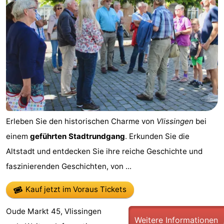
Résidence
Ferienhäuser
Dishoek
-
Duinhof
-
Klein
Duinzicht
-
Dishoek
Galgewei
-
Erleben Sie den historischen Charme von
Vlissingen
bei
Meerpaal
-
einem
geführten Stadtrundgang
. Erkunden Sie die
Noordzee
-
Altstadt und entdecken Sie ihre reiche Geschichte und
faszinierenden Geschichten, von ...
Resort
Noordzee
-
Kauf jetzt im Voraus Tickets
Vlissingen
Résidence
Strandcamping
-
Oude Markt 45, Vlissingen
Dishoek
Valkenisse
Strandpark
-
Weitere Informationen