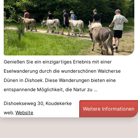
Medizin
Adressen
Region
Zeeland
Schouwen-
Genießen Sie ein einzigartiges Erlebnis mit einer
Duiveland
-
Eselwanderung durch die wunderschönen Walcherse
Renesse
-
Dünen in
Dishoek
. Diese Wanderungen bieten eine
entspannende Möglichkeit, die Natur zu ...
Brouwershaven
-
Dishoekseweg 30, Koudekerke
Bruinisse
-
Weitere Informationen
web.
Website
Zierikzee
-
Natur
-