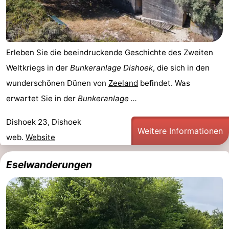
Reiten
-
Golfplatze
-
Erleben Sie die beeindruckende Geschichte des Zweiten
Sportangeln
Essen
Weltkriegs in der
Bunkeranlage Dishoek
, die sich in den
wunderschönen Dünen von
Zeeland
befindet. Was
und
Veranstaltungen
erwartet Sie in der
Bunkeranlage ...
trinken
Ringstechen
Dishoek 23, Dishoek
Weitere Informationen
Praktisch
web.
Website
Forum
Eselwanderungen
Route
-
Parken
Reisebuchshop