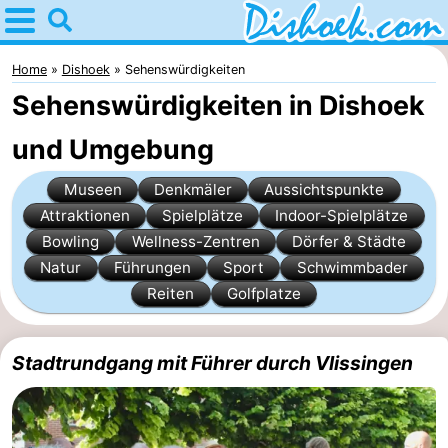
Home
Dishoek
Home
Dishoek
Sehenswürdigkeiten
Sehenswürdigkeiten in Dishoek
Tipps
und Umgebung
Für
Museen
Denkmäler
Aussichtspunkte
kindern
Übernachten
Attraktionen
Spielplätze
Indoor-Spielplätze
Bowling
Wellness-Zentren
Dörfer & Städte
Appartements
Natur
Führungen
Sport
Schwimmbader
-
Reiten
Golfplatze
Duinhof
-
Stadtrundgang mit Führer durch Vlissingen
Klein
Martina
-
Dishoek
Noordzee
Campingplätze