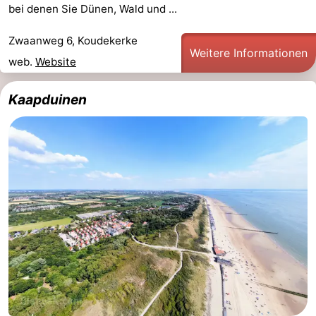
bei denen Sie Dünen, Wald und ...
Natur
-
Zwaanweg 6, Koudekerke
Weitere Informationen
Walcherse
Vlissingen
-
web.
Website
bos
Middelburg
Zeeuws-
Kaapduinen
Vlaanderen
-
Nieuwvliet
-
Sluis
-
Cadzand
-
Natur
Wetter
Het
Kontakt
Zwin