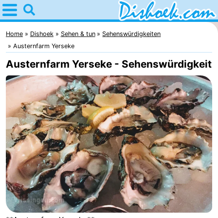
Home
Dishoek
Home
Dishoek
Sehen & tun
Sehenswürdigkeiten
Austernfarm Yerseke
Tipps
Austernfarm Yerseke - Sehenswürdigkeit
Für
kindern
Übernachten
Appartements
-
Duinhof
-
Klein
Martina
-
Dishoek
Noordzee
Campingplätze