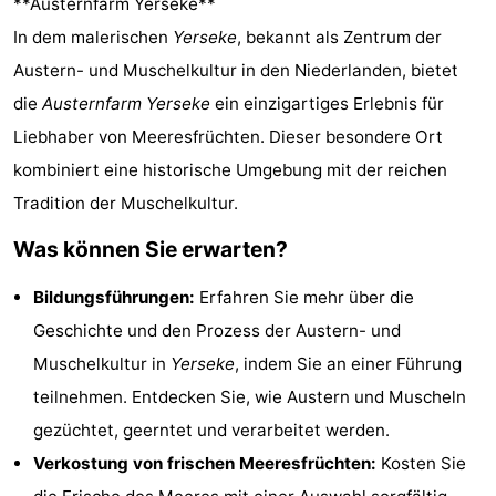
**Austernfarm Yerseke**
Résidence
Ferienhäuser
In dem malerischen
Yerseke
, bekannt als Zentrum der
Austern- und Muschelkultur in den Niederlanden, bietet
Dishoek
-
die
Austernfarm Yerseke
ein einzigartiges Erlebnis für
Duinhof
-
Liebhaber von Meeresfrüchten. Dieser besondere Ort
kombiniert eine historische Umgebung mit der reichen
Klein
Duinzicht
-
Tradition der Muschelkultur.
Dishoek
Galgewei
-
Was können Sie erwarten?
Meerpaal
-
Bildungsführungen:
Erfahren Sie mehr über die
Noordzee
-
Geschichte und den Prozess der Austern- und
Muschelkultur in
Yerseke
, indem Sie an einer Führung
Resort
Noordzee
-
teilnehmen. Entdecken Sie, wie Austern und Muscheln
Vlissingen
Résidence
Strandcamping
-
gezüchtet, geerntet und verarbeitet werden.
Verkostung von frischen Meeresfrüchten:
Kosten Sie
Dishoek
Valkenisse
Strandpark
-