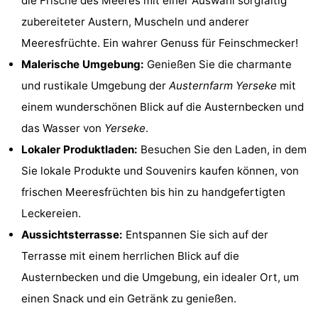
die Frische des Meeres mit einer Auswahl sorgfältig
Zeeland
Vebenabos
-
zubereiteter Austern, Muscheln und anderer
Meeresfrüchte. Ein wahrer Genuss für Feinschmecker!
Westduin
Hotels
Malerische Umgebung:
Genießen Sie die charmante
Zimmer
und rustikale Umgebung der
Austernfarm Yerseke
mit
einem wunderschönen Blick auf die Austernbecken und
(mit
Lastminutes
das Wasser von
Yerseke
.
Frühstück)
Strand
Lokaler Produktladen:
Besuchen Sie den Laden, in dem
Sie lokale Produkte und Souvenirs kaufen können, von
Sehen
frischen Meeresfrüchten bis hin zu handgefertigten
&
-
Leckereien.
Aussichtsterrasse:
Entspannen Sie sich auf der
tun
Museen
-
Terrasse mit einem herrlichen Blick auf die
Denkmäler
-
Austernbecken und die Umgebung, ein idealer Ort, um
einen Snack und ein Getränk zu genießen.
Aussichtspunkte
Attraktionen