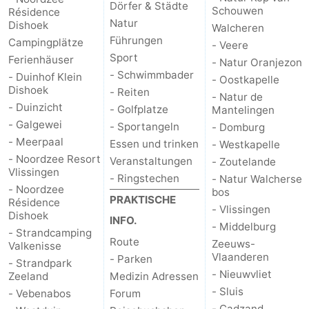
Dörfer & Städte
Schouwen
Résidence
Natur
Natur
-
Dishoek
Walcheren
Führungen
Campingplätze
- Veere
Walcherse
Vlissingen
-
Sport
Ferienhäuser
- Natur Oranjezon
- Schwimmbader
- Duinhof Klein
- Oostkapelle
bos
Middelburg
Zeeuws-
Dishoek
- Reiten
- Natur de
- Duinzicht
- Golfplatze
Mantelingen
Vlaanderen
-
- Galgewei
- Sportangeln
- Domburg
- Meerpaal
Essen und trinken
- Westkapelle
Nieuwvliet
-
- Noordzee Resort
Veranstaltungen
- Zoutelande
Vlissingen
- Ringstechen
- Natur Walcherse
Sluis
-
- Noordzee
bos
PRAKTISCHE
Résidence
- Vlissingen
Cadzand
-
Dishoek
INFO.
- Middelburg
- Strandcamping
Route
Natur
Wetter
Zeeuws-
Valkenisse
Vlaanderen
- Parken
- Strandpark
Het
Kontakt
- Nieuwvliet
Zeeland
Medizin Adressen
- Sluis
- Vebenabos
Forum
Zwin
- Cadzand