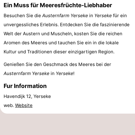
Ein Muss für Meeresfrüchte-Liebhaber
-
Besuchen Sie die
Austernfarm Yerseke
in
Yerseke
für ein
Spielplätze
-
unvergessliches Erlebnis. Entdecken Sie die faszinierende
Welt der Austern und Muscheln, kosten Sie die reichen
Indoor-
-
Aromen des Meeres und tauchen Sie ein in die lokale
Spielplätze
Bowling
Wellness-
Kultur und Traditionen dieser einzigartigen Region.
Zentren
Dörfer
Genießen Sie den Geschmack des Meeres bei der
Austernfarm Yerseke
in
Yerseke
!
&
Natur
Fur Information
Städte
Führungen
Havendijk 12, Yerseke
Sport
web.
Website
-
Schwimmbader
-