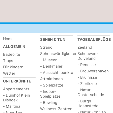
Oosterschelde
Burgh
-
Haamstede
Natur
Walcheren
Kop
-
Home
SEHEN & TUN
TAGESAUSFLÜGE
van
Veere
-
ALLGEMEIN
Strand
Zeeland
Sehenswürdigkeiten
Schouwen-
Schouwen
Natur
-
Badeorte
Duiveland
- Museen
Tipps
- Renesse
Oranjezon
Oostkapelle
-
- Denkmäler
Für kindern
- Brouwershaven
- Aussichtspunkte
Wetter
Natur
-
- Bruinisse
Attraktionen
UNTERKÜNFTE
- Zierikzee
- Spielplätze
de
Domburg
-
Appartements
- Natur
- Indoor-
Oosterschelde
- Duinhof Klein
Spielplätze
Mantelingen
Westkapelle
-
Dishoek
- Burgh
- Bowling
Haamstede
- Martina
Wellness-Zentren
Zoutelande
-
- Natur Kop van
- Noordzee