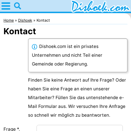
Home
Dishoek
Home
Dishoek
Kontact
Kontact
Tipps
Für
Dishoek.com ist ein privates
Unternehmen und nicht Teil einer
kindern
Übernachten
Gemeinde oder Regierung.
Appartements
Finden Sie keine Antwort auf Ihre Frage? Oder
-
haben Sie eine Frage an einen unserer
Mitarbeiter? Füllen Sie das untenstehende e-
Duinhof
-
Mail Formular aus. Wir versuchen Ihre Anfrage
Klein
Martina
-
so schnell wir möglich zu beantworten.
Dishoek
Noordzee
Campingplätze
Frage *.