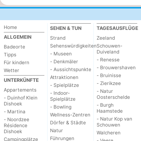
-
Spielplätze
-
Home
SEHEN & TUN
TAGESAUSFLÜGE
ALLGEMEIN
Indoor-
-
Strand
Zeeland
Sehenswürdigkeiten
Schouwen-
Badeorte
Spielplätze
Bowling
Wellness-
Duiveland
- Museen
Tipps
- Renesse
- Denkmäler
Für kindern
Zentren
Dörfer
- Brouwershaven
- Aussichtspunkte
Wetter
- Bruinisse
Attraktionen
&
Natur
UNTERKÜNFTE
- Zierikzee
- Spielplätze
Appartements
- Natur
- Indoor-
Städte
Führungen
Oosterschelde
- Duinhof Klein
Spielplätze
Dishoek
- Burgh
- Bowling
Sport
Haamstede
- Martina
Wellness-Zentren
- Natur Kop van
- Noordzee
-
Dörfer & Städte
Schouwen
Résidence
Natur
Dishoek
Walcheren
Schwimmbader
-
Führungen
Campingplätze
- Veere