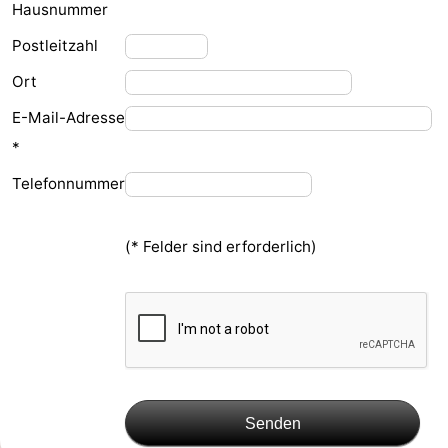
Hausnummer
Zeeland
Vebenabos
-
Postleitzahl
Westduin
Hotels
Ort
Zimmer
E-Mail-Adresse
*
(mit
Lastminutes
Telefonnummer
Frühstück)
Strand
(* Felder sind erforderlich)
Sehen
&
-
tun
Museen
-
Denkmäler
-
Senden
Aussichtspunkte
Attraktionen