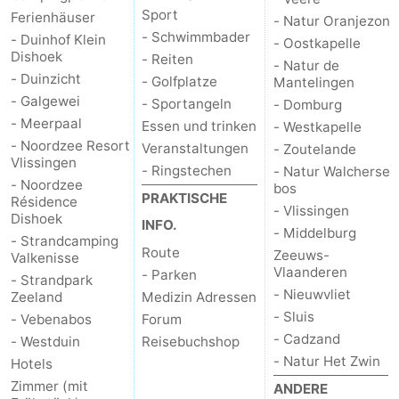
Sport
Ferienhäuser
- Natur Oranjezon
Reiten
-
- Schwimmbader
- Duinhof Klein
- Oostkapelle
Dishoek
- Reiten
- Natur de
Golfplatze
-
- Duinzicht
- Golfplatze
Mantelingen
- Galgewei
- Sportangeln
- Domburg
Sportangeln
Essen
- Meerpaal
Essen und trinken
- Westkapelle
- Noordzee Resort
und
Veranstaltungen
Veranstaltungen
- Zoutelande
Vlissingen
- Ringstechen
- Natur Walcherse
- Noordzee
trinken
Ringstechen
bos
PRAKTISCHE
Résidence
- Vlissingen
Dishoek
INFO.
Praktisch
- Middelburg
- Strandcamping
Route
Zeeuws-
Valkenisse
Forum
Vlaanderen
- Parken
- Strandpark
- Nieuwvliet
Zeeland
Medizin Adressen
Route
- Sluis
- Vebenabos
Forum
- Cadzand
- Westduin
Reisebuchshop
-
- Natur Het Zwin
Hotels
Zimmer (mit
Parken
Reisebuchshop
ANDERE