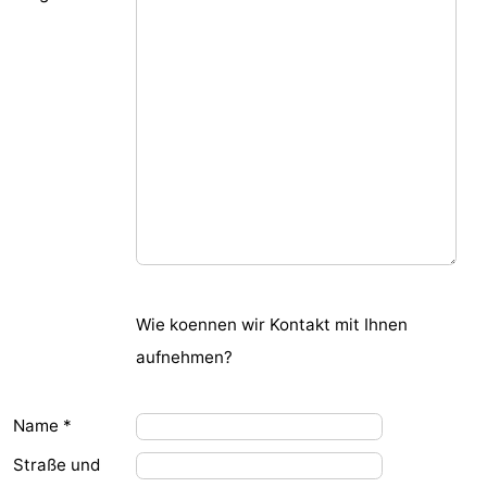
Résidence
Ferienhäuser
Dishoek
-
Duinhof
-
Klein
Duinzicht
-
Dishoek
Galgewei
-
Meerpaal
-
Noordzee
-
Wie koennen wir Kontakt mit Ihnen
aufnehmen?
Resort
Noordzee
-
Vlissingen
Résidence
Strandcamping
-
Name *
Straße und
Dishoek
Valkenisse
Strandpark
-