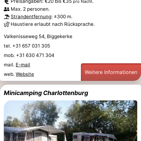
Preisangaben: €20 bis €35
.
pro Nacht
Zeeland
Vebenabos
-
Max. 2 personen.
Strandentfernung
: ±300 m.
Westduin
Hotels
Haustiere erlaubt nach Rücksprache.
Valkenisseweg 54, Biggekerke
Zimmer
tel. +31 657 031 305
(mit
Lastminutes
mob. +31 630 471 304
mail.
E-mail
Frühstück)
Strand
Weitere Informationen
web.
Website
Sehen
Minicamping Charlottenburg
&
-
tun
Museen
-
Denkmäler
-
Aussichtspunkte
Attraktionen