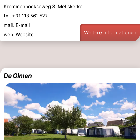
Krommenhoekseweg 3, Meliskerke
Reiten
-
tel. +31 118 561 527
Golfplatze
-
mail.
E-mail
Weitere Informationen
web.
Website
Sportangeln
Essen
und
Veranstaltungen
trinken
Ringstechen
De Olmen
Praktisch
Forum
Route
-
Parken
Reisebuchshop