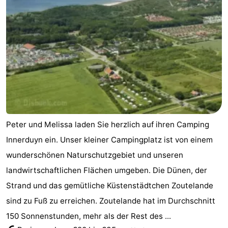
Résidence
Ferienhäuser
Dishoek
-
Duinhof
-
Klein
Duinzicht
-
Dishoek
Galgewei
-
Peter und Melissa laden Sie herzlich auf ihren Camping
Meerpaal
-
Innerduyn ein. Unser kleiner Campingplatz ist von einem
Noordzee
-
wunderschönen Naturschutzgebiet und unseren
landwirtschaftlichen Flächen umgeben. Die Dünen, der
Resort
Noordzee
-
Strand und das gemütliche Küstenstädtchen Zoutelande
Vlissingen
Résidence
Strandcamping
-
sind zu Fuß zu erreichen. Zoutelande hat im Durchschnitt
150 Sonnenstunden, mehr als der Rest des ...
Dishoek
Valkenisse
Strandpark
-