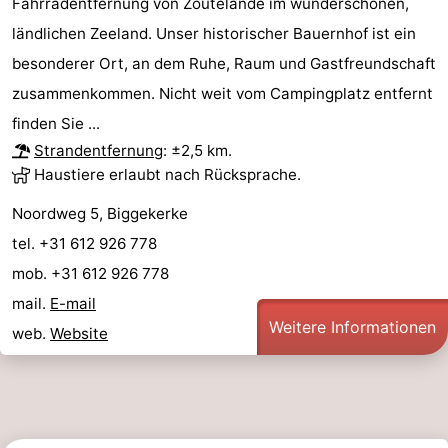
Fahrradentfernung von Zoutelande im wunderschönen,
ländlichen Zeeland. Unser historischer Bauernhof ist ein
Natur
-
besonderer Ort, an dem Ruhe, Raum und Gastfreundschaft
Walcherse
Vlissingen
-
zusammenkommen. Nicht weit vom Campingplatz entfernt
finden Sie ...
bos
Middelburg
Zeeuws-
Strandentfernung
: ±2,5 km.
Vlaanderen
-
Haustiere erlaubt nach Rücksprache.
Noordweg 5, Biggekerke
Nieuwvliet
-
tel. +31 612 926 778
Sluis
-
mob. +31 612 926 778
mail.
E-mail
Cadzand
-
Weitere Informationen
web.
Website
Natur
Wetter
Het
Kontakt
Zwin