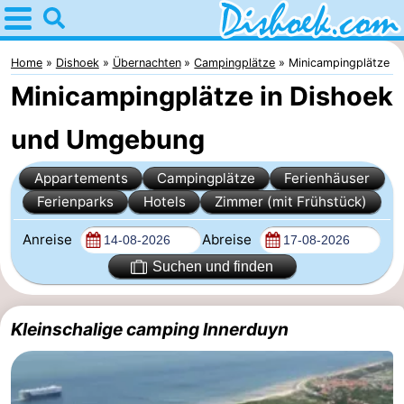
Home
Dishoek
Home
Dishoek
Übernachten
Campingplätze
Minicampingplätze
Minicampingplätze in Dishoek
Tipps
und Umgebung
Für
Appartements
Campingplätze
Ferienhäuser
kindern
Übernachten
Ferienparks
Hotels
Zimmer (mit Frühstück)
Appartements
Anreise
Abreise
-
Suchen und finden
Duinhof
-
Kleinschalige camping Innerduyn
Klein
Martina
-
Dishoek
Noordzee
Campingplätze