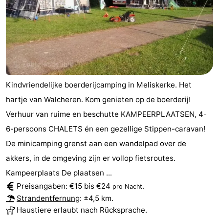
-
Spielplätze
-
Indoor-
-
Spielplätze
Bowling
Wellness-
Kindvriendelijke boerderijcamping in Meliskerke. Het
hartje van Walcheren. Kom genieten op de boerderij!
Zentren
Dörfer
Verhuur van ruime en beschutte KAMPEERPLAATSEN, 4-
&
Natur
6-persoons CHALETS én een gezellige Stippen-caravan!
De minicamping grenst aan een wandelpad over de
Städte
Führungen
akkers, in de omgeving zijn er vollop fietsroutes.
Sport
Kampeerplaats De plaatsen ...
Preisangaben: €15 bis €24
.
pro Nacht
-
Strandentfernung
: ±4,5 km.
Haustiere erlaubt nach Rücksprache.
Schwimmbader
-