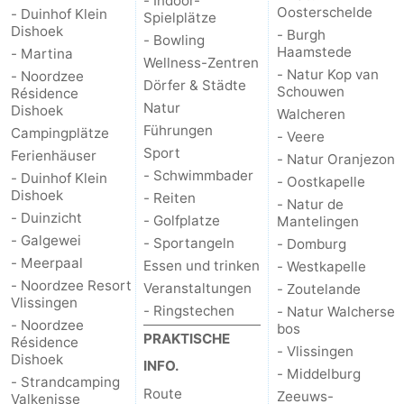
- Indoor-
Oosterschelde
- Duinhof Klein
Spielplätze
Dishoek
- Burgh
- Bowling
Haamstede
- Martina
Wellness-Zentren
- Natur Kop van
- Noordzee
Dörfer & Städte
Schouwen
Résidence
Natur
Dishoek
Walcheren
Führungen
Campingplätze
- Veere
Sport
Ferienhäuser
- Natur Oranjezon
- Schwimmbader
- Duinhof Klein
- Oostkapelle
Dishoek
- Reiten
- Natur de
- Duinzicht
- Golfplatze
Mantelingen
- Galgewei
- Sportangeln
- Domburg
- Meerpaal
Essen und trinken
- Westkapelle
- Noordzee Resort
Veranstaltungen
- Zoutelande
Vlissingen
- Ringstechen
- Natur Walcherse
- Noordzee
bos
PRAKTISCHE
Résidence
- Vlissingen
Dishoek
INFO.
- Middelburg
- Strandcamping
Route
Zeeuws-
Valkenisse