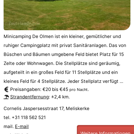
Medizin
Adressen
Region
Minicamping De Olmen ist ein kleiner, gemütlicher und
Zeeland
ruhiger Campingplatz mit privat Sanitäranlagen. Das von
Schouwen-
Büschen und Bäumen umgebene Feld bietet Platz für 15
Zelte oder Wohnwagen. Die Stellplätze sind geräumig,
Duiveland
-
aufgeteilt in ein großes Feld für 11 Stellplätze und ein
Renesse
-
kleines Feld für 4 Stellplätze. Jeder Stellplatz verfügt ...
Preisangaben: €20 bis €45
.
pro Nacht
Brouwershaven
-
Strandentfernung
: ±2,4 km.
Bruinisse
-
Cornelis Jaspersesstraat 17, Meliskerke
tel. +31 118 562 521
Zierikzee
-
mail.
E-mail
Natur
-
Weitere Informationen