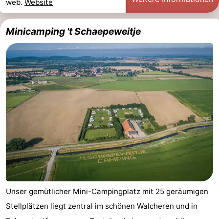
web.
Website
Oosterschelde
Burgh
-
Minicamping 't Schaepeweitje
Haamstede
Natur
Walcheren
Kop
-
van
Veere
-
Schouwen
Natur
-
Oranjezon
Oostkapelle
-
Natur
-
de
Domburg
-
Unser gemütlicher Mini-Campingplatz mit 25 geräumigen
Mantelingen
Westkapelle
-
Stellplätzen liegt zentral im schönen Walcheren und in
Zoutelande
-