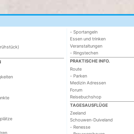
- Sportangeln
Essen und trinken
Veranstaltungen
rühstück)
- Ringstechen
PRAKTISCHE INFO.
N
Route
- Parken
keiten
Medizin Adressen
Forum
Reisebuchshop
unkte
TAGESAUSFLÜGE
Zeeland
lplätze
Schouwen-Duiveland
- Renesse
tren
- Brouwershaven