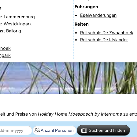
Führungen
e
Eselwanderungen
atz Lammerenburg
tz Westduinpark
Reiten
st Ballorig
Reitschule De Zwaanhoek
Reitschule De IJslander
shoek
npark
eit und Preise von
Holiday Home Moesbosch by Interhome
zu ent
Suchen und finden