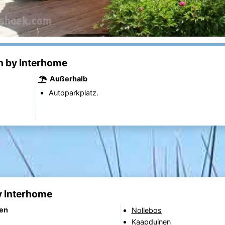
 by Interhome
Außerhalb
Autoparkplatz.
y Interhome
nen
Nollebos
Kaapduinen