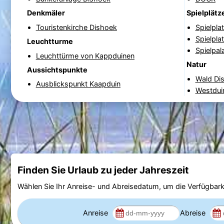
Denkmäler
Spielplätz
Touristenkirche Dishoek
Spielpl
Spielpla
Leuchtturme
Spielpala
Leuchttürme von Kappduinen
Natur
Aussichtspunkte
Wald Di
Ausblickspunkt Kaapduin
Westdui
Finden Sie Urlaub zu jeder Jahreszeit
Wählen Sie Ihr Anreise- und Abreisedatum, um die Verfügbark
Anreise
Abreise