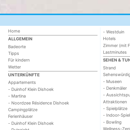
Home
- Westduin
Hotels
ALLGEMEIN
Zimmer (mit F
Badeorte
Lastminutes
Tipps
Für kindern
SEHEN & TU
Wetter
Strand
Sehenswürdig
UNTERKÜNFTE
- Museen
Appartements
- Denkmäler
- Duinhof Klein Dishoek
- Aussichtsp
- Martina
Attraktionen
- Noordzee Résidence Dishoek
- Spielplätze
Campingplätze
- Indoor-Spie
Ferienhäuser
- Bowling
- Duinhof Klein Dishoek
Wellness-Zen
- Duinzicht