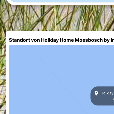
Standort von Holiday Home Moesbosch by 
Holiday