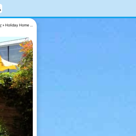
r
Holiday Home ...