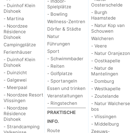
- Indoor-
Oosterschelde
- Duinhof Klein
Spielplätze
Dishoek
- Burgh
- Bowling
Haamstede
- Martina
Wellness-Zentren
- Natur Kop van
- Noordzee
Dörfer & Städte
Schouwen
Résidence
Natur
Dishoek
Walcheren
Führungen
Campingplätze
- Veere
Sport
Ferienhäuser
- Natur Oranjezon
- Schwimmbader
- Duinhof Klein
- Oostkapelle
Dishoek
- Reiten
- Natur de
- Duinzicht
- Golfplatze
Mantelingen
- Galgewei
- Sportangeln
- Domburg
- Meerpaal
Essen und trinken
- Westkapelle
- Noordzee Resort
Veranstaltungen
- Zoutelande
Vlissingen
- Ringstechen
- Natur Walcherse
- Noordzee
bos
PRAKTISCHE
Résidence
- Vlissingen
Dishoek
INFO.
- Middelburg
- Strandcamping
Route
Zeeuws-
Valkenisse