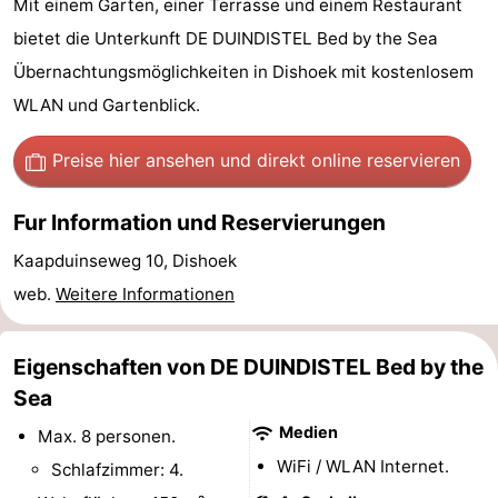
Mit einem Garten, einer Terrasse und einem Restaurant
Résidence
Ferienhäuser
bietet die Unterkunft DE DUINDISTEL Bed by the Sea
Übernachtungsmöglichkeiten in Dishoek mit kostenlosem
Dishoek
-
WLAN und Gartenblick.
Duinhof
-
Preise hier ansehen
und direkt online reservieren
Klein
Duinzicht
-
Fur Information und Reservierungen
Dishoek
Galgewei
-
Kaapduinseweg 10, Dishoek
Meerpaal
-
web.
Weitere Informationen
Noordzee
-
Eigenschaften von DE DUINDISTEL Bed by the
Resort
Noordzee
-
Sea
Vlissingen
Résidence
Strandcamping
-
Medien
Max. 8 personen.
WiFi / WLAN Internet.
Schlafzimmer: 4.
Dishoek
Valkenisse
Strandpark
-