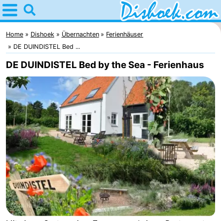
Home
Dishoek
Home
Dishoek
Übernachten
Ferienhäuser
DE DUINDISTEL Bed ...
Tipps
DE DUINDISTEL Bed by the Sea - Ferienhaus
Für
kindern
Übernachten
Appartements
-
Duinhof
-
Klein
Martina
-
Dishoek
Noordzee
Campingplätze