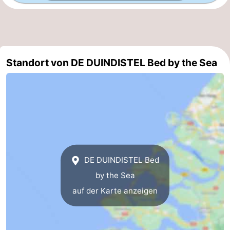
Medizin
Adressen
Region
Standort von DE DUINDISTEL Bed by the Sea
Zeeland
Schouwen-
Duiveland
-
Renesse
-
Brouwershaven
-
DE DUINDISTEL Bed
by the Sea
Bruinisse
-
auf der Karte anzeigen
Zierikzee
-
Natur
-