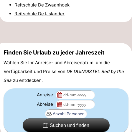
Reitschule De Zwaanhoek
Reiten
-
Reitschule De IJslander
Golfplatze
-
Sportangeln
Essen
und
Veranstaltungen
Finden Sie Urlaub zu jeder Jahreszeit
trinken
Ringstechen
Wählen Sie Ihr Anreise- und Abreisedatum, um die
Verfügbarkeit und Preise von
DE DUINDISTEL Bed by the
Praktisch
Sea
zu entdecken.
Forum
Anreise
Route
Abreise
-
Suchen und finden
Parken
Reisebuchshop