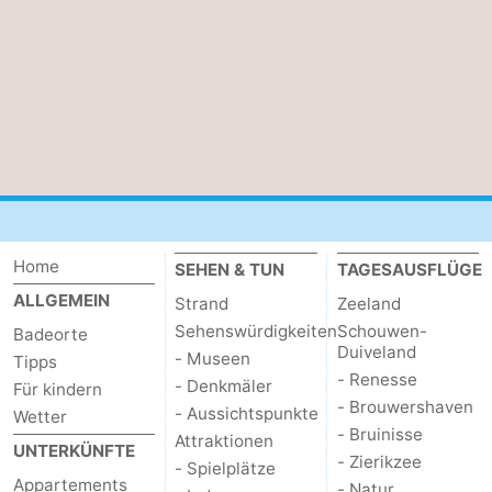
Natur
-
Walcherse
Vlissingen
-
bos
Middelburg
Zeeuws-
Vlaanderen
-
Nieuwvliet
-
Home
SEHEN & TUN
TAGESAUSFLÜGE
Sluis
-
ALLGEMEIN
Strand
Zeeland
Sehenswürdigkeiten
Schouwen-
Badeorte
Cadzand
-
Duiveland
- Museen
Tipps
- Renesse
Natur
Wetter
- Denkmäler
Für kindern
- Brouwershaven
- Aussichtspunkte
Wetter
- Bruinisse
Het
Kontakt
Attraktionen
UNTERKÜNFTE
- Zierikzee
- Spielplätze
Zwin
Appartements
- Natur