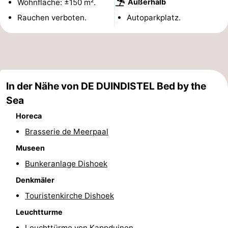
Wohnfläche: ±150 m².
Außerhalb
Zeeland
Vebenabos
-
Rauchen verboten.
Autoparkplatz.
Westduin
Hotels
Zimmer
(mit
Lastminutes
In der Nähe von DE DUINDISTEL Bed by the
Sea
Frühstück)
Strand
Horeca
Sehen
Brasserie de Meerpaal
Museen
&
-
Bunkeranlage Dishoek
tun
Museen
-
Denkmäler
Touristenkirche Dishoek
Denkmäler
-
Leuchtturme
Aussichtspunkte
Attraktionen
Leuchttürme von Kappduinen