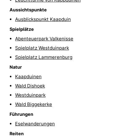
-
Aussichtspunkte
Ausblickspunkt Kaapduin
Spielplätze
-
Spielplätze
Indoor-
-
Abenteuerpark Valkenisse
Spielplatz Westduinpark
Spielplätze
Bowling
Wellness-
Spielplatz Lammerenburg
Zentren
Dörfer
Natur
Kaapduinen
&
Natur
Wald Dishoek
Städte
Führungen
Westduinpark
Wald Biggekerke
Sport
Führungen
-
Eselwanderungen
Schwimmbader
-
Reiten