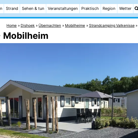
n
Strand
Sehen & tun
Veranstaltungen
Praktisch
Region
Wetter
Home
Dishoek
Übernachten
Mobilheime
Strandcamping Valkenisse
- Mobilheim