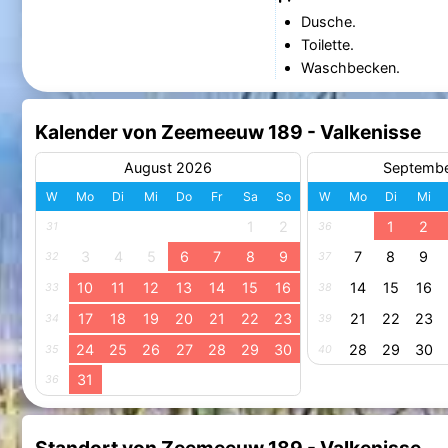
Dusche.
Toilette.
Waschbecken.
Kalender von Zeemeeuw 189 - Valkenisse
August 2026
Septemb
W
Mo
Di
Mi
Do
Fr
Sa
So
W
Mo
Di
Mi
1
2
1
2
31
36
3
4
5
6
7
8
9
7
8
9
32
37
10
11
12
13
14
15
16
14
15
16
33
38
17
18
19
20
21
22
23
21
22
23
34
39
24
25
26
27
28
29
30
28
29
30
35
40
31
36
Standort von Zeemeeuw 189 - Valkenisse