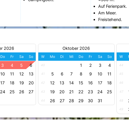
Auf Ferienpark.
Am Meer.
Freistehend.
er 2026
Oktober 2026
Do
Fr
Sa
So
W
Mo
Di
Mi
Do
Fr
Sa
So
W
3
4
5
6
1
2
3
4
40
44
10
11
12
13
5
6
7
8
9
10
11
41
45
17
18
19
20
12
13
14
15
16
17
18
42
46
24
25
26
27
19
20
21
22
23
24
25
43
47
26
27
28
29
30
31
44
48
49