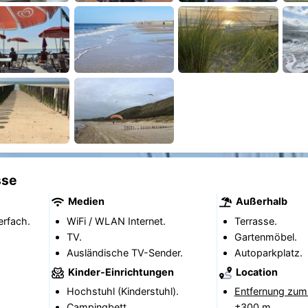
sse
Medien
Außerhalb
erfach.
WiFi / WLAN Internet.
Terrasse.
TV.
Gartenmöbel.
Ausländische TV-Sender.
Autoparkplatz.
Kinder-Einrichtungen
Location
Hochstuhl (Kinderstuhl).
Entfernung zum
Campingbett.
±300 m.