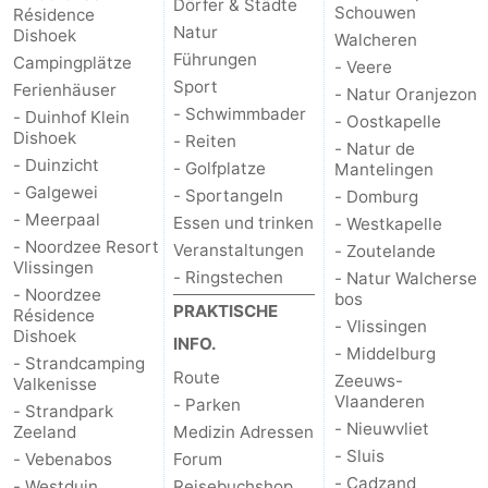
Dörfer & Städte
Schouwen
Résidence
Natur
Dishoek
Walcheren
Führungen
Campingplätze
- Veere
Sport
Ferienhäuser
- Natur Oranjezon
- Schwimmbader
- Duinhof Klein
- Oostkapelle
Dishoek
- Reiten
- Natur de
- Duinzicht
- Golfplatze
Mantelingen
- Galgewei
- Sportangeln
- Domburg
- Meerpaal
Essen und trinken
- Westkapelle
- Noordzee Resort
Veranstaltungen
- Zoutelande
Vlissingen
- Ringstechen
- Natur Walcherse
- Noordzee
bos
PRAKTISCHE
Résidence
- Vlissingen
Dishoek
INFO.
- Middelburg
- Strandcamping
Route
Zeeuws-
Valkenisse
Vlaanderen
- Parken
- Strandpark
- Nieuwvliet
Zeeland
Medizin Adressen
- Sluis
- Vebenabos
Forum
- Cadzand
- Westduin
Reisebuchshop