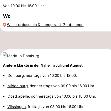
Von 10:00 bis 18:00 Uhr.
Reiten
-
Wo
Golfplatze
-
Willibrordusplein & Langstraat, Zoutelande
Sportangeln
Essen
und
Veranstaltungen
trinken
Ringstechen
Praktisch
Andere Märkte in der Nähe im Juli und August
Forum
Domburg
, montags von 10:00 bis 18.00.
Route
Middelburg
, donnerstags von 09.00 bis 16.00 Uhr.
Oostkapelle
, donnerstags von 10.00 bis 18.00 Uhr.
-
Vlissingen
, freitags von 08.00 bis 16.00 Uhr.
Parken
Reisebuchshop