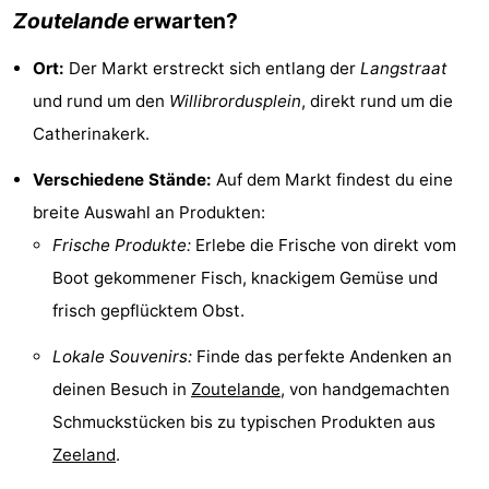
Zoutelande
erwarten?
Zeeland
Vebenabos
-
Ort:
Der Markt erstreckt sich entlang der
Langstraat
Westduin
Hotels
und rund um den
Willibrordusplein
, direkt rund um die
Zimmer
Catherinakerk.
(mit
Lastminutes
Verschiedene Stände:
Auf dem Markt findest du eine
breite Auswahl an Produkten:
Frühstück)
Strand
Frische Produkte:
Erlebe die Frische von direkt vom
Sehen
Boot gekommener Fisch, knackigem Gemüse und
frisch gepflücktem Obst.
&
-
Lokale Souvenirs:
Finde das perfekte Andenken an
tun
Museen
-
deinen Besuch in
Zoutelande
, von handgemachten
Denkmäler
-
Schmuckstücken bis zu typischen Produkten aus
Zeeland
.
Aussichtspunkte
Attraktionen