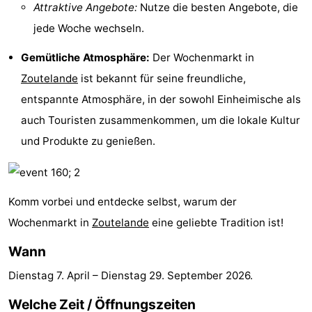
Attraktive Angebote:
Nutze die besten Angebote, die
-
jede Woche wechseln.
Spielplätze
-
Gemütliche Atmosphäre:
Der Wochenmarkt in
Zoutelande
ist bekannt für seine freundliche,
Indoor-
-
entspannte Atmosphäre, in der sowohl Einheimische als
Spielplätze
Bowling
Wellness-
auch Touristen zusammenkommen, um die lokale Kultur
und Produkte zu genießen.
Zentren
Dörfer
&
Natur
Komm vorbei und entdecke selbst, warum der
Städte
Führungen
Wochenmarkt in
Zoutelande
eine geliebte Tradition ist!
Sport
Wann
-
Dienstag 7. April
–
Dienstag 29. September 2026
.
Schwimmbader
-
Welche Zeit / Öffnungszeiten