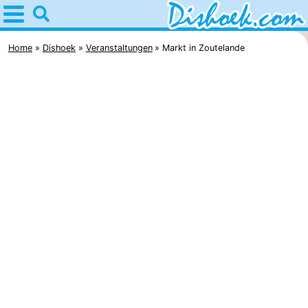
Home
Dishoek
Home
Dishoek
Veranstaltungen
Markt in Zoutelande
Tipps
Für
kindern
Übernachten
Appartements
-
Duinhof
-
Klein
Martina
-
Dishoek
Noordzee
Campingplätze