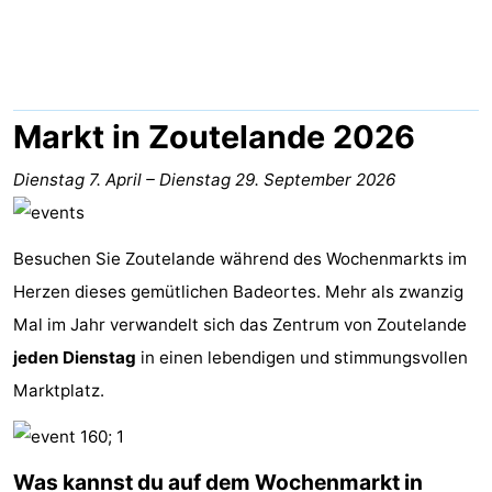
Résidence
Ferienhäuser
Dishoek
-
Duinhof
-
Markt in Zoutelande 2026
Klein
Duinzicht
-
Dienstag 7. April
–
Dienstag 29. September 2026
Dishoek
Galgewei
-
Besuchen Sie Zoutelande während des Wochenmarkts im
Meerpaal
-
Herzen dieses gemütlichen Badeortes. Mehr als zwanzig
Noordzee
-
Mal im Jahr verwandelt sich das Zentrum von Zoutelande
jeden Dienstag
in einen lebendigen und stimmungsvollen
Resort
Noordzee
-
Marktplatz.
Vlissingen
Résidence
Strandcamping
-
Dishoek
Valkenisse
Strandpark
-
Was kannst du auf dem Wochenmarkt in