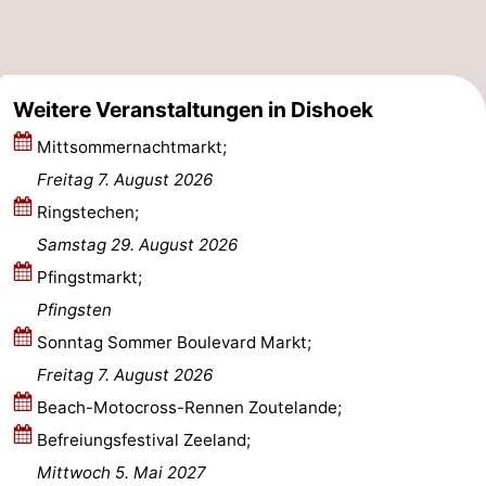
Natur
-
Walcherse
Vlissingen
-
Weitere Veranstaltungen in Dishoek
bos
Middelburg
Zeeuws-
Mittsommernachtmarkt;
Freitag 7. August 2026
Vlaanderen
-
Ringstechen;
Nieuwvliet
-
Samstag 29. August 2026
Pfingstmarkt;
Sluis
-
Pfingsten
Cadzand
-
Sonntag Sommer Boulevard Markt;
Freitag 7. August 2026
Natur
Wetter
Beach-Motocross-Rennen Zoutelande;
Het
Kontakt
Befreiungsfestival Zeeland;
Mittwoch 5. Mai 2027
Zwin