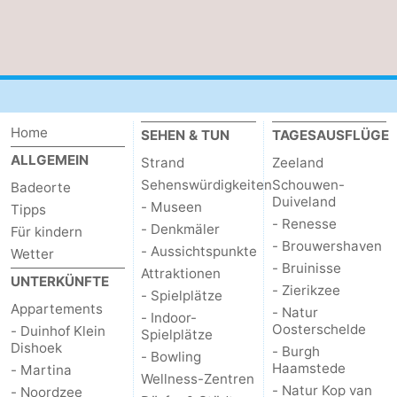
Home
SEHEN & TUN
TAGESAUSFLÜGE
ALLGEMEIN
Strand
Zeeland
Sehenswürdigkeiten
Schouwen-
Badeorte
Duiveland
- Museen
Tipps
- Renesse
- Denkmäler
Für kindern
- Brouwershaven
- Aussichtspunkte
Wetter
- Bruinisse
Attraktionen
UNTERKÜNFTE
- Zierikzee
- Spielplätze
Appartements
- Natur
- Indoor-
Oosterschelde
- Duinhof Klein
Spielplätze
Dishoek
- Burgh
- Bowling
Haamstede
- Martina
Wellness-Zentren
- Natur Kop van
- Noordzee