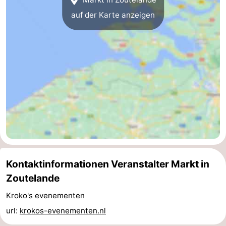
auf der Karte anzeigen
Oosterschelde
Burgh
-
Haamstede
Natur
Walcheren
Kop
-
van
Veere
-
Schouwen
Natur
-
Oranjezon
Oostkapelle
-
Natur
-
Kontaktinformationen Veranstalter Markt in
de
Domburg
-
Zoutelande
Kroko's evenementen
Mantelingen
Westkapelle
-
url:
krokos-evenementen.nl
Zoutelande
-