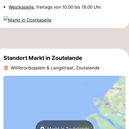
Westkapelle
, freitags von 10.00 bis 18.00 Uhr.
Medizin
Adressen
Region
Zeeland
Schouwen-
Standort Markt in Zoutelande
Duiveland
-
Willibrordusplein & Langstraat, Zoutelande
Renesse
-
Brouwershaven
-
Bruinisse
-
Zierikzee
-
Natur
-
Markt in Zoutelande