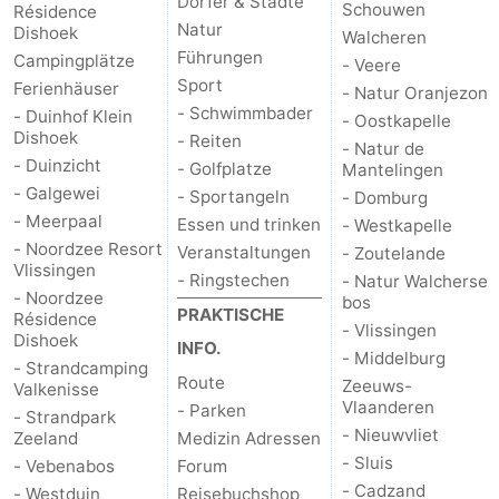
Dörfer & Städte
Schouwen
Résidence
Natur
Dishoek
Walcheren
Natur
-
Führungen
Campingplätze
- Veere
Sport
Ferienhäuser
Walcherse
Vlissingen
-
- Natur Oranjezon
- Schwimmbader
- Duinhof Klein
- Oostkapelle
Dishoek
- Reiten
bos
Middelburg
Zeeuws-
- Natur de
- Duinzicht
- Golfplatze
Mantelingen
Vlaanderen
-
- Galgewei
- Sportangeln
- Domburg
- Meerpaal
Essen und trinken
- Westkapelle
Nieuwvliet
-
- Noordzee Resort
Veranstaltungen
- Zoutelande
Vlissingen
- Ringstechen
- Natur Walcherse
Sluis
-
- Noordzee
bos
PRAKTISCHE
Résidence
- Vlissingen
Dishoek
Cadzand
-
INFO.
- Middelburg
- Strandcamping
Route
Zeeuws-
Valkenisse
Natur
Wetter
Vlaanderen
- Parken
- Strandpark
- Nieuwvliet
Zeeland
Medizin Adressen
Het
Kontakt
- Sluis
- Vebenabos
Forum
- Cadzand
Zwin
- Westduin
Reisebuchshop