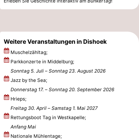
Erleben Sie Geschichte interaktiv am
Bunkertag
!
Medizin
Adressen
Region
Zeeland
Weitere Veranstaltungen in Dishoek
Schouwen-
Muschelzähltag;
Parkkonzerte in Middelburg;
Duiveland
-
Sonntag 5. Juli
–
Sonntag 23. August 2026
Renesse
-
Jazz by the Sea;
Donnerstag 17.
–
Sonntag 20. September 2026
Brouwershaven
-
Hrieps;
Bruinisse
-
Freitag 30. April
–
Samstag 1. Mai 2027
Rettungsboot Tag in Westkapelle;
Zierikzee
-
Anfang Mai
Natur
-
Nationale Mühlentage;