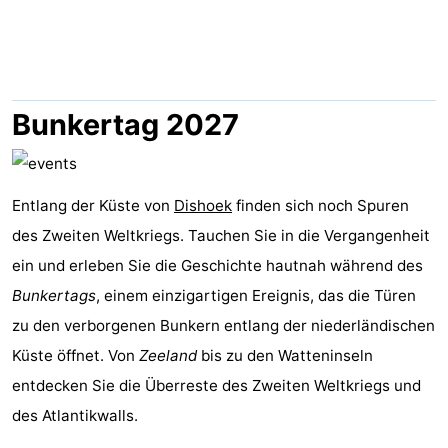
Résidence
Ferienhäuser
Dishoek
-
Duinhof
-
Bunkertag 2027
Klein
Duinzicht
-
Dishoek
Galgewei
-
Entlang der Küste von
Dishoek
finden sich noch Spuren
des Zweiten Weltkriegs. Tauchen Sie in die Vergangenheit
Meerpaal
-
ein und erleben Sie die Geschichte hautnah während des
Noordzee
-
Bunkertags
, einem einzigartigen Ereignis, das die Türen
zu den verborgenen Bunkern entlang der niederländischen
Resort
Noordzee
-
Küste öffnet. Von
Zeeland
bis zu den Watteninseln
Vlissingen
Résidence
Strandcamping
-
entdecken Sie die Überreste des Zweiten Weltkriegs und
des Atlantikwalls.
Dishoek
Valkenisse
Strandpark
-