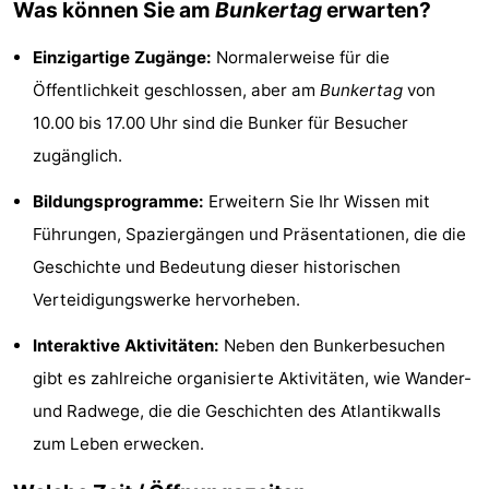
Was können Sie am
Bunkertag
erwarten?
Zeeland
Vebenabos
-
Einzigartige Zugänge:
Normalerweise für die
Westduin
Hotels
Öffentlichkeit geschlossen, aber am
Bunkertag
von
10.00 bis 17.00 Uhr sind die Bunker für Besucher
Zimmer
zugänglich.
(mit
Lastminutes
Bildungsprogramme:
Erweitern Sie Ihr Wissen mit
Frühstück)
Strand
Führungen, Spaziergängen und Präsentationen, die die
Geschichte und Bedeutung dieser historischen
Sehen
Verteidigungswerke hervorheben.
&
-
Interaktive Aktivitäten:
Neben den Bunkerbesuchen
tun
Museen
-
gibt es zahlreiche organisierte Aktivitäten, wie Wander-
und Radwege, die die Geschichten des Atlantikwalls
Denkmäler
-
zum Leben erwecken.
Aussichtspunkte
Attraktionen