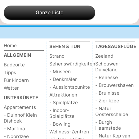
Oosterschelde
Burgh
-
Ganze Liste
Haamstede
Natur
Walcheren
Kop
-
Home
SEHEN & TUN
TAGESAUSFLÜGE
van
Veere
-
ALLGEMEIN
Strand
Zeeland
Sehenswürdigkeiten
Schouwen-
Badeorte
Schouwen
Natur
-
Duiveland
- Museen
Tipps
- Renesse
- Denkmäler
Für kindern
Oranjezon
Oostkapelle
-
- Brouwershaven
- Aussichtspunkte
Wetter
- Bruinisse
Natur
-
Attraktionen
UNTERKÜNFTE
- Zierikzee
- Spielplätze
Appartements
- Natur
de
Domburg
-
- Indoor-
Oosterschelde
- Duinhof Klein
Spielplätze
Dishoek
- Burgh
Mantelingen
Westkapelle
-
- Bowling
Haamstede
- Martina
Wellness-Zentren
- Natur Kop van
- Noordzee
Zoutelande
-