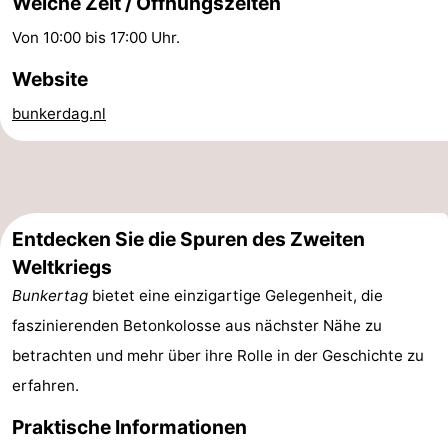
Welche Zeit / Öffnungszeiten
-
Von 10:00 bis 17:00 Uhr.
Spielplätze
-
Website
bunkerdag.nl
Indoor-
-
Spielplätze
Bowling
Wellness-
Zentren
Dörfer
Entdecken Sie die Spuren des Zweiten
&
Natur
Weltkriegs
Bunkertag
bietet eine einzigartige Gelegenheit, die
Städte
Führungen
faszinierenden Betonkolosse aus nächster Nähe zu
Sport
betrachten und mehr über ihre Rolle in der Geschichte zu
erfahren.
-
Praktische Informationen
Schwimmbader
-