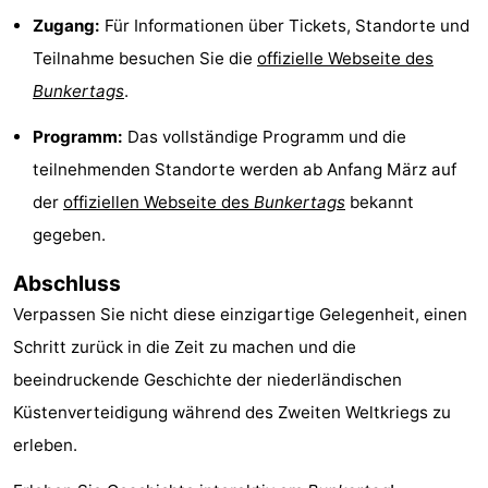
Zugang:
Für Informationen über Tickets, Standorte und
Reiten
-
Teilnahme besuchen Sie die
offizielle Webseite des
Golfplatze
-
Bunkertags
.
Sportangeln
Essen
Programm:
Das vollständige Programm und die
teilnehmenden Standorte werden ab Anfang März auf
und
Veranstaltungen
der
offiziellen Webseite des
Bunkertags
bekannt
trinken
Ringstechen
gegeben.
Praktisch
Abschluss
Verpassen Sie nicht diese einzigartige Gelegenheit, einen
Forum
Schritt zurück in die Zeit zu machen und die
Route
beeindruckende Geschichte der niederländischen
Küstenverteidigung während des Zweiten Weltkriegs zu
-
erleben.
Parken
Reisebuchshop