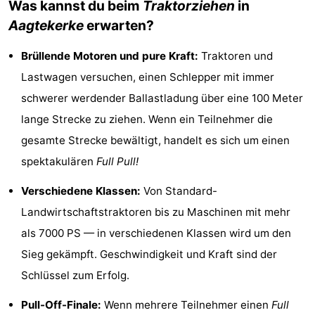
Was kannst du beim
Traktorziehen
in
Zeeland
Vebenabos
-
Aagtekerke
erwarten?
Westduin
Hotels
Brüllende Motoren und pure Kraft:
Traktoren und
Lastwagen versuchen, einen Schlepper mit immer
Zimmer
schwerer werdender Ballastladung über eine 100 Meter
(mit
Lastminutes
lange Strecke zu ziehen. Wenn ein Teilnehmer die
gesamte Strecke bewältigt, handelt es sich um einen
Frühstück)
Strand
spektakulären
Full Pull!
Sehen
Verschiedene Klassen:
Von Standard-
&
-
Landwirtschaftstraktoren bis zu Maschinen mit mehr
als 7000 PS — in verschiedenen Klassen wird um den
tun
Museen
-
Sieg gekämpft. Geschwindigkeit und Kraft sind der
Denkmäler
-
Schlüssel zum Erfolg.
Aussichtspunkte
Attraktionen
Pull-Off-Finale:
Wenn mehrere Teilnehmer einen
Full