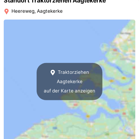
Standort Traktorziehen Aagtekerke
Medizin
Heereweg, Aagtekerke
Adressen
Region
Zeeland
Schouwen-
Duiveland
-
Traktorziehen
Renesse
-
Aagtekerke
auf der Karte anzeigen
Brouwershaven
-
Bruinisse
-
Zierikzee
-
Natur
-