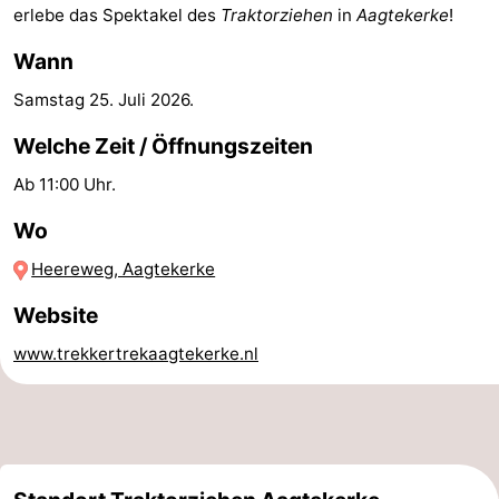
erlebe das Spektakel des
Traktorziehen
in
Aagtekerke
!
Reiten
-
Wann
Golfplatze
-
Samstag 25. Juli 2026
.
Sportangeln
Essen
Welche Zeit / Öffnungszeiten
Ab 11:00 Uhr.
und
Veranstaltungen
Wo
trinken
Ringstechen
Heereweg, Aagtekerke
Praktisch
Website
Forum
www.trekkertrekaagtekerke.nl
Route
-
Parken
Reisebuchshop