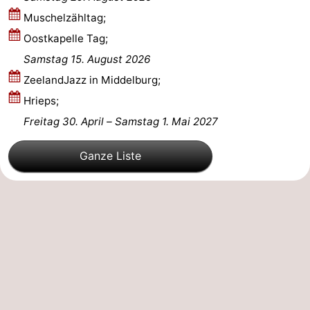
Muschelzähltag;
Natur
-
Oostkapelle Tag;
Walcherse
Vlissingen
-
Samstag 15. August 2026
ZeelandJazz in Middelburg;
bos
Middelburg
Zeeuws-
Hrieps;
Vlaanderen
-
Freitag 30. April
–
Samstag 1. Mai 2027
Nieuwvliet
-
Ganze Liste
Sluis
-
Cadzand
-
Natur
Wetter
Het
Kontakt
Zwin