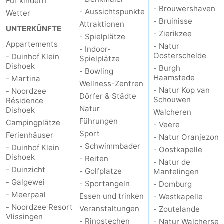
Für kindern
- Brouwershaven
- Aussichtspunkte
Wetter
- Bruinisse
Attraktionen
UNTERKÜNFTE
- Zierikzee
- Spielplätze
Appartements
- Natur
- Indoor-
Oosterschelde
- Duinhof Klein
Spielplätze
Dishoek
- Burgh
- Bowling
Haamstede
- Martina
Wellness-Zentren
- Natur Kop van
- Noordzee
Dörfer & Städte
Schouwen
Résidence
Natur
Dishoek
Walcheren
Führungen
Campingplätze
- Veere
Sport
Ferienhäuser
- Natur Oranjezon
- Schwimmbader
- Duinhof Klein
- Oostkapelle
Dishoek
- Reiten
- Natur de
- Duinzicht
- Golfplatze
Mantelingen
- Galgewei
- Sportangeln
- Domburg
- Meerpaal
Essen und trinken
- Westkapelle
- Noordzee Resort
Veranstaltungen
- Zoutelande
Vlissingen
- Ringstechen
- Natur Walcherse