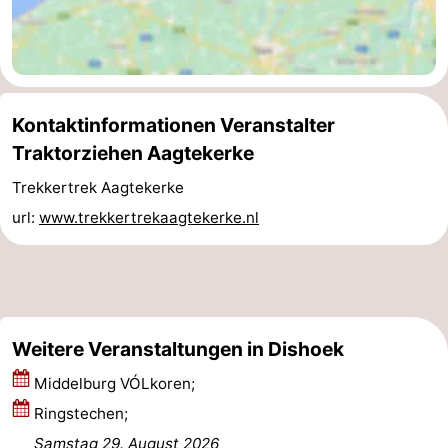
Oosterschelde
Burgh
-
Haamstede
Natur
Walcheren
Kontaktinformationen Veranstalter
Kop
-
Traktorziehen Aagtekerke
van
Veere
-
Trekkertrek Aagtekerke
Schouwen
Natur
-
url:
www.trekkertrekaagtekerke.nl
Oranjezon
Oostkapelle
-
Natur
-
Weitere Veranstaltungen in Dishoek
de
Domburg
-
Middelburg VÓLkoren;
Mantelingen
Westkapelle
-
Ringstechen;
Zoutelande
-
Samstag 29. August 2026