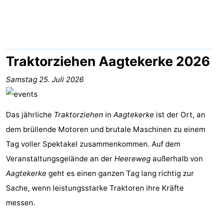
Résidence
Ferienhäuser
Dishoek
-
Duinhof
-
Traktorziehen Aagtekerke 2026
Klein
Duinzicht
-
Samstag 25. Juli 2026
Dishoek
Galgewei
-
Das jährliche
Traktorziehen
in
Aagtekerke
ist der Ort, an
Meerpaal
-
dem brüllende Motoren und brutale Maschinen zu einem
Tag voller Spektakel zusammenkommen. Auf dem
Noordzee
-
Veranstaltungsgelände an der
Heereweg
außerhalb von
Resort
Noordzee
-
Aagtekerke
geht es einen ganzen Tag lang richtig zur
Sache, wenn leistungsstarke Traktoren ihre Kräfte
Vlissingen
Résidence
Strandcamping
-
messen.
Dishoek
Valkenisse
Strandpark
-