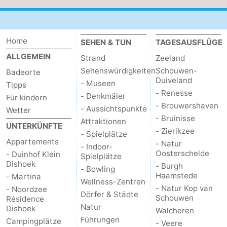
Home
SEHEN & TUN
TAGESAUSFLÜGE
ALLGEMEIN
Strand
Zeeland
Sehenswürdigkeiten
Schouwen-
Badeorte
Duiveland
- Museen
Tipps
- Renesse
- Denkmäler
Für kindern
- Brouwershaven
- Aussichtspunkte
Wetter
- Bruinisse
Attraktionen
UNTERKÜNFTE
- Zierikzee
- Spielplätze
Appartements
- Natur
- Indoor-
Oosterschelde
- Duinhof Klein
Spielplätze
Dishoek
- Burgh
- Bowling
Haamstede
- Martina
Wellness-Zentren
- Natur Kop van
- Noordzee
Dörfer & Städte
Schouwen
Résidence
Natur
Dishoek
Walcheren
Führungen
Campingplätze
- Veere