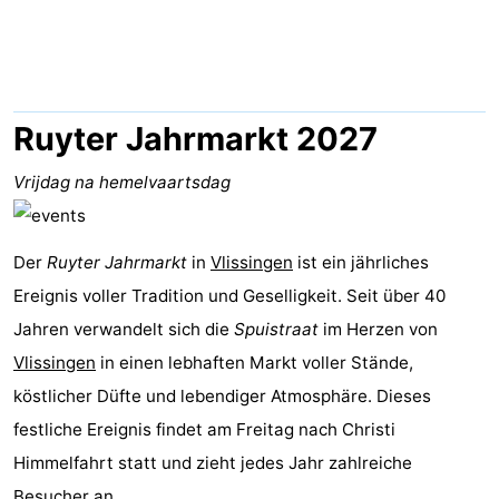
Résidence
Ferienhäuser
Dishoek
-
Duinhof
-
Ruyter Jahrmarkt 2027
Klein
Duinzicht
-
Vrijdag na hemelvaartsdag
Dishoek
Galgewei
-
Der
Ruyter Jahrmarkt
in
Vlissingen
ist ein jährliches
Meerpaal
-
Ereignis voller Tradition und Geselligkeit. Seit über 40
Noordzee
-
Jahren verwandelt sich die
Spuistraat
im Herzen von
Vlissingen
in einen lebhaften Markt voller Stände,
Resort
Noordzee
-
köstlicher Düfte und lebendiger Atmosphäre. Dieses
Vlissingen
Résidence
Strandcamping
-
festliche Ereignis findet am Freitag nach Christi
Himmelfahrt statt und zieht jedes Jahr zahlreiche
Dishoek
Valkenisse
Strandpark
-
Besucher an.