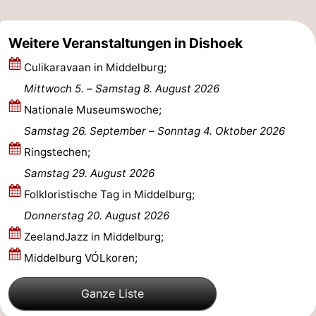
Oosterschelde
Burgh
-
Weitere Veranstaltungen in Dishoek
Haamstede
Natur
Walcheren
Culikaravaan in Middelburg;
Kop
-
Mittwoch 5.
–
Samstag 8. August 2026
Nationale Museumswoche;
van
Veere
-
Samstag 26. September
–
Sonntag 4. Oktober 2026
Schouwen
Natur
-
Ringstechen;
Samstag 29. August 2026
Oranjezon
Oostkapelle
-
Folkloristische Tag in Middelburg;
Natur
-
Donnerstag 20. August 2026
ZeelandJazz in Middelburg;
de
Domburg
-
Middelburg VÓLkoren;
Mantelingen
Westkapelle
-
Ganze Liste
Zoutelande
-