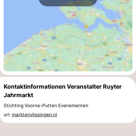
Medizin
Adressen
Region
Zeeland
Schouwen-
Duiveland
-
Renesse
-
Kontaktinformationen Veranstalter Ruyter
Brouwershaven
-
Jahrmarkt
Bruinisse
-
Stichting Voorne-Putten Evenementen
url:
marktenvlissingen.nl
Zierikzee
-
Natur
-