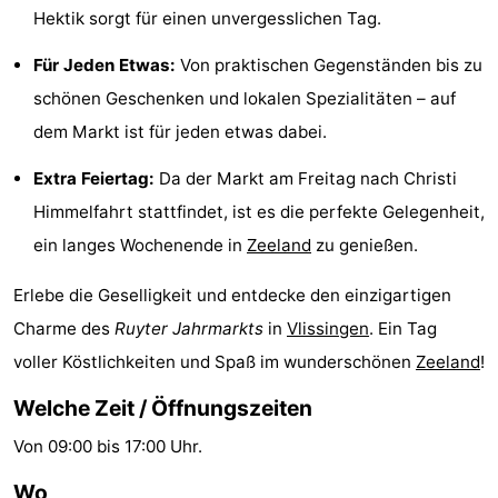
Hektik sorgt für einen unvergesslichen Tag.
-
Für Jeden Etwas:
Von praktischen Gegenständen bis zu
Spielplätze
-
schönen Geschenken und lokalen Spezialitäten – auf
Indoor-
-
dem Markt ist für jeden etwas dabei.
Extra Feiertag:
Da der Markt am Freitag nach Christi
Spielplätze
Bowling
Wellness-
Himmelfahrt stattfindet, ist es die perfekte Gelegenheit,
Zentren
Dörfer
ein langes Wochenende in
Zeeland
zu genießen.
&
Natur
Erlebe die Geselligkeit und entdecke den einzigartigen
Charme des
Ruyter Jahrmarkts
in
Vlissingen
. Ein Tag
Städte
Führungen
voller Köstlichkeiten und Spaß im wunderschönen
Zeeland
!
Sport
Welche Zeit / Öffnungszeiten
-
Von 09:00 bis 17:00 Uhr.
Schwimmbader
-
Wo