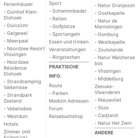
Sport
Ferienhäuser
- Natur Oranjezon
- Schwimmbader
- Duinhof Klein
- Oostkapelle
Dishoek
- Reiten
- Natur de
- Duinzicht
- Golfplatze
Mantelingen
- Galgewei
- Sportangeln
- Domburg
- Meerpaal
Essen und trinken
- Westkapelle
- Noordzee Resort
Veranstaltungen
- Zoutelande
Vlissingen
- Ringstechen
- Natur Walcherse
- Noordzee
bos
PRAKTISCHE
Résidence
- Vlissingen
Dishoek
INFO.
- Middelburg
- Strandcamping
Route
Zeeuws-
Valkenisse
Vlaanderen
- Parken
- Strandpark
- Nieuwvliet
Zeeland
Medizin Adressen
- Sluis
- Vebenabos
Forum
- Cadzand
- Westduin
Reisebuchshop
- Natur Het Zwin
Hotels
Zimmer (mit
ANDERE
Frühstück)