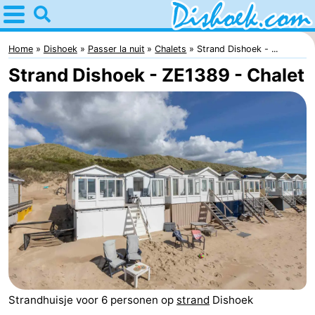
Home
Dishoek
Home
Dishoek
Passer la nuit
Chalets
Strand Dishoek - ...
Strand Dishoek - ZE1389 - Chalet
Astuces
Avec
les
Passer
enfants
la
Appartements
nuit
-
Duinhof
-
Klein
Martina
-
Strandhuisje voor 6 personen op
strand
Dishoek
Dishoek
Noordzee
Campings