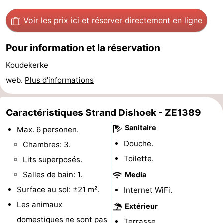
Piscines
-
Voir les prix ici
et réserver directement en ligne
Équitation
-
Pour information et la réservation
Terrains
-
Koudekerke
web.
Plus d'informations
de
Peche
-
golf
Sportive
Equitation
Boire
Caractéristiques Strand Dishoek - ZE1389
et
Événements
Sanitaire
Max. 6 personen.
Douche.
Chambres: 3.
manger
Conduite
Toilette.
Lits superposés.
de
Pratiques
Salles de bain: 1.
Media
Surface au sol: ±21 m².
Internet WiFi.
l'anneau
Forum
Les animaux
Extérieur
Route
domestiques ne sont pas
Terrasse.