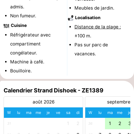
admis.
Meubles de jardin.
-
Non fumeur.
Localisation
Stationnement
Adresses
Cuisine
Distance de la plage :
Réfrigérateur avec
±100 m.
Médicales
Région
compartiment
Pas sur parc de
Zeeland
congélateur.
vacances.
Machine à café.
Schouwen-
Bouilloire.
Duiveland
-
Calendrier Strand Dishoek - ZE1389
Renesse
-
août 2026
septembre 
Brouwershaven
-
W
lu
ma
me
je
ve
sa
di
W
lu
ma
me
je
Bruinisse
-
1
2
1
2
3
31
36
Zierikzee
-