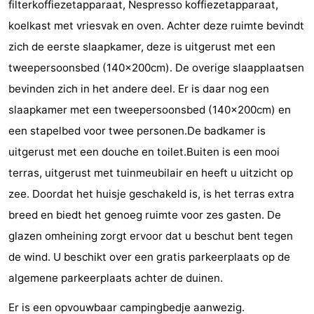
filterkoffiezetapparaat, Nespresso koffiezetapparaat,
Points
Attractions
koelkast met vriesvak en oven. Achter deze ruimte bevindt
zich de eerste slaapkamer, deze is uitgerust met een
de
-
tweepersoonsbed (140x200cm). De overige slaapplaatsen
vue
Terrains
-
bevinden zich in het andere deel. Er is daar nog een
slaapkamer met een tweepersoonsbed (140x200cm) en
de
Aires
-
een stapelbed voor twee personen.De badkamer is
jeux
de
Bowling
Centres
uitgerust met een douche en toilet.Buiten is een mooi
terras, uitgerust met tuinmeubilair en heeft u uitzicht op
jeux
de
Villages
zee. Doordat het huisje geschakeld is, is het terras extra
intérieures
bien-
&
Nature
breed en biedt het genoeg ruimte voor zes gasten. De
glazen omheining zorgt ervoor dat u beschut bent tegen
être
villes
Visites
de wind. U beschikt over een gratis parkeerplaats op de
guidées
Sports
algemene parkeerplaats achter de duinen.
-
Er is een opvouwbaar campingbedje aanwezig.