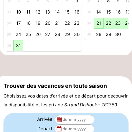
3
4
5
6
7
8
9
7
8
9
10
32
37
Nature
-
10
11
12
13
14
15
16
14
15
16
17
33
38
17
18
19
20
21
22
23
21
22
23
24
Oosterschelde
Burgh
-
34
39
24
25
26
27
28
29
30
28
29
30
35
40
Haamstede
Nature
Walcheren
31
36
Kop
-
van
Veere
-
Schouwen
Nature
-
Trouver des vacances en toute saison
Oranjezon
Oostkapelle
-
Choisissez vos dates d'arrivée et de départ pour découvrir
Nature
-
la disponibilité et les prix de
Strand Dishoek - ZE1389
.
de
Domburg
-
Arrivée
Départ
Mantelingen
Westkapelle
-