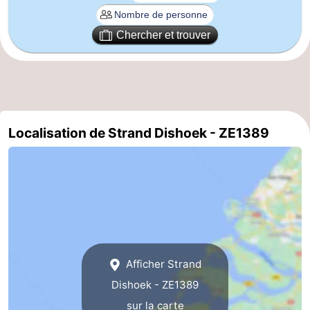
Zoutelande
-
Chercher et trouver
Nature
-
Walcherse
Vlissingen
-
bos
Middelburg
Zeeuws-
Localisation de Strand Dishoek - ZE1389
Vlaanderen
-
Nieuwvliet
-
Sluis
-
Cadzand
-
Afficher Strand
Nature
Météo
Dishoek - ZE1389
sur la carte
Het
Contact