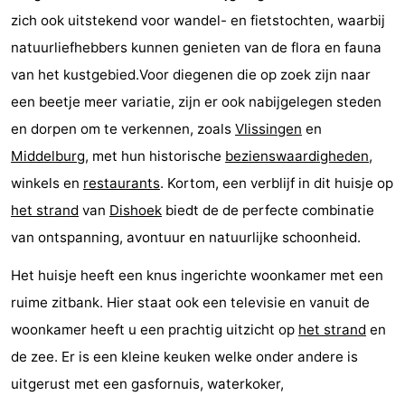
zich ook uitstekend voor wandel- en fietstochten, waarbij
Dishoek
Valkenisse
Strandpark
-
natuurliefhebbers kunnen genieten van de flora en fauna
Zeeland
Vebenabos
-
van het kustgebied.Voor diegenen die op zoek zijn naar
een beetje meer variatie, zijn er ook nabijgelegen steden
Westduin
Hôtels
en dorpen om te verkennen, zoals
Vlissingen
en
Last
Middelburg
, met hun historische
bezienswaardigheden
,
winkels en
restaurants
. Kortom, een verblijf in dit huisje op
minutes
Plages
het strand
van
Dishoek
biedt de de perfecte combinatie
Voir
van ontspanning, avontuur en natuurlijke schoonheid.
et
Lieux
Het huisje heeft een knus ingerichte woonkamer met een
ruime zitbank. Hier staat ook een televisie en vanuit de
faire
d'intérêt
-
woonkamer heeft u een prachtig uitzicht op
het strand
en
Musées
-
de zee. Er is een kleine keuken welke onder andere is
uitgerust met een gasfornuis, waterkoker,
Monuments
-