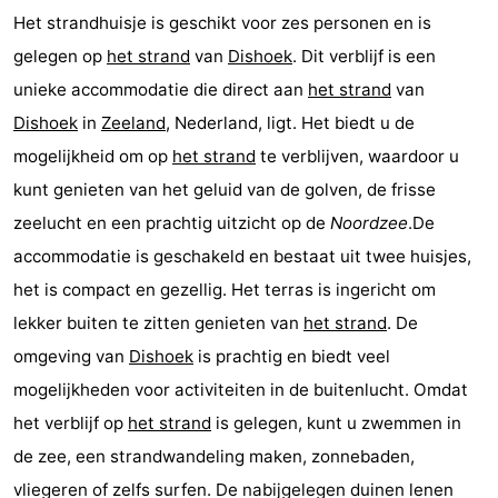
Het strandhuisje is geschikt voor zes personen en is
Résidence
Chambre
gelegen op
het strand
van
Dishoek
. Dit verblijf is een
Dishoek
d'hôtes
Chaumières
unieke accommodatie die direct aan
het strand
van
Dishoek
in
Zeeland
, Nederland, ligt. Het biedt u de
-
mogelijkheid om op
het strand
te verblijven, waardoor u
Duinhof
-
kunt genieten van het geluid van de golven, de frisse
zeelucht en een prachtig uitzicht op de
Noordzee
.De
Klein
Duinzicht
-
accommodatie is geschakeld en bestaat uit twee huisjes,
Dishoek
Galgewei
-
het is compact en gezellig. Het terras is ingericht om
lekker buiten te zitten genieten van
het strand
. De
Meerpaal
-
omgeving van
Dishoek
is prachtig en biedt veel
Noordzee
-
mogelijkheden voor activiteiten in de buitenlucht. Omdat
het verblijf op
het strand
is gelegen, kunt u zwemmen in
Resort
Noordzee
-
de zee, een strandwandeling maken, zonnebaden,
Vlissingen
Résidence
Strandcamping
-
vliegeren of zelfs surfen. De nabijgelegen duinen lenen