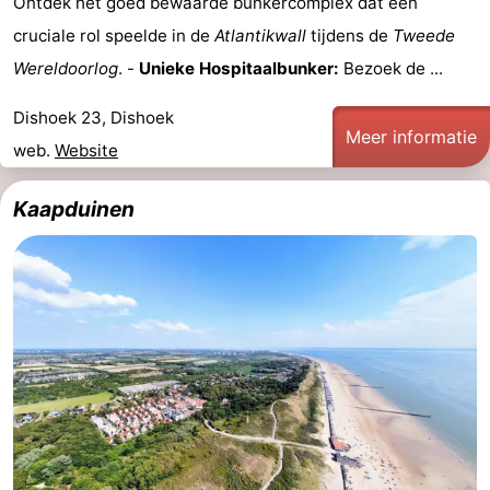
Ontdek het goed bewaarde bunkercomplex dat een
cruciale rol speelde in de
Atlantikwall
tijdens de
Tweede
Wereldoorlog
. -
Unieke Hospitaalbunker:
Bezoek de ...
Dishoek 23, Dishoek
Meer informatie
web.
Website
Kaapduinen