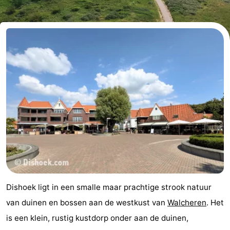
Résidence
(&
Campings
Dishoek
breakfasts)
Hotels
Vakantiehuizen
-
Duinhof
-
Klein
Duinzicht
-
Dishoek
Galgewei
-
Meerpaal
-
Dishoek ligt in een smalle maar prachtige strook natuur
Noordzee
-
van duinen en bossen aan de westkust van
Walcheren
. Het
is een klein, rustig kustdorp onder aan de duinen,
Resort
Noordzee
-