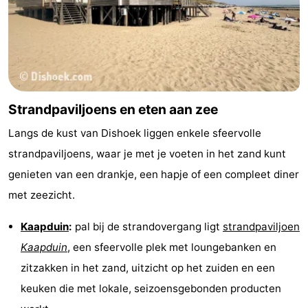
Natuur
-
Oosterschelde
Burgh
-
Haamstede
Natuur
Walcheren
Strandpaviljoens en eten aan zee
Kop
-
Langs de kust van Dishoek liggen enkele sfeervolle
van
Veere
-
strandpaviljoens, waar je met je voeten in het zand kunt
genieten van een drankje, een hapje of een compleet diner
Schouwen
Natuur
-
met zeezicht.
Oranjezon
Oostkapelle
-
Kaapduin
:
pal bij de strandovergang ligt
strandpaviljoen
Natuur
-
Kaapduin
, een sfeervolle plek met loungebanken en
zitzakken in het zand, uitzicht op het zuiden en een
de
Domburg
-
keuken die met lokale, seizoensgebonden producten
Mantelingen
Westkapelle
-