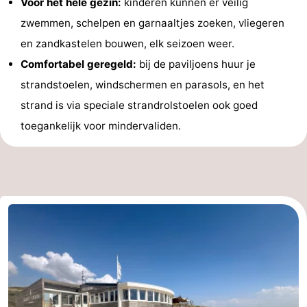
Voor het hele gezin:
kinderen kunnen er veilig
Nieuws
zwemmen, schelpen en garnaaltjes zoeken, vliegeren
en zandkastelen bouwen, elk seizoen weer.
Medische
Comfortabel geregeld:
bij de paviljoens huur je
adressen
Regio
strandstoelen, windschermen en parasols, en het
strand is via speciale strandrolstoelen ook goed
Zeeland
toegankelijk voor mindervaliden.
Schouwen-
Duiveland
-
Renesse
-
Brouwershaven
-
Bruinisse
-
Zierikzee
-