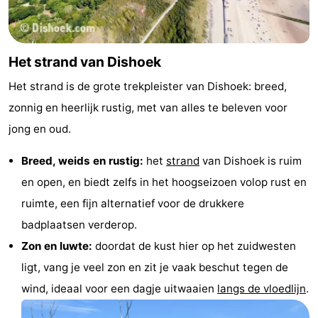
Uitkijkpunten
Attracties
-
Het strand van Dishoek
Speeltuinen
-
Het strand is de grote trekpleister van Dishoek: breed,
zonnig en heerlijk rustig, met van alles te beleven voor
Binnenspeeltuinen
-
jong en oud.
Bowlen
Wellness
Breed, weids en rustig:
het
strand
van Dishoek is ruim
centra
Dorpen
en open, en biedt zelfs in het hoogseizoen volop rust en
ruimte, een fijn alternatief voor de drukkere
&
Natuur
badplaatsen verderop.
Steden
Rondleidingen
Zon en luwte:
doordat de kust hier op het zuidwesten
ligt, vang je veel zon en zit je vaak beschut tegen de
Sporten
wind, ideaal voor een dagje uitwaaien
langs de vloedlijn
.
-