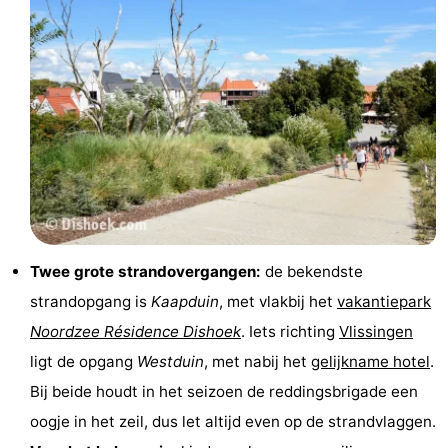
Zwembaden
-
Paardrijden
-
Golfbanen
Eten
en
Evenementen
drinken
Ringrijden
Praktisch
Twee grote strandovergangen:
de bekendste
Forum
strandopgang is
Kaapduin
, met vlakbij het
vakantiepark
Noordzee Résidence Dishoek
. Iets richting
Vlissingen
Route
ligt de opgang
Westduin
, met nabij het
gelijkname hotel
.
-
Bij beide houdt in het seizoen de reddingsbrigade een
oogje in het zeil, dus let altijd even op de strandvlaggen.
Parkeren
Reisboekenwinkel