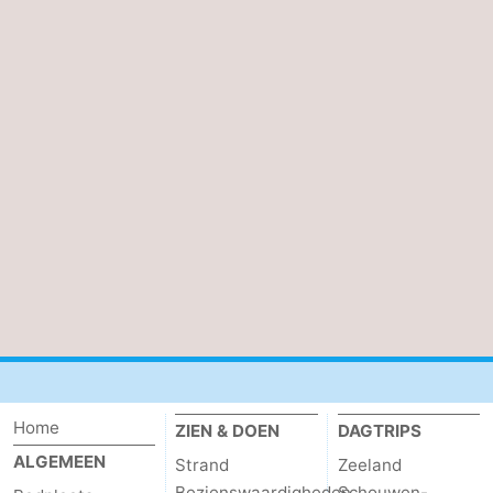
Home
ZIEN & DOEN
DAGTRIPS
ALGEMEEN
Strand
Zeeland
Bezienswaardigheden
Schouwen-