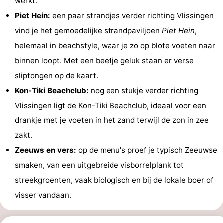
werkt.
Piet Hein
:
een paar strandjes verder richting
Vlissingen
Zoutelande
-
vind je het gemoedelijke
strandpaviljoen
Piet Hein
,
Natuur
-
helemaal in beachstyle, waar je zo op blote voeten naar
binnen loopt. Met een beetje geluk staan er verse
Walcherse
Vlissingen
-
sliptongen op de kaart.
bos
Middelburg
Zeeuws-
Kon-Tiki Beachclub
:
nog een stukje verder richting
Vlissingen
ligt de
Kon-Tiki Beachclub
, ideaal voor een
Vlaanderen
-
drankje met je voeten in het zand terwijl de zon in zee
Nieuwvliet
-
zakt.
Zeeuws en vers:
op de menu's proef je typisch Zeeuwse
Sluis
-
smaken, van een uitgebreide visborrelplank tot
Cadzand
-
streekgroenten, vaak biologisch en bij de lokale boer of
visser vandaan.
Natuur
Weer
Het
Contact