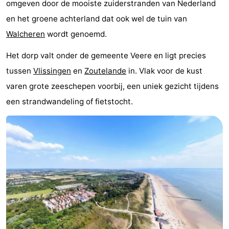
omgeven door de mooiste zuiderstranden van Nederland
Vlissingen
Résidence
Strandcamping
-
en het groene achterland dat ook wel de tuin van
Walcheren
wordt genoemd.
Dishoek
Valkenisse
Strandpark
-
Het dorp valt onder de gemeente Veere en ligt precies
Zeeland
Vebenabos
-
tussen
Vlissingen
en
Zoutelande
in. Vlak voor de kust
Westduin
Last
varen grote zeeschepen voorbij, een uniek gezicht tijdens
een strandwandeling of fietstocht.
minutes
Strand
Zien
&
Bezienswaardigheden
doen
-
Musea
-
Monumenten
-