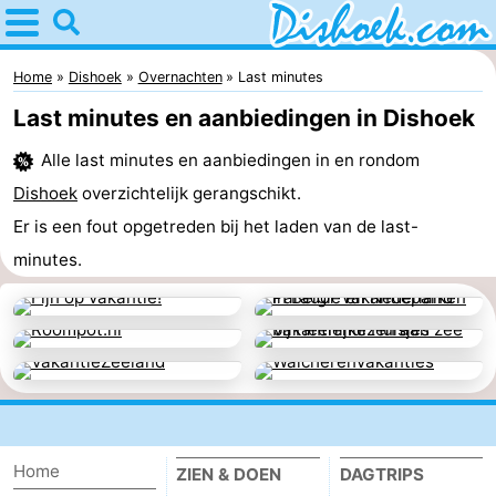
Home
Dishoek
Home
Dishoek
Overnachten
Last minutes
Last minutes en aanbiedingen in Dishoek
Tips
Alle last minutes en aanbiedingen in en rondom
Voor
Dishoek
overzichtelijk gerangschikt.
kinderen
Overnachten
Er is een fout opgetreden bij het laden van de last-
minutes.
Appartementen
-
Duinhof
-
Klein
Martina
-
Home
Dishoek
Noordzee
Bed
ZIEN & DOEN
DAGTRIPS