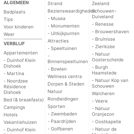
ALGEMEEN
Strand
Zeeland
Résidence
(&
Campings
Bezienswaardigheden
Schouwen-
Badplaats
Duiveland
- Musea
Tips
Dishoek
breakfasts)
Hotels
- Renesse
- Monumenten
Voor kinderen
- Brouwershaven
- Uitkijkpunten
Weer
Vakantiehuizen
- Bruinisse
Attracties
VERBLIJF
- Zierikzee
-
- Speeltuinen
Appartementen
- Natuur
-
Oosterschelde
- Duinhof Klein
Duinhof
-
Binnenspeeltuinen
Dishoek
- Burgh
- Bowlen
Haamstede
- Martina
Klein
Duinzicht
-
Wellness centra
- Natuur Kop van
- Noordzee
Dorpen & Steden
Schouwen
Résidence
Dishoek
Galgewei
-
Natuur
Dishoek
Walcheren
Rondleidingen
Bed (& breakfasts)
- Veere
Meerpaal
-
Sporten
Campings
- Natuur
- Zwembaden
Oranjezon
Hotels
Noordzee
-
- Paardrijden
- Oostkapelle
Vakantiehuizen
Resort
Noordzee
-
- Golfbanen
- Natuur de
- Duinhof Klein