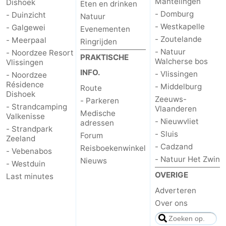
Mantelingen
Dishoek
Eten en drinken
Vlissingen
Résidence
Strandcamping
-
- Domburg
- Duinzicht
Natuur
- Westkapelle
- Galgewei
Evenementen
Dishoek
Valkenisse
Strandpark
-
- Zoutelande
- Meerpaal
Ringrijden
- Natuur
- Noordzee Resort
PRAKTISCHE
Zeeland
Vebenabos
-
Walcherse bos
Vlissingen
INFO.
- Vlissingen
- Noordzee
Westduin
Last
Résidence
- Middelburg
Route
Dishoek
Zeeuws-
- Parkeren
minutes
Strand
- Strandcamping
Vlaanderen
Medische
Valkenisse
- Nieuwvliet
adressen
Zien
- Strandpark
- Sluis
Forum
Zeeland
- Cadzand
Reisboekenwinkel
&
Bezienswaardigheden
- Vebenabos
- Natuur Het Zwin
Nieuws
- Westduin
doen
-
OVERIGE
Last minutes
Adverteren
Musea
-
Over ons
Monumenten
-