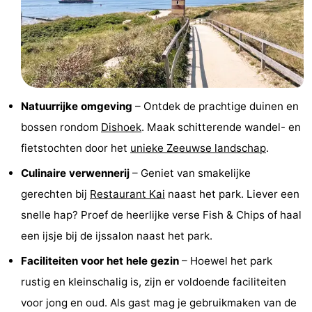
Zwembaden
-
Paardrijden
-
Golfbanen
Eten
Natuurrijke omgeving
– Ontdek de prachtige duinen en
en
Evenementen
bossen rondom
Dishoek
. Maak schitterende wandel- en
drinken
Ringrijden
fietstochten door het
unieke Zeeuwse landschap
.
Culinaire verwennerij
– Geniet van smakelijke
Praktisch
gerechten bij
Restaurant Kai
naast het park. Liever een
Forum
snelle hap? Proef de heerlijke verse Fish & Chips of haal
een ijsje bij de ijssalon naast het park.
Route
Faciliteiten voor het hele gezin
– Hoewel het park
-
rustig en kleinschalig is, zijn er voldoende faciliteiten
voor jong en oud. Als gast mag je gebruikmaken van de
Parkeren
Reisboekenwinkel