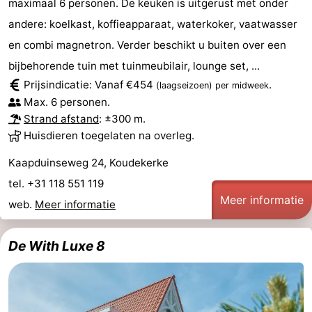
maximaal 6 personen. De keuken is uitgerust met onder
andere: koelkast, koffieapparaat, waterkoker, vaatwasser
en combi magnetron. Verder beschikt u buiten over een
bijbehorende tuin met tuinmeubilair, lounge set, ...
Prijsindicatie: Vanaf €454
.
(laagseizoen)
per midweek
Max. 6 personen.
Strand afstand
: ±300 m.
Huisdieren toegelaten na overleg.
Kaapduinseweg 24, Koudekerke
tel. +31 118 551 119
Meer informatie
web.
Meer informatie
De With Luxe 8