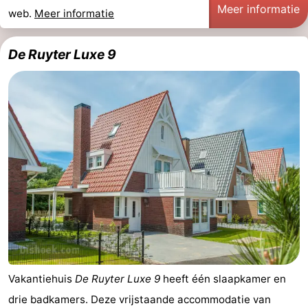
Meer informatie
web.
Meer informatie
Zoutelande
-
De Ruyter Luxe 9
Natuur
-
Walcherse
Vlissingen
-
bos
Middelburg
Zeeuws-
Vlaanderen
-
Nieuwvliet
-
Sluis
-
Cadzand
-
Natuur
Weer
Vakantiehuis
De Ruyter Luxe 9
heeft één slaapkamer en
drie badkamers. Deze vrijstaande accommodatie van
Het
Contact