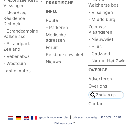
- Noordzee Resort
PRAKTISCHE
Walcherse bos
Vlissingen
INFO.
- Vlissingen
- Noordzee
Résidence
- Middelburg
Route
Dishoek
Zeeuws-
- Parkeren
- Strandcamping
Vlaanderen
Medische
Valkenisse
- Nieuwvliet
adressen
- Strandpark
- Sluis
Forum
Zeeland
- Cadzand
Reisboekenwinkel
- Vebenabos
- Natuur Het Zwin
Nieuws
- Westduin
OVERIGE
Last minutes
Adverteren
Over ons
Contact
gebruiksvoorwaarden
|
privacy
|
copyright © 2005 - 2026
Dishoek.com
™