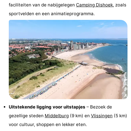
faciliteiten van de nabijgelegen
Camping Dishoek
, zoals
Nieuws
sportvelden en een animatieprogramma.
Medische
adressen
Regio
Zeeland
Schouwen-
Duiveland
-
Renesse
-
Brouwershaven
-
Uitstekende ligging voor uitstapjes
– Bezoek de
Bruinisse
-
gezellige steden
Middelburg
(9 km) en
Vlissingen
(5 km)
voor cultuur, shoppen en lekker eten.
Zierikzee
-