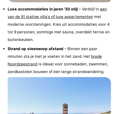
Uitkijkpunten
Attracties
Luxe accommodaties in jaren '30 stijl
– Verblijf in
een
van de 91 statige villa's of luxe appartementen
met
-
moderne voorzieningen. Kies uit accommodaties voor 4
Speeltuinen
-
tot 9 personen, sommige met sauna, overdekt terras en
buitenkeuken.
Binnenspeeltuinen
-
Strand op steenworp afstand
– Binnen een paar
Bowlen
Wellness
minuten sta je met je voeten in het zand. Het
brede
Noordzeestrand
is ideaal voor zonnebaden, zwemmen,
centra
Dorpen
zandkastelen bouwen of een lange strandwandeling.
&
Natuur
Steden
Rondleidingen
Sporten
-