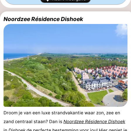
Résidence
(&
Campings
Noordzee Résidence Dishoek
Dishoek
breakfasts)
Hotels
Vakantiehuizen
-
Duinhof
-
Klein
Duinzicht
-
Dishoek
Galgewei
-
Meerpaal
-
Noordzee
-
Droom je van een luxe strandvakantie waar zon, zee en
zand centraal staan? Dan is
Noordzee Résidence Dishoek
Resort
Noordzee
-
in
Dishoek
de perfecte bestemming voor jou! Hier geniet je