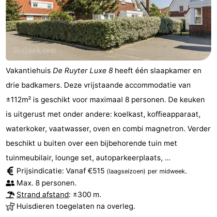
Vakantiehuis
De Ruyter Luxe 8
heeft één slaapkamer en
drie badkamers. Deze vrijstaande accommodatie van
±112m² is geschikt voor maximaal 8 personen. De keuken
is uitgerust met onder andere: koelkast, koffieapparaat,
waterkoker, vaatwasser, oven en combi magnetron. Verder
beschikt u buiten over een bijbehorende tuin met
tuinmeubilair, lounge set, autoparkeerplaats, ...
Prijsindicatie: Vanaf €515
.
(laagseizoen)
per midweek
Max. 8 personen.
Strand afstand
: ±300 m.
Huisdieren toegelaten na overleg.