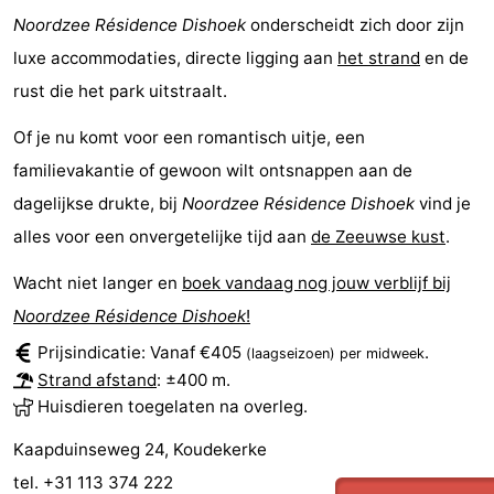
Noordzee Résidence Dishoek
onderscheidt zich door zijn
Natuur
-
luxe accommodaties, directe ligging aan
het strand
en de
Oosterschelde
Burgh
-
rust die het park uitstraalt.
Of je nu komt voor een romantisch uitje, een
Haamstede
Natuur
Walcheren
familievakantie of gewoon wilt ontsnappen aan de
Kop
-
dagelijkse drukte, bij
Noordzee Résidence Dishoek
vind je
alles voor een onvergetelijke tijd aan
de Zeeuwse kust
.
van
Veere
-
Wacht niet langer en
boek vandaag nog jouw verblijf bij
Schouwen
Natuur
-
Noordzee Résidence Dishoek
!
Oranjezon
Oostkapelle
-
Prijsindicatie: Vanaf €405
.
(laagseizoen)
per midweek
Strand afstand
: ±400 m.
Natuur
-
Huisdieren toegelaten na overleg.
de
Domburg
-
Kaapduinseweg 24, Koudekerke
tel. +31 113 374 222
Mantelingen
Westkapelle
-