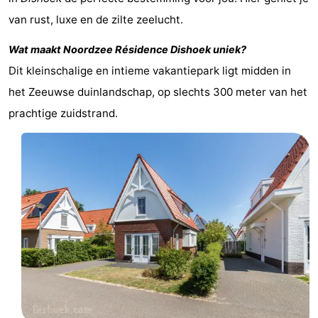
Vlissingen
Résidence
Strandcamping
-
van rust, luxe en de zilte zeelucht.
Wat maakt
Noordzee Résidence Dishoek
uniek?
Dishoek
Valkenisse
Strandpark
-
Dit kleinschalige en intieme vakantiepark ligt midden in
Zeeland
Vebenabos
-
het Zeeuwse duinlandschap, op slechts 300 meter van het
prachtige zuidstrand.
Westduin
Last
minutes
Strand
Zien
&
Bezienswaardigheden
doen
-
Musea
-
Monumenten
-