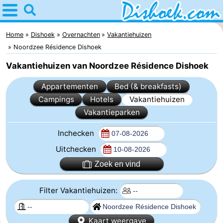
Home
Dishoek
Home
Dishoek
Overnachten
Vakantiehuizen
Noordzee Résidence Dishoek
Tips
Vakantiehuizen van Noordzee Résidence Dishoek
Voor
Appartementen
Bed (& breakfasts)
Campings
Hotels
Vakantiehuizen
kinderen
Overnachten
Vakantieparken
Appartementen
Inchecken
-
Uitchecken
Zoek en vind
Duinhof
-
Klein
Martina
-
Filter Vakantiehuizen:
Dishoek
Noordzee
Bed
Kaart weergave