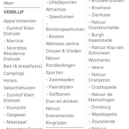
- Brouwershaven
- Uitkijkpunten
Weer
- Bruinisse
Attracties
VERBLIJF
- Zierikzee
- Speeltuinen
Appartementen
- Natuur
-
Oosterschelde
- Duinhof Klein
Binnenspeeltuinen
Dishoek
- Burgh
- Bowlen
Haamstede
- Martina
Wellness centra
- Natuur Kop van
- Noordzee
Dorpen & Steden
Schouwen
Résidence
Natuur
Dishoek
Walcheren
Rondleidingen
Bed (& breakfasts)
- Veere
Sporten
Campings
- Natuur
- Zwembaden
Oranjezon
Hotels
- Paardrijden
- Oostkapelle
Vakantiehuizen
- Golfbanen
- Natuur de
- Duinhof Klein
Mantelingen
Dishoek
Eten en drinken
- Domburg
- Duinzicht
Natuur
- Westkapelle
- Galgewei
Evenementen
- Zoutelande
- Meerpaal
Ringrijden
- Natuur