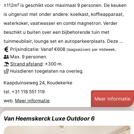
±112m² is geschikt voor maximaal 9 personen. De keuken
Zwin
is uitgerust met onder andere: koelkast, koffieapparaat,
waterkoker, vaatwasser en combi magnetron. Verder
beschikt u buiten over een bijbehorende tuin met
tuinmeubilair, lounge set en autoparkeerplaats. Deze ...
Prijsindicatie: Vanaf €608
.
(laagseizoen)
per midweek
Max. 9 personen.
Strand afstand
: ±300 m.
Huisdieren toegelaten na overleg.
Kaapduinseweg 24, Koudekerke
tel. +31 118 551 119
Meer informatie
web.
Meer informatie
Van Heemskerck Luxe Outdoor 6