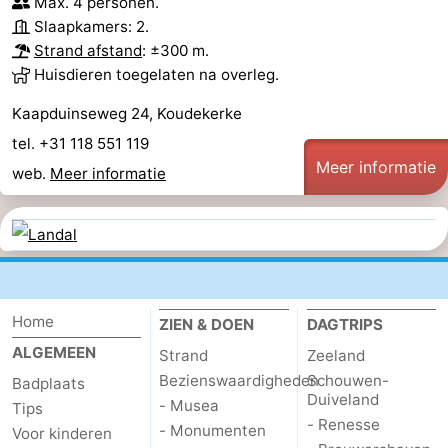
Max. 4 personen.
Slaapkamers: 2.
Strand afstand
: ±300 m.
Huisdieren toegelaten na overleg.
Kaapduinseweg 24, Koudekerke
tel. +31 118 551 119
Meer informatie
web.
Meer informatie
Home
ZIEN & DOEN
DAGTRIPS
ALGEMEEN
Strand
Zeeland
Bezienswaardigheden
Schouwen-
Badplaats
Duiveland
- Musea
Tips
- Renesse
- Monumenten
Voor kinderen