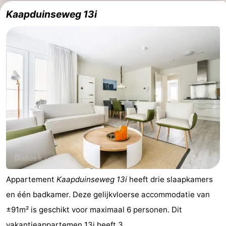
Kaapduinseweg 13i
Zwembaden
-
Paardrijden
-
Golfbanen
Eten
en
Evenementen
drinken
Ringrijden
Praktisch
Forum
Route
Appartement
Kaapduinseweg 13i
heeft drie slaapkamers
en één badkamer. Deze gelijkvloerse accommodatie van
-
±91m² is geschikt voor maximaal 6 personen. Dit
Parkeren
Reisboekenwinkel
vakantieappartemen 13i heeft 3 ...