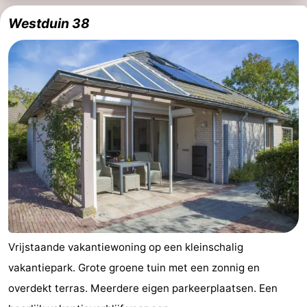
Westduin 38
Zoutelande
-
Natuur
-
Walcherse
Vlissingen
-
bos
Middelburg
Zeeuws-
Vlaanderen
-
Nieuwvliet
-
Sluis
-
Cadzand
-
Vrijstaande vakantiewoning op een kleinschalig
vakantiepark. Grote groene tuin met een zonnig en
Natuur
Weer
overdekt terras. Meerdere eigen parkeerplaatsen. Een
Het
Contact