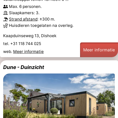
Max. 6 personen.
Nieuws
Slaapkamers: 3.
Strand afstand
: ±300 m.
Medische
Huisdieren toegelaten na overleg.
adressen
Regio
Kaapduinseweg 13, Dishoek
tel. +31 118 744 025
Zeeland
Meer informatie
web.
Meer informatie
Schouwen-
Dune - Duinzicht
Duiveland
-
Renesse
-
Brouwershaven
-
Bruinisse
-
Zierikzee
-