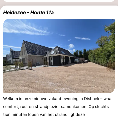
Résidence
(&
Campings
Heidezee - Honte 11a
Dishoek
breakfasts)
Hotels
Vakantiehuizen
-
Duinhof
-
Klein
Duinzicht
-
Dishoek
Galgewei
-
Meerpaal
-
Welkom in onze nieuwe vakantiewoning in Dishoek – waar
Noordzee
-
comfort, rust en strandplezier samenkomen. Op slechts
Resort
Noordzee
-
tien minuten lopen van het strand ligt deze