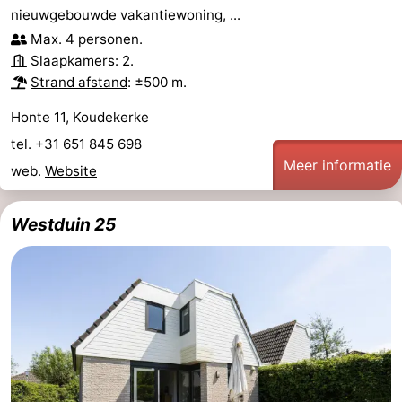
nieuwgebouwde vakantiewoning, ...
Vlissingen
Résidence
Strandcamping
-
Max. 4 personen.
Slaapkamers: 2.
Dishoek
Valkenisse
Strandpark
-
Strand afstand
: ±500 m.
Zeeland
Vebenabos
-
Honte 11, Koudekerke
tel. +31 651 845 698
Westduin
Last
Meer informatie
web.
Website
minutes
Strand
Westduin 25
Zien
&
Bezienswaardigheden
doen
-
Musea
-
Monumenten
-