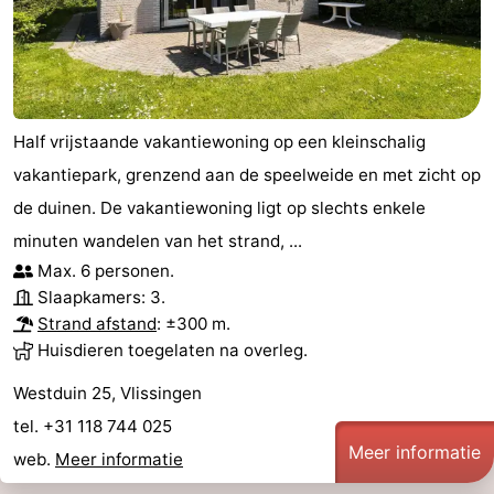
Uitkijkpunten
Attracties
-
Speeltuinen
-
Half vrijstaande vakantiewoning op een kleinschalig
vakantiepark, grenzend aan de speelweide en met zicht op
Binnenspeeltuinen
-
de duinen. De vakantiewoning ligt op slechts enkele
Bowlen
Wellness
minuten wandelen van het strand, ...
Max. 6 personen.
centra
Dorpen
Slaapkamers: 3.
Strand afstand
: ±300 m.
&
Natuur
Huisdieren toegelaten na overleg.
Steden
Rondleidingen
Westduin 25, Vlissingen
tel. +31 118 744 025
Sporten
Meer informatie
web.
Meer informatie
-