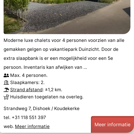
Natuur
-
Oosterschelde
Burgh
-
Haamstede
Natuur
Walcheren
Moderne luxe chalets voor 4 personen voorzien van alle
gemakken gelgen op vakantiepark Duinzicht. Door de
Kop
-
extra slaapbank is er een mogelijkheid voor een 5e
van
Veere
-
persoon. Inventaris kan afwijken van ...
Max. 4 personen.
Schouwen
Natuur
-
Slaapkamers: 2.
Strand afstand
: ±1,2 km.
Oranjezon
Oostkapelle
-
Huisdieren toegelaten na overleg.
Natuur
-
Strandweg 7, Dishoek / Koudekerke
tel. +31 118 551 397
de
Domburg
-
Meer informatie
web.
Meer informatie
Mantelingen
Westkapelle
-