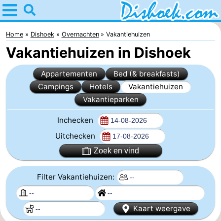
Home
Dishoek
Home
Dishoek
Overnachten
Vakantiehuizen
Vakantiehuizen in Dishoek
Tips
Appartementen
Bed (& breakfasts)
Voor
Campings
Hotels
Vakantiehuizen
Vakantieparken
kinderen
Overnachten
Inchecken
Appartementen
Uitchecken
-
Zoek en vind
Duinhof
-
Filter Vakantiehuizen:
Klein
Martina
-
Kaart weergave
Dishoek
Noordzee
Bed