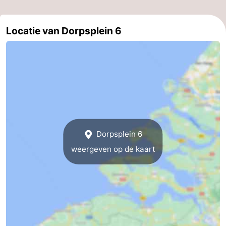
Zoutelande
-
Locatie van Dorpsplein 6
Natuur
-
Walcherse
Vlissingen
-
bos
Middelburg
Zeeuws-
Vlaanderen
-
Nieuwvliet
-
Dorpsplein 6
weergeven op de kaart
Sluis
-
Cadzand
-
Natuur
Weer
Het
Contact