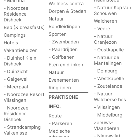
- Martina
Wellness centra
- Natuur Kop van
- Noordzee
Dorpen & Steden
Schouwen
Résidence
Natuur
Dishoek
Walcheren
Rondleidingen
Bed (& breakfasts)
- Veere
Sporten
Campings
- Natuur
- Zwembaden
Oranjezon
Hotels
- Paardrijden
- Oostkapelle
Vakantiehuizen
- Golfbanen
- Natuur de
- Duinhof Klein
Mantelingen
Dishoek
Eten en drinken
- Domburg
- Duinzicht
Natuur
- Westkapelle
- Galgewei
Evenementen
- Zoutelande
- Meerpaal
Ringrijden
- Natuur
- Noordzee Resort
PRAKTISCHE
Walcherse bos
Vlissingen
INFO.
- Vlissingen
- Noordzee
Résidence
- Middelburg
Route
Dishoek
Zeeuws-
- Parkeren
- Strandcamping
Vlaanderen
Medische
Valkenisse
- Nieuwvliet
adressen