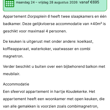
vanaf €695
maandag 24
–
vrijdag 28 augustus 2026
:
Résidence
(&
Campings
Appartement
Dorpsplein 6
heeft twee slaapkamers en één
Dishoek
breakfasts)
Hotels
badkamer. Deze gelijkvloerse accommodatie van ±40m² is
Vakantiehuizen
geschikt voor maximaal 4 personen.
-
De keuken is uitgerust met onder andere: koelkast,
koffieapparaat, waterkoker, vaatwasser en combi
Duinhof
-
magnetron.
Klein
Duinzicht
-
Verder beschikt u buiten over een bijbehorend balkon met
Dishoek
Galgewei
-
meubilair.
Meerpaal
-
Accommodatie
Een sfeervol appartement in hartje
Koudekerke
. Het
Noordzee
-
appartement heeft een woonkamer met open keuken, die
Resort
Noordzee
-
van alle gemakken is voorzien zoals combimagnetron,