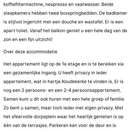
koffiefiltermachine, nespresso en vaatwasser. Beide
Vlissingen
Résidence
Strandcamping
-
slaapkamers hebben twee boxspringbedden. De badkamer
Dishoek
Valkenisse
Strandpark
-
is stijlvol ingericht met een douche en wastafel. Er is een
apart toilet. Vanaf het balkon geniet u een hele dag van de
Zeeland
Vebenabos
-
zon en een fijn uitzicht!
Westduin
Last
Over deze accommodatie
minutes
Strand
Het appartement ligt op de 1e etage en is te bereiken via
een gezamenlijke ingang. U heeft privacy in ieder
Zien
appartement, wat in hartje
Koudekerke
te vinden is. Er is
&
Bezienswaardigheden
nog een 2 persoons- en een 2-4 persoonsappartement.
Samen kunt u dit ook huren met een hele groep of familie.
doen
-
Zo bent u samen, maar toch ieder met eigen privacy. Met
Musea
-
het sfeervolle dorpsplein waar het heerlijk genieten is op
één van de terrasjes. Parkeren kan voor de deur en is
Monumenten
-