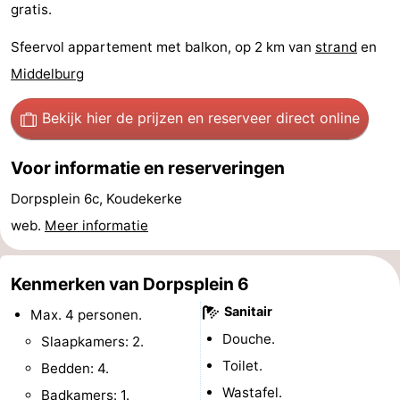
gratis.
Uitkijkpunten
Attracties
Sfeervol appartement met balkon, op 2 km van
strand
en
-
Middelburg
Speeltuinen
-
Bekijk hier de prijzen
en reserveer direct online
Binnenspeeltuinen
-
Voor informatie en reserveringen
Bowlen
Wellness
Dorpsplein 6c, Koudekerke
web.
Meer informatie
centra
Dorpen
&
Natuur
Kenmerken van Dorpsplein 6
Steden
Rondleidingen
Sanitair
Max. 4 personen.
Douche.
Slaapkamers: 2.
Sporten
Toilet.
Bedden: 4.
-
Wastafel.
Badkamers: 1.