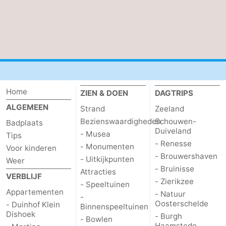
Home
ZIEN & DOEN
DAGTRIPS
ALGEMEEN
Strand
Zeeland
Bezienswaardigheden
Schouwen-
Badplaats
Duiveland
- Musea
Tips
- Renesse
- Monumenten
Voor kinderen
- Brouwershaven
- Uitkijkpunten
Weer
- Bruinisse
Attracties
VERBLIJF
- Zierikzee
- Speeltuinen
Appartementen
- Natuur
-
Oosterschelde
- Duinhof Klein
Binnenspeeltuinen
Dishoek
- Burgh
- Bowlen
Haamstede