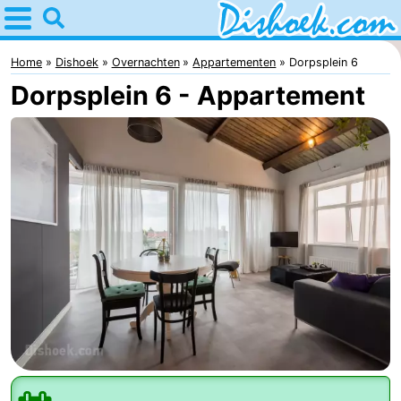
Home
Dishoek
Home
Dishoek
Overnachten
Appartementen
Dorpsplein 6
Dorpsplein 6 - Appartement
Tips
Voor
kinderen
Overnachten
Appartementen
-
Duinhof
-
Klein
Martina
-
Dishoek
Noordzee
Bed