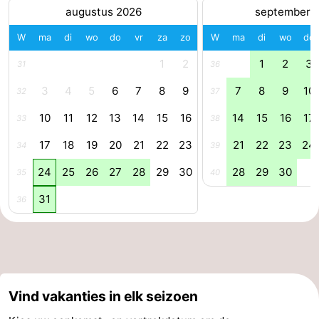
augustus 2026
september 
Nieuws
W
ma
di
wo
do
vr
za
zo
W
ma
di
wo
do
Medische
1
2
1
2
3
31
36
adressen
Regio
3
4
5
6
7
8
9
7
8
9
10
32
37
10
11
12
13
14
15
16
14
15
16
17
Zeeland
33
38
17
18
19
20
21
22
23
21
22
23
24
34
39
Schouwen-
24
25
26
27
28
29
30
28
29
30
35
40
Duiveland
-
31
36
Renesse
-
Brouwershaven
-
Bruinisse
-
Vind vakanties in elk seizoen
Zierikzee
-