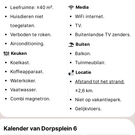
Leefruimte: ±40 m².
Media
Zwembaden
-
Huisdieren niet
WiFi internet.
Paardrijden
-
toegelaten.
TV.
Verboden te roken.
Buitenlandse TV zenders.
Golfbanen
Eten
Airconditioning.
Buiten
en
Evenementen
Keuken
Balkon.
Koelkast.
Tuinmeubilair.
drinken
Ringrijden
Koffieapparaat.
Locatie
Praktisch
Waterkoker.
Afstand tot het strand:
Vaatwasser.
Forum
±2,6 km.
Combi magnetron.
Niet op vakantiepark.
Route
Gelijkvloers.
-
Kalender van Dorpsplein 6
Parkeren
Reisboekenwinkel