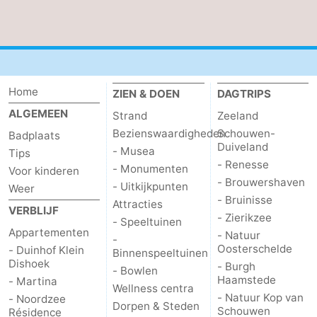
Home
ZIEN & DOEN
DAGTRIPS
ALGEMEEN
Strand
Zeeland
Bezienswaardigheden
Schouwen-
Badplaats
Duiveland
- Musea
Tips
- Renesse
- Monumenten
Voor kinderen
- Brouwershaven
- Uitkijkpunten
Weer
- Bruinisse
Attracties
VERBLIJF
- Zierikzee
- Speeltuinen
Appartementen
- Natuur
-
Oosterschelde
- Duinhof Klein
Binnenspeeltuinen
Dishoek
- Burgh
- Bowlen
Haamstede
- Martina
Wellness centra
- Natuur Kop van
- Noordzee
Dorpen & Steden
Schouwen
Résidence