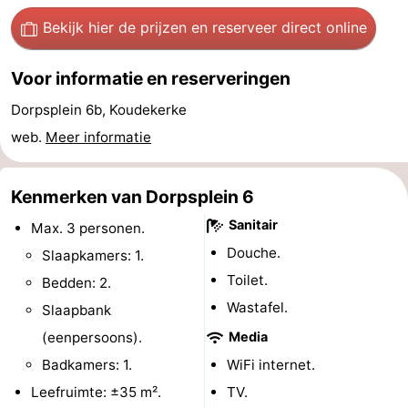
Uitkijkpunten
Attracties
Bekijk hier de prijzen
en reserveer direct online
-
Voor informatie en reserveringen
Speeltuinen
-
Dorpsplein 6b, Koudekerke
web.
Meer informatie
Binnenspeeltuinen
-
Bowlen
Wellness
Kenmerken van Dorpsplein 6
Sanitair
Max. 3 personen.
centra
Dorpen
Douche.
Slaapkamers: 1.
&
Natuur
Toilet.
Bedden: 2.
Wastafel.
Slaapbank
Steden
Rondleidingen
(eenpersoons).
Media
Sporten
Badkamers: 1.
WiFi internet.
Leefruimte: ±35 m².
TV.
-