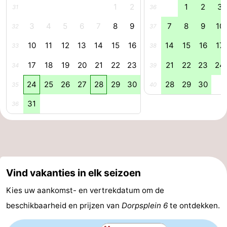
1
2
1
2
3
31
36
Nieuws
3
4
5
6
7
8
9
7
8
9
10
32
37
Medische
10
11
12
13
14
15
16
14
15
16
17
33
38
adressen
Regio
17
18
19
20
21
22
23
21
22
23
24
34
39
24
25
26
27
28
29
30
28
29
30
Zeeland
35
40
31
36
Schouwen-
Duiveland
-
Renesse
-
Vind vakanties in elk seizoen
Brouwershaven
-
Kies uw aankomst- en vertrekdatum om de
Bruinisse
-
beschikbaarheid en prijzen van
Dorpsplein 6
te ontdekken.
Zierikzee
-