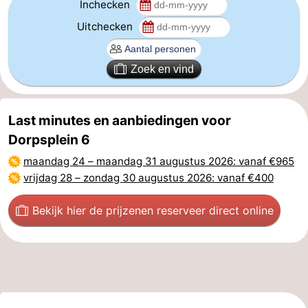
Inchecken
Natuur
-
Uitchecken
Oosterschelde
Burgh
-
Zoek en vind
Haamstede
Natuur
Walcheren
Kop
-
Last minutes en aanbiedingen voor
Dorpsplein 6
van
Veere
-
maandag 24
–
maandag 31 augustus 2026
: vanaf €965
vrijdag 28
–
zondag 30 augustus 2026
: vanaf €400
Schouwen
Natuur
-
Oranjezon
Oostkapelle
-
Bekijk hier de prijzen
en reserveer direct online
Natuur
-
de
Domburg
-
Mantelingen
Westkapelle
-