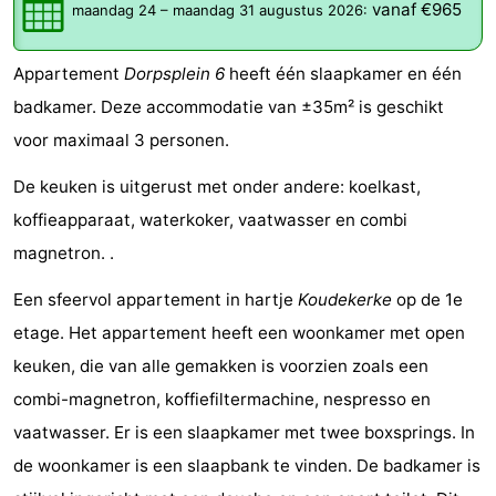
vanaf €965
maandag 24
–
maandag 31 augustus 2026
:
Résidence
(&
Campings
Appartement
Dorpsplein 6
heeft één slaapkamer en één
Dishoek
breakfasts)
Hotels
badkamer. Deze accommodatie van ±35m² is geschikt
Vakantiehuizen
voor maximaal 3 personen.
-
De keuken is uitgerust met onder andere: koelkast,
koffieapparaat, waterkoker, vaatwasser en combi
Duinhof
-
magnetron. .
Klein
Duinzicht
-
Een sfeervol appartement in hartje
Koudekerke
op de 1e
Dishoek
Galgewei
-
etage. Het appartement heeft een woonkamer met open
keuken, die van alle gemakken is voorzien zoals een
Meerpaal
-
combi-magnetron, koffiefiltermachine, nespresso en
Noordzee
-
vaatwasser. Er is een slaapkamer met twee boxsprings. In
de woonkamer is een slaapbank te vinden. De badkamer is
Resort
Noordzee
-