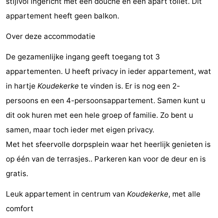
stijlvol ingericht met een douche en een apart toilet. Dit
Vlissingen
Résidence
Strandcamping
-
appartement heeft geen balkon.
Dishoek
Valkenisse
Strandpark
-
Over deze accommodatie
De gezamenlijke ingang geeft toegang tot 3
Zeeland
Vebenabos
-
appartementen. U heeft privacy in ieder appartement, wat
Westduin
Last
in hartje
Koudekerke
te vinden is. Er is nog een 2-
persoons en een 4-persoonsappartement. Samen kunt u
minutes
Strand
dit ook huren met een hele groep of familie. Zo bent u
Zien
samen, maar toch ieder met eigen privacy.
Met het sfeervolle dorpsplein waar het heerlijk genieten is
&
Bezienswaardigheden
op één van de terrasjes.. Parkeren kan voor de deur en is
doen
-
gratis.
Musea
-
Leuk appartement in centrum van
Koudekerke
, met alle
comfort
Monumenten
-