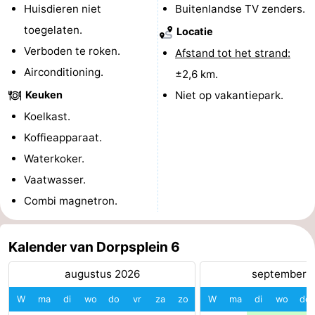
Huisdieren niet
Buitenlandse TV zenders.
Zwembaden
-
toegelaten.
Locatie
Verboden te roken.
Paardrijden
-
Afstand tot het strand:
Airconditioning.
±2,6 km.
Golfbanen
Eten
Keuken
Niet op vakantiepark.
Koelkast.
en
Evenementen
Koffieapparaat.
drinken
Ringrijden
Waterkoker.
Vaatwasser.
Praktisch
Combi magnetron.
Forum
Route
Kalender van Dorpsplein 6
augustus 2026
september 
-
W
ma
di
wo
do
vr
za
zo
W
ma
di
wo
do
Parkeren
Reisboekenwinkel