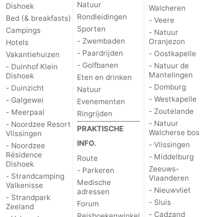
Natuur
Dishoek
Walcheren
Rondleidingen
Bed (& breakfasts)
- Veere
Sporten
Campings
- Natuur
- Zwembaden
Oranjezon
Hotels
- Paardrijden
- Oostkapelle
Vakantiehuizen
- Golfbanen
- Natuur de
- Duinhof Klein
Mantelingen
Dishoek
Eten en drinken
- Domburg
- Duinzicht
Natuur
- Westkapelle
- Galgewei
Evenementen
- Zoutelande
- Meerpaal
Ringrijden
- Natuur
- Noordzee Resort
PRAKTISCHE
Walcherse bos
Vlissingen
INFO.
- Vlissingen
- Noordzee
Résidence
- Middelburg
Route
Dishoek
Zeeuws-
- Parkeren
- Strandcamping
Vlaanderen
Medische
Valkenisse
- Nieuwvliet
adressen
- Strandpark
- Sluis
Forum
Zeeland
- Cadzand
Reisboekenwinkel