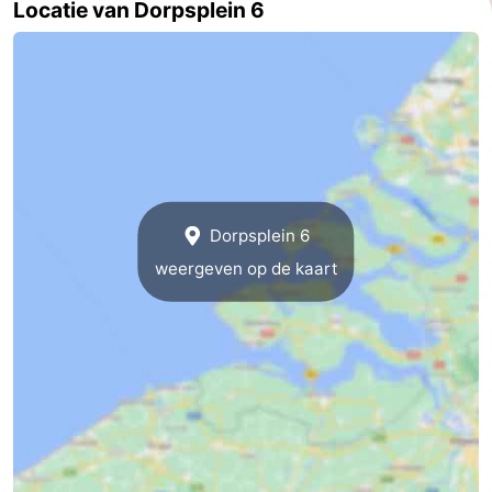
Locatie van Dorpsplein 6
Zoutelande
-
Natuur
-
Walcherse
Vlissingen
-
bos
Middelburg
Zeeuws-
Dorpsplein 6
Vlaanderen
-
weergeven op de kaart
Nieuwvliet
-
Sluis
-
Cadzand
-
Natuur
Weer
Het
Contact