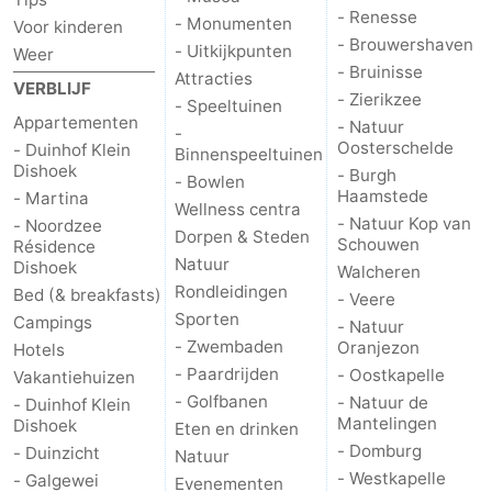
- Renesse
- Monumenten
Voor kinderen
- Brouwershaven
- Uitkijkpunten
Weer
- Bruinisse
Attracties
VERBLIJF
- Zierikzee
- Speeltuinen
Appartementen
- Natuur
-
Oosterschelde
- Duinhof Klein
Binnenspeeltuinen
Dishoek
- Burgh
- Bowlen
Haamstede
- Martina
Wellness centra
- Natuur Kop van
- Noordzee
Dorpen & Steden
Schouwen
Résidence
Natuur
Dishoek
Walcheren
Rondleidingen
Bed (& breakfasts)
- Veere
Sporten
Campings
- Natuur
- Zwembaden
Oranjezon
Hotels
- Paardrijden
- Oostkapelle
Vakantiehuizen
- Golfbanen
- Natuur de
- Duinhof Klein
Mantelingen
Dishoek
Eten en drinken
- Domburg
- Duinzicht
Natuur
- Westkapelle
- Galgewei
Evenementen