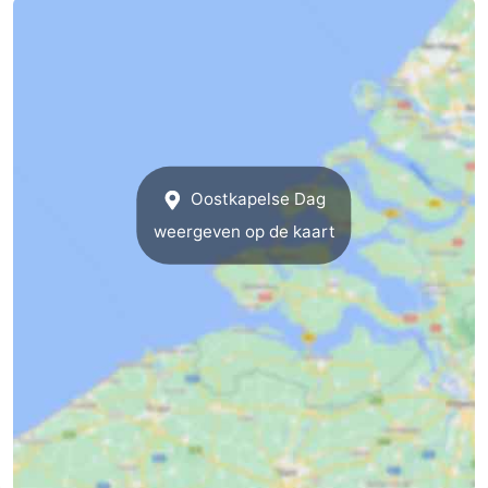
Nieuws
Medische
adressen
Regio
Zeeland
Oostkapelse Dag
weergeven op de kaart
Schouwen-
Duiveland
-
Renesse
-
Brouwershaven
-
Bruinisse
-
Zierikzee
-