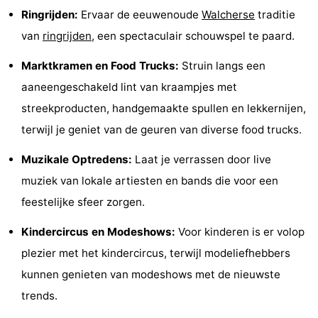
Ringrijden:
Ervaar de eeuwenoude
Walcherse
traditie
Vlissingen
Résidence
Strandcamping
-
van
ringrijden
, een spectaculair schouwspel te paard.
Dishoek
Valkenisse
Strandpark
-
Marktkramen en Food Trucks:
Struin langs een
Zeeland
Vebenabos
-
aaneengeschakeld lint van kraampjes met
streekproducten, handgemaakte spullen en lekkernijen,
Westduin
Last
terwijl je geniet van de geuren van diverse food trucks.
minutes
Strand
Muzikale Optredens:
Laat je verrassen door live
Zien
muziek van lokale artiesten en bands die voor een
feestelijke sfeer zorgen.
&
Bezienswaardigheden
Kindercircus en Modeshows:
Voor kinderen is er volop
doen
-
plezier met het kindercircus, terwijl modeliefhebbers
Musea
-
kunnen genieten van modeshows met de nieuwste
trends.
Monumenten
-