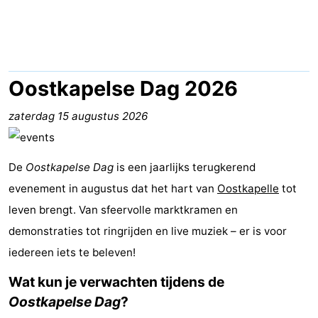
Résidence
(&
Campings
Dishoek
breakfasts)
Hotels
Vakantiehuizen
Oostkapelse Dag 2026
-
zaterdag 15 augustus 2026
Duinhof
-
De
Oostkapelse Dag
is een jaarlijks terugkerend
Klein
Duinzicht
-
evenement in augustus dat het hart van
Oostkapelle
tot
Dishoek
Galgewei
-
leven brengt. Van sfeervolle marktkramen en
demonstraties tot ringrijden en live muziek – er is voor
Meerpaal
-
iedereen iets te beleven!
Noordzee
-
Wat kun je verwachten tijdens de
Oostkapelse Dag
?
Resort
Noordzee
-