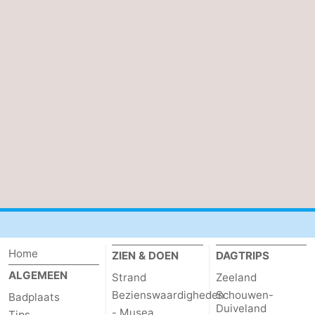
Zwin
Home
ZIEN & DOEN
DAGTRIPS
ALGEMEEN
Strand
Zeeland
Bezienswaardigheden
Schouwen-
Badplaats
Duiveland
- Musea
Tips