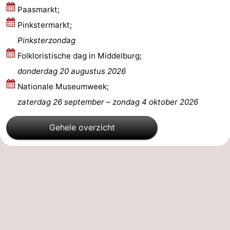
Paasmarkt;
Zoutelande
-
Pinkstermarkt;
Pinksterzondag
Natuur
-
Folkloristische dag in Middelburg;
Walcherse
Vlissingen
-
donderdag 20 augustus 2026
Nationale Museumweek;
bos
Middelburg
Zeeuws-
zaterdag 26 september
–
zondag 4 oktober 2026
Vlaanderen
-
Gehele overzicht
Nieuwvliet
-
Sluis
-
Cadzand
-
Natuur
Weer
Het
Contact