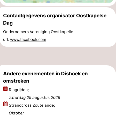
Natuur
-
Contactgegevens organisator Oostkapelse
Oosterschelde
Burgh
-
Dag
Ondernemers Vereniging Oostkapelle
Haamstede
Natuur
Walcheren
url:
www.facebook.com
Kop
-
van
Veere
-
Schouwen
Natuur
-
Andere evenementen in Dishoek en
Oranjezon
Oostkapelle
-
omstreken
Ringrijden;
Natuur
-
zaterdag 29 augustus 2026
de
Domburg
-
Strandcross Zoutelande;
Oktober
Mantelingen
Westkapelle
-