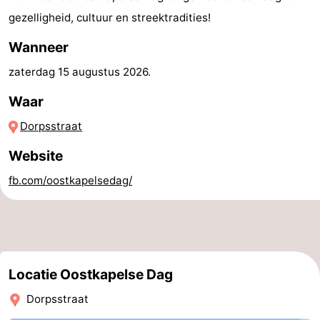
gezelligheid, cultuur en streektradities!
Zwembaden
-
Wanneer
Paardrijden
-
zaterdag 15 augustus 2026
.
Golfbanen
Eten
Waar
en
Evenementen
Dorpsstraat
drinken
Ringrijden
Website
fb.com/oostkapelsedag/
Praktisch
Forum
Route
Locatie Oostkapelse Dag
-
Dorpsstraat
Parkeren
Reisboekenwinkel