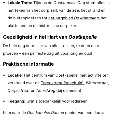
Lokale Trots:
Tijdens de
Oostkapelse Dag
staat alles in
Uitkijkpunten
Attracties
het teken van het dorp zelf: van de zee,
het strand
en
de buitenplaatsen tot
natuurgebied
De Manteling
, het
-
platteland en de historische dorpskern.
Speeltuinen
-
Gezelligheid in het Hart van
Oostkapelle
Binnenspeeltuinen
-
De hele dag door is er van alles te zien, te doen en te
Bowlen
Wellness
proeven – een perfecte dag uit voor jong en oud!
Praktische informatie
centra
Dorpen
Locatie:
Het centrum van
Oostkapelle
, met activiteiten
&
Natuur
verspreid over de
Torenstraat
(speeltuin)
,
Waterstraat
,
Steden
Rondleidingen
Dorpsstraat
en
Noordweg
(bij de molen)
.
Sporten
Toegang:
Gratis toegankelijk voor iedereen.
-
Kom naar de
Oostkapelse Dag
en geniet van een dag vol