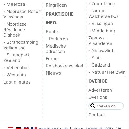
- Zoutelande
- Meerpaal
Ringrijden
- Natuur
- Noordzee Resort
PRAKTISCHE
Walcherse bos
Vlissingen
INFO.
- Vlissingen
- Noordzee
Résidence
- Middelburg
Route
Dishoek
Zeeuws-
- Parkeren
- Strandcamping
Vlaanderen
Medische
Valkenisse
- Nieuwvliet
adressen
- Strandpark
- Sluis
Forum
Zeeland
- Cadzand
Reisboekenwinkel
- Vebenabos
- Natuur Het Zwin
Nieuws
- Westduin
OVERIGE
Last minutes
Adverteren
Over ons
Contact
gebruiksvoorwaarden
|
privacy
|
copyright © 2005 - 2026