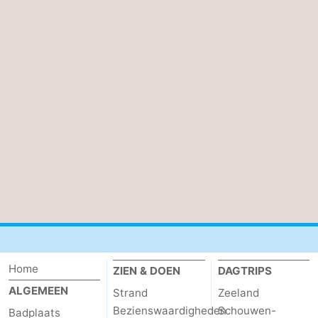
Zwin
Home
ZIEN & DOEN
DAGTRIPS
ALGEMEEN
Strand
Zeeland
Bezienswaardigheden
Schouwen-
Badplaats