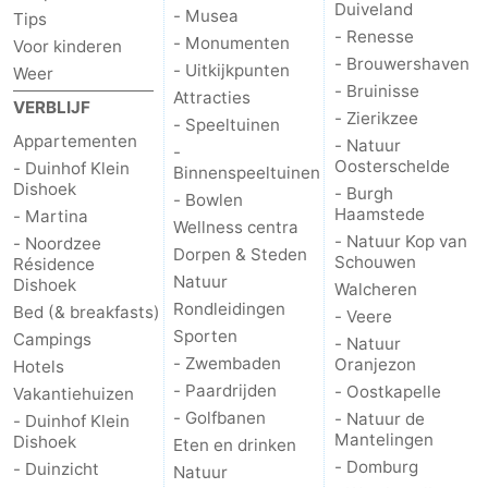
Duiveland
- Musea
Tips
- Renesse
- Monumenten
Voor kinderen
- Brouwershaven
- Uitkijkpunten
Weer
- Bruinisse
Attracties
VERBLIJF
- Zierikzee
- Speeltuinen
Appartementen
- Natuur
-
Oosterschelde
- Duinhof Klein
Binnenspeeltuinen
Dishoek
- Burgh
- Bowlen
Haamstede
- Martina
Wellness centra
- Natuur Kop van
- Noordzee
Dorpen & Steden
Schouwen
Résidence
Natuur
Dishoek
Walcheren
Rondleidingen
Bed (& breakfasts)
- Veere
Sporten
Campings
- Natuur
- Zwembaden
Oranjezon
Hotels
- Paardrijden
- Oostkapelle
Vakantiehuizen
- Golfbanen
- Natuur de
- Duinhof Klein
Mantelingen
Dishoek
Eten en drinken
- Domburg
- Duinzicht
Natuur