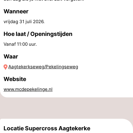
Zwembaden
-
Wanneer
vrijdag 31 juli 2026
.
Paardrijden
-
Hoe laat / Openingstijden
Golfbanen
Eten
Vanaf 11:00 uur.
en
Evenementen
Waar
drinken
Ringrijden
Aagtekerkseweg/Pekelingseweg
Praktisch
Website
www.mcdepekelinge.nl
Forum
Route
-
Locatie Supercross Aagtekerke
Parkeren
Reisboekenwinkel