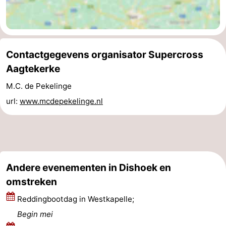
Natuur
-
Oosterschelde
Burgh
-
Contactgegevens organisator Supercross
Haamstede
Natuur
Walcheren
Aagtekerke
Kop
-
M.C. de Pekelinge
url:
www.mcdepekelinge.nl
van
Veere
-
Schouwen
Natuur
-
Oranjezon
Oostkapelle
-
Andere evenementen in Dishoek en
Natuur
-
omstreken
Reddingbootdag in Westkapelle;
de
Domburg
-
Begin mei
Mantelingen
Westkapelle
-