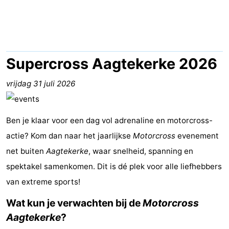
Résidence
(&
Campings
Dishoek
breakfasts)
Hotels
Vakantiehuizen
Supercross Aagtekerke 2026
-
vrijdag 31 juli 2026
Duinhof
-
Ben je klaar voor een dag vol adrenaline en motorcross-
Klein
Duinzicht
-
actie? Kom dan naar het jaarlijkse
Motorcross
evenement
Dishoek
Galgewei
-
net buiten
Aagtekerke
, waar snelheid, spanning en
spektakel samenkomen. Dit is dé plek voor alle liefhebbers
Meerpaal
-
van extreme sports!
Noordzee
-
Wat kun je verwachten bij de
Motorcross
Aagtekerke
?
Resort
Noordzee
-