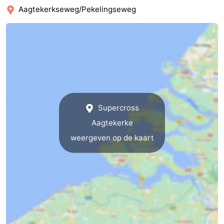
Aagtekerkseweg/Pekelingseweg
Nieuws
Medische
adressen
Regio
Zeeland
Schouwen-
Supercross
Aagtekerke
Duiveland
-
weergeven op de kaart
Renesse
-
Brouwershaven
-
Bruinisse
-
Zierikzee
-