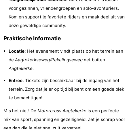
Uitkijkpunten
Attracties
voor gezinnen, vriendengroepen en solo-avonturiers.
Kom en support je favoriete rijders en maak deel uit van
-
deze geweldige community.
Speeltuinen
-
Praktische Informatie
Binnenspeeltuinen
-
Locatie:
Het evenement vindt plaats op het terrein aan
de
Aagtekerkseweg/Pekelingseweg
net buiten
Bowlen
Wellness
Aagtekerke
.
centra
Dorpen
Entree:
Tickets zijn beschikbaar bij de ingang van het
&
Natuur
terrein. Zorg dat je er op tijd bij bent om een goede plek
te bemachtigen!
Steden
Rondleidingen
Mis het niet! De
Motorcross Aagtekerke
is een perfecte
Sporten
mix van sport, spanning en gezelligheid. Zet je schrap voor
-
een dag die je niet snel zult vergeten!