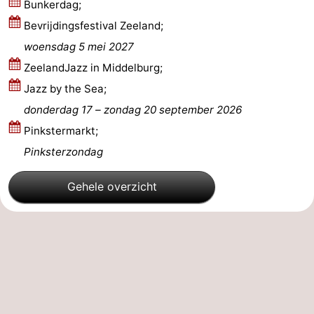
Bunkerdag;
Bevrijdingsfestival Zeeland;
Zoutelande
-
woensdag 5 mei 2027
Natuur
-
ZeelandJazz in Middelburg;
Jazz by the Sea;
Walcherse
Vlissingen
-
donderdag 17
–
zondag 20 september 2026
bos
Middelburg
Zeeuws-
Pinkstermarkt;
Pinksterzondag
Vlaanderen
-
Nieuwvliet
-
Gehele overzicht
Sluis
-
Cadzand
-
Natuur
Weer
Het
Contact