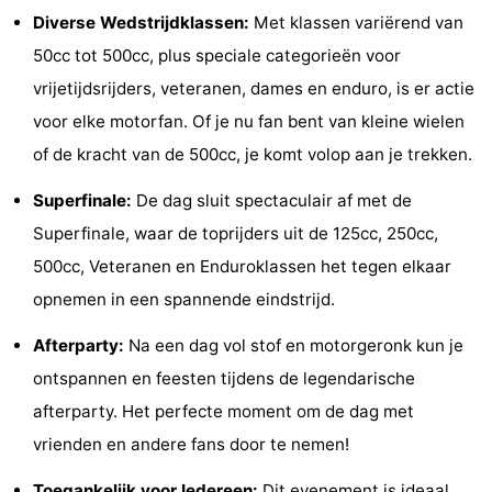
Diverse Wedstrijdklassen:
Met klassen variërend van
Vlissingen
Résidence
Strandcamping
-
50cc tot 500cc, plus speciale categorieën voor
Dishoek
Valkenisse
Strandpark
-
vrijetijdsrijders, veteranen, dames en enduro, is er actie
voor elke motorfan. Of je nu fan bent van kleine wielen
Zeeland
Vebenabos
-
of de kracht van de 500cc, je komt volop aan je trekken.
Westduin
Last
Superfinale:
De dag sluit spectaculair af met de
minutes
Strand
Superfinale, waar de toprijders uit de 125cc, 250cc,
500cc, Veteranen en Enduroklassen het tegen elkaar
Zien
opnemen in een spannende eindstrijd.
&
Bezienswaardigheden
Afterparty:
Na een dag vol stof en motorgeronk kun je
doen
-
ontspannen en feesten tijdens de legendarische
afterparty. Het perfecte moment om de dag met
Musea
-
vrienden en andere fans door te nemen!
Monumenten
-
Toegankelijk voor Iedereen:
Dit evenement is ideaal