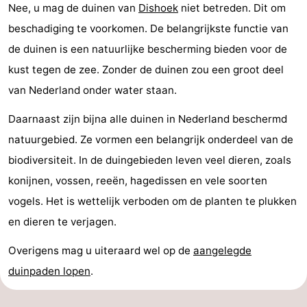
Nee, u mag de duinen van
Dishoek
niet betreden. Dit om
Natuur
-
beschadiging te voorkomen. De belangrijkste functie van
de duinen is een natuurlijke bescherming bieden voor de
Oosterschelde
Burgh
-
kust tegen de zee. Zonder de duinen zou een groot deel
Haamstede
Natuur
Walcheren
van Nederland onder water staan.
Kop
-
Daarnaast zijn bijna alle duinen in Nederland beschermd
natuurgebied. Ze vormen een belangrijk onderdeel van de
van
Veere
-
biodiversiteit. In de duingebieden leven veel dieren, zoals
Schouwen
Natuur
-
konijnen, vossen, reeën, hagedissen en vele soorten
vogels. Het is wettelijk verboden om de planten te plukken
Oranjezon
Oostkapelle
-
en dieren te verjagen.
Natuur
-
Overigens mag u uiteraard wel op de
aangelegde
de
Domburg
-
duinpaden lopen
.
Mantelingen
Westkapelle
-