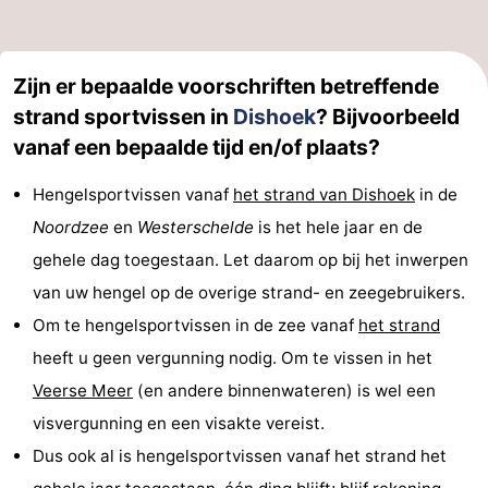
Zoutelande
-
Zijn er bepaalde voorschriften betreffende
Natuur
-
strand sportvissen in
Dishoek
? Bijvoorbeeld
Walcherse
Vlissingen
-
vanaf een bepaalde tijd en/of plaats?
bos
Middelburg
Zeeuws-
Hengelsportvissen vanaf
het strand van Dishoek
in de
Noordzee
en
Westerschelde
is het hele jaar en de
Vlaanderen
-
gehele dag toegestaan. Let daarom op bij het inwerpen
Nieuwvliet
-
van uw hengel op de overige strand- en zeegebruikers.
Om te hengelsportvissen in de zee vanaf
het strand
Sluis
-
heeft u geen vergunning nodig. Om te vissen in het
Cadzand
-
Veerse Meer
(en andere binnenwateren) is wel een
visvergunning en een visakte vereist.
Natuur
Weer
Dus ook al is hengelsportvissen vanaf het strand het
Het
Contact