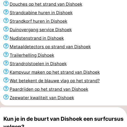
Douches op het strand van Dishoek
Vlissingen
Résidence
Strandcamping
-
Strandcabine huren in Dishoek
Dishoek
Valkenisse
Strandpark
-
Strandkorf huren in Dishoek
Duinovergang service Dishoek
Zeeland
Vebenabos
-
Nudistenstrand in Dishoek
Westduin
Last
Metaaldetectors op strand van Dishoek
Trailerhelling Dishoek
minutes
Strand
Strandrolstoelen in Dishoek
Zien
Kampvuur maken op het strand van Dishoek
Wat betekent de blauwe vlag op het strand?
&
Bezienswaardigheden
Paardrijden op het strand van Dishoek
doen
-
Zeewater kwaliteit van Dishoek
Musea
-
Kun je in de buurt van Dishoek een surfcursus
Monumenten
-
volgen?