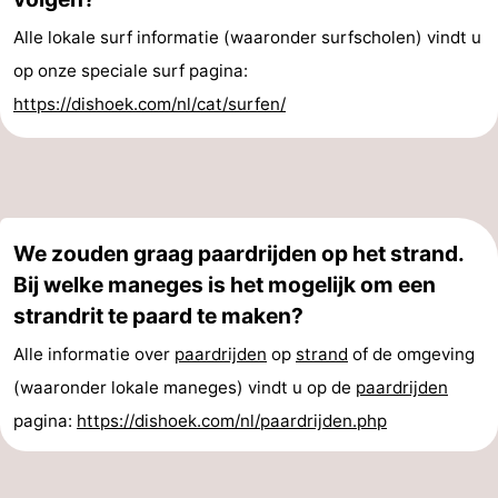
Uitkijkpunten
Attracties
Alle lokale surf informatie (waaronder surfscholen) vindt u
op onze speciale surf pagina:
-
https://dishoek.com/nl/cat/surfen/
Speeltuinen
-
Binnenspeeltuinen
-
Bowlen
Wellness
We zouden graag paardrijden op het strand.
centra
Dorpen
Bij welke maneges is het mogelijk om een
strandrit te paard te maken?
&
Natuur
Alle informatie over
paardrijden
op
strand
of de omgeving
Steden
Rondleidingen
(waaronder lokale maneges) vindt u op de
paardrijden
pagina:
https://dishoek.com/nl/paardrijden.php
Sporten
-