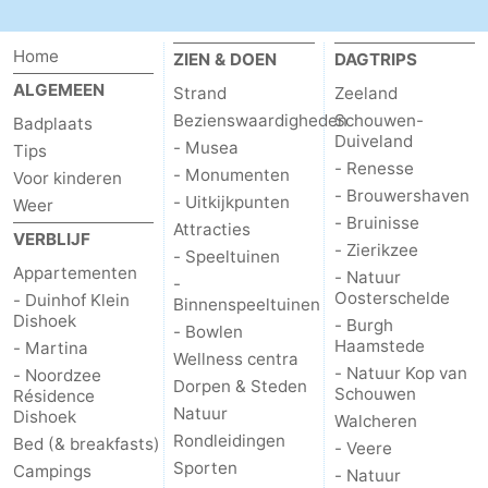
Home
ZIEN & DOEN
DAGTRIPS
ALGEMEEN
Strand
Zeeland
Bezienswaardigheden
Schouwen-
Badplaats
Duiveland
- Musea
Tips
- Renesse
- Monumenten
Voor kinderen
- Brouwershaven
- Uitkijkpunten
Weer
- Bruinisse
Attracties
VERBLIJF
- Zierikzee
- Speeltuinen
Appartementen
- Natuur
-
Oosterschelde
- Duinhof Klein
Binnenspeeltuinen
Dishoek
- Burgh
- Bowlen
Haamstede
- Martina
Wellness centra
- Natuur Kop van
- Noordzee
Dorpen & Steden
Schouwen
Résidence
Natuur
Dishoek
Walcheren
Rondleidingen
Bed (& breakfasts)
- Veere
Sporten
Campings
- Natuur