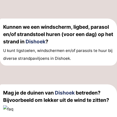
Nieuws
Medische
Kunnen we een windscherm, ligbed, parasol
adressen
Regio
en/of strandstoel huren (voor een dag) op het
strand in
Dishoek
?
Zeeland
U kunt ligstoelen, windschermen en/of parasols te huur bij
Schouwen-
diverse strandpaviljoens in Dishoek.
Duiveland
-
Renesse
-
Brouwershaven
-
Mag je de duinen van
Dishoek
betreden?
Bijvoorbeeld om lekker uit de wind te zitten?
Bruinisse
-
Zierikzee
-