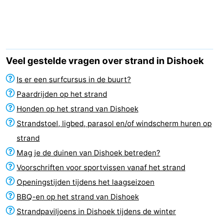
Résidence
(&
Campings
Dishoek
breakfasts)
Hotels
Vakantiehuizen
Veel gestelde vragen over strand in Dishoek
-
Is er een surfcursus in de buurt?
Paardrijden op het strand
Duinhof
-
Honden op het strand van Dishoek
Klein
Duinzicht
-
Strandstoel, ligbed, parasol en/of windscherm huren op
strand
Dishoek
Galgewei
-
Mag je de duinen van Dishoek betreden?
Meerpaal
-
Voorschriften voor sportvissen vanaf het strand
Openingstijden tijdens het laagseizoen
Noordzee
-
BBQ-en op het strand van Dishoek
Resort
Noordzee
-
Strandpaviljoens in Dishoek tijdens de winter