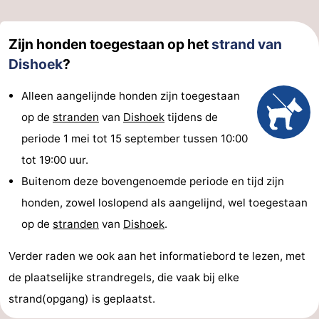
Zwembaden
-
Zijn honden toegestaan op het
strand van
Paardrijden
-
Dishoek
?
Golfbanen
Eten
Alleen aangelijnde honden zijn toegestaan
op de
stranden
van
Dishoek
tijdens de
en
Evenementen
periode 1 mei tot 15 september tussen 10:00
drinken
Ringrijden
tot 19:00 uur.
Buitenom deze bovengenoemde periode en tijd zijn
Praktisch
honden, zowel loslopend als aangelijnd, wel toegestaan
Forum
op de
stranden
van
Dishoek
.
Route
Verder raden we ook aan het informatiebord te lezen, met
de plaatselijke strandregels, die vaak bij elke
-
strand(opgang) is geplaatst.
Parkeren
Reisboekenwinkel