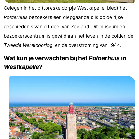
Résidence
(&
Campings
Gelegen in het pittoreske dorpje
Westkapelle
, biedt het
Polderhuis
bezoekers een diepgaande blik op de rijke
Dishoek
breakfasts)
Hotels
geschiedenis van dit deel van
Zeeland
. Dit museum en
Vakantiehuizen
bezoekerscentrum is gewijd aan het leven in de polder, de
Tweede Wereldoorlog
, en de overstroming van 1944.
-
Wat kun je verwachten bij het
Polderhuis
in
Duinhof
-
Westkapelle
?
Klein
Duinzicht
-
Dishoek
Galgewei
-
Meerpaal
-
Noordzee
-
Resort
Noordzee
-