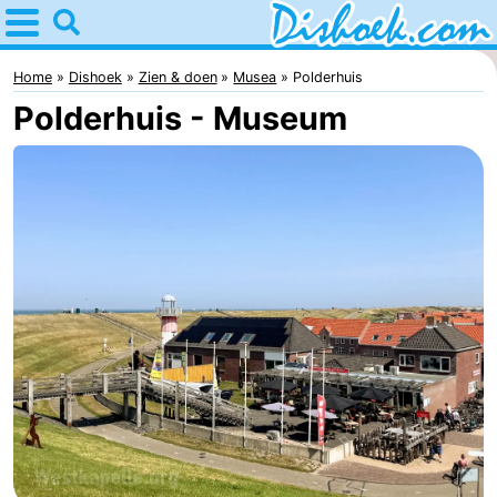
Home
Dishoek
Home
Dishoek
Zien & doen
Musea
Polderhuis
Polderhuis - Museum
Tips
Voor
kinderen
Overnachten
Appartementen
-
Duinhof
-
Klein
Martina
-
Dishoek
Noordzee
Bed