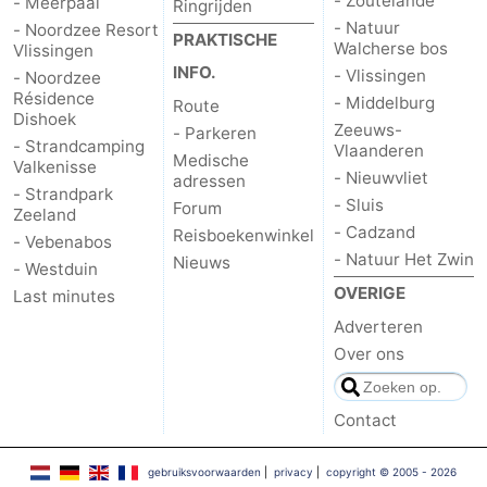
- Zoutelande
- Meerpaal
Ringrijden
- Natuur
- Noordzee Resort
PRAKTISCHE
Walcherse bos
Vlissingen
INFO.
- Vlissingen
- Noordzee
Résidence
- Middelburg
Route
Dishoek
Zeeuws-
- Parkeren
- Strandcamping
Vlaanderen
Medische
Valkenisse
- Nieuwvliet
adressen
- Strandpark
- Sluis
Forum
Zeeland
- Cadzand
Reisboekenwinkel
- Vebenabos
- Natuur Het Zwin
Nieuws
- Westduin
OVERIGE
Last minutes
Adverteren
Over ons
Contact
gebruiksvoorwaarden
|
privacy
|
copyright © 2005 - 2026