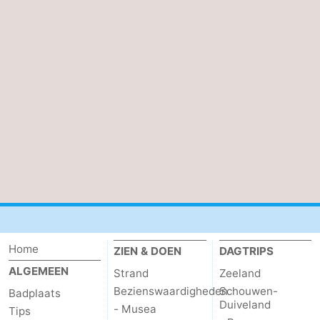
Zwin
Home
ZIEN & DOEN
DAGTRIPS
ALGEMEEN
Strand
Zeeland
Bezienswaardigheden
Schouwen-
Badplaats
Duiveland
- Musea
Tips