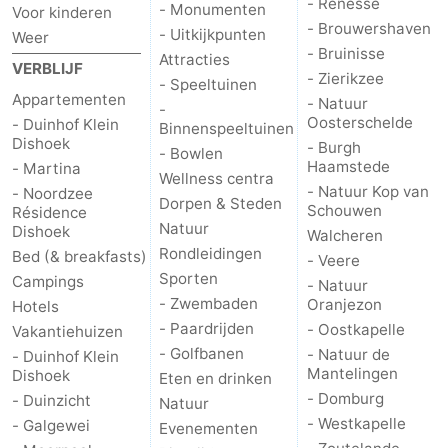
- Renesse
- Monumenten
Voor kinderen
- Brouwershaven
- Uitkijkpunten
Weer
- Bruinisse
Attracties
VERBLIJF
- Zierikzee
- Speeltuinen
Appartementen
- Natuur
-
Oosterschelde
- Duinhof Klein
Binnenspeeltuinen
Dishoek
- Burgh
- Bowlen
Haamstede
- Martina
Wellness centra
- Natuur Kop van
- Noordzee
Dorpen & Steden
Schouwen
Résidence
Natuur
Dishoek
Walcheren
Rondleidingen
Bed (& breakfasts)
- Veere
Sporten
Campings
- Natuur
- Zwembaden
Oranjezon
Hotels
- Paardrijden
- Oostkapelle
Vakantiehuizen
- Golfbanen
- Natuur de
- Duinhof Klein
Mantelingen
Dishoek
Eten en drinken
- Domburg
- Duinzicht
Natuur
- Westkapelle
- Galgewei
Evenementen