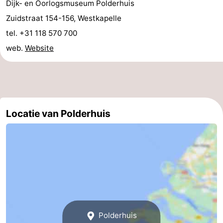
Dijk- en Oorlogsmuseum Polderhuis
Natuur
-
Zuidstraat 154-156, Westkapelle
tel. +31 118 570 700
Oosterschelde
Burgh
-
web.
Website
Haamstede
Natuur
Walcheren
Kop
-
van
Veere
-
Locatie van Polderhuis
Schouwen
Natuur
-
Oranjezon
Oostkapelle
-
Natuur
-
de
Domburg
-
Polderhuis
Mantelingen
Westkapelle
-