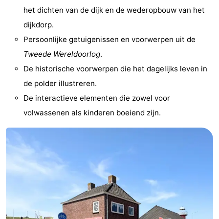
het dichten van de dijk en de wederopbouw van het
Zwembaden
-
dijkdorp.
Paardrijden
-
Persoonlijke getuigenissen en voorwerpen uit de
Tweede Wereldoorlog
.
Golfbanen
Eten
De historische voorwerpen die het dagelijks leven in
en
Evenementen
de polder illustreren.
De interactieve elementen die zowel voor
drinken
Ringrijden
volwassenen als kinderen boeiend zijn.
Praktisch
Forum
Route
-
Parkeren
Reisboekenwinkel