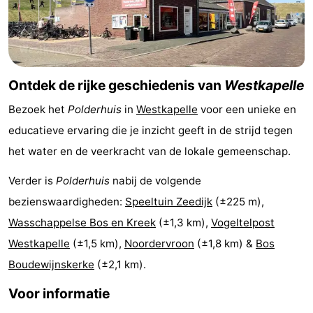
Nieuws
Medische
Ontdek de rijke geschiedenis van
Westkapelle
adressen
Regio
Bezoek het
Polderhuis
in
Westkapelle
voor een unieke en
Zeeland
educatieve ervaring die je inzicht geeft in de strijd tegen
Schouwen-
het water en de veerkracht van de lokale gemeenschap.
Duiveland
-
Verder is
Polderhuis
nabij de volgende
bezienswaardigheden:
Speeltuin Zeedijk
(±225 m),
Renesse
-
Wasschappelse Bos en Kreek
(±1,3 km),
Vogeltelpost
Brouwershaven
-
Westkapelle
(±1,5 km),
Noordervroon
(±1,8 km) &
Bos
Boudewijnskerke
(±2,1 km).
Bruinisse
-
Voor informatie
Zierikzee
-