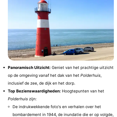
Uitkijkpunten
Attracties
-
Speeltuinen
-
Binnenspeeltuinen
-
Bowlen
Wellness
centra
Dorpen
Panoramisch Uitzicht:
Geniet van het prachtige uitzicht
op de omgeving vanaf het dak van het
Polderhuis
,
&
Natuur
inclusief de zee, de dijk en het dorp.
Steden
Rondleidingen
Top Bezienswaardigheden:
Hoogtepunten van het
Polderhuis
zijn:
Sporten
De indrukwekkende foto's en verhalen over het
-
bombardement in 1944, de inundatie die er op volgde,