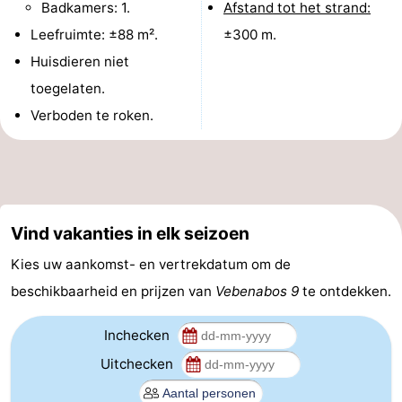
Badkamers: 1.
Afstand tot het strand:
Nieuws
Leefruimte: ±88 m².
±300 m.
Huisdieren niet
Medische
toegelaten.
adressen
Regio
Verboden te roken.
Zeeland
Schouwen-
Vind vakanties in elk seizoen
Duiveland
-
Kies uw aankomst- en vertrekdatum om de
Renesse
-
beschikbaarheid en prijzen van
Vebenabos 9
te ontdekken.
Brouwershaven
-
Inchecken
Bruinisse
-
Uitchecken
Zierikzee
-