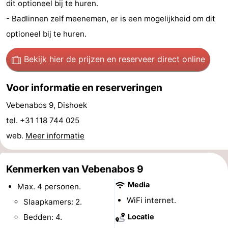
dit optioneel bij te huren.
Zwembaden
-
- Badlinnen zelf meenemen, er is een mogelijkheid om dit
optioneel bij te huren.
Paardrijden
-
Bekijk hier de prijzen
en reserveer direct online
Golfbanen
Eten
en
Evenementen
Voor informatie en reserveringen
Vebenabos 9, Dishoek
drinken
Ringrijden
tel. +31 118 744 025
Praktisch
web.
Meer informatie
Forum
Kenmerken van Vebenabos 9
Route
Media
Max. 4 personen.
-
WiFi internet.
Slaapkamers: 2.
Bedden: 4.
Locatie
Parkeren
Reisboekenwinkel