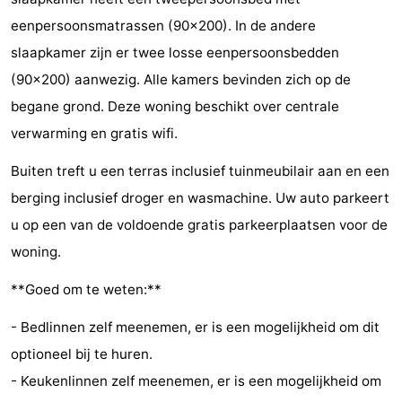
eenpersoonsmatrassen (90x200). In de andere
Uitkijkpunten
Attracties
slaapkamer zijn er twee losse eenpersoonsbedden
-
(90x200) aanwezig. Alle kamers bevinden zich op de
begane grond. Deze woning beschikt over centrale
Speeltuinen
-
verwarming en gratis wifi.
Binnenspeeltuinen
-
Buiten treft u een terras inclusief tuinmeubilair aan en een
Bowlen
Wellness
berging inclusief droger en wasmachine. Uw auto parkeert
u op een van de voldoende gratis parkeerplaatsen voor de
centra
Dorpen
woning.
&
Natuur
**Goed om te weten:**
Steden
Rondleidingen
- Bedlinnen zelf meenemen, er is een mogelijkheid om dit
Sporten
optioneel bij te huren.
- Keukenlinnen zelf meenemen, er is een mogelijkheid om
-