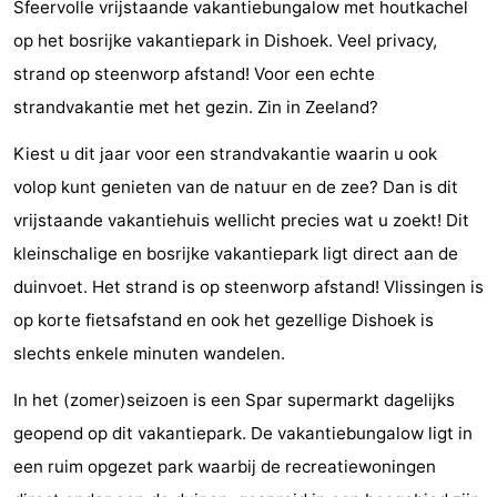
Sfeervolle vrijstaande vakantiebungalow met houtkachel
Résidence
(&
Campings
op het bosrijke vakantiepark in Dishoek. Veel privacy,
strand op steenworp afstand! Voor een echte
Dishoek
breakfasts)
Hotels
strandvakantie met het gezin. Zin in Zeeland?
Vakantiehuizen
Kiest u dit jaar voor een strandvakantie waarin u ook
-
volop kunt genieten van de natuur en de zee? Dan is dit
vrijstaande vakantiehuis wellicht precies wat u zoekt! Dit
Duinhof
-
kleinschalige en bosrijke vakantiepark ligt direct aan de
Klein
Duinzicht
-
duinvoet. Het strand is op steenworp afstand! Vlissingen is
op korte fietsafstand en ook het gezellige Dishoek is
Dishoek
Galgewei
-
slechts enkele minuten wandelen.
Meerpaal
-
In het (zomer)seizoen is een Spar supermarkt dagelijks
Noordzee
-
geopend op dit vakantiepark. De vakantiebungalow ligt in
een ruim opgezet park waarbij de recreatiewoningen
Resort
Noordzee
-