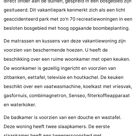
direct onder aan de duinen, gespreid in een bosgebied zijn
Vlissingen
Résidence
Strandcamping
-
gesitueerd. Dit vakantiepark kenmerkt zich als een licht
geaccidenteerd park met zo'n 70 recreatiewoningen in een
Dishoek
Valkenisse
Strandpark
-
besloten bosgebied met hoog opgaande boombeplanting.
Zeeland
Vebenabos
-
De matrassen en kussens van deze vakantiewoning zijn
Westduin
Last
voorzien van beschermende hoezen. U heeft de
beschikking over een ruime woonkamer met open keuken.
minutes
Strand
De woonkamer is gezellig ingericht en voorzien van
Zien
zitbanken, eettafel, televisie en houtkachel. De keuken
beschikt over een vaatwasmachine, koelkast met vriesvak,
&
Bezienswaardigheden
gasfornuis, combimagnetron, Senseo, filterkoffieapparaat
doen
-
en waterkoker.
De badkamer is voorzien van een douche en wastafel.
Musea
-
Deze woning heeft twee slaapkamers. De eerste
Monumenten
-
slaapkamer heeft een tweepersoonsbed met