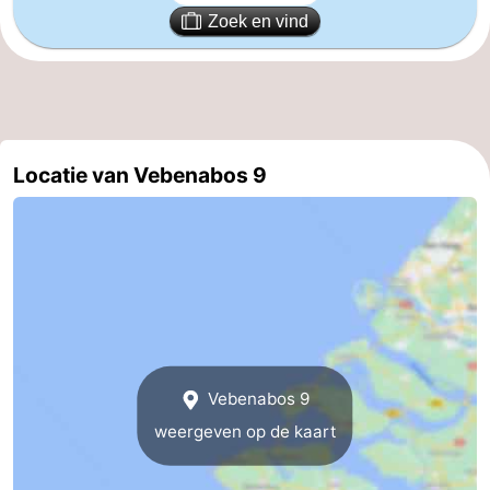
Zoek en vind
Natuur
-
Oosterschelde
Burgh
-
Haamstede
Natuur
Walcheren
Locatie van Vebenabos 9
Kop
-
van
Veere
-
Schouwen
Natuur
-
Oranjezon
Oostkapelle
-
Natuur
-
Vebenabos 9
de
Domburg
-
weergeven op de kaart
Mantelingen
Westkapelle
-