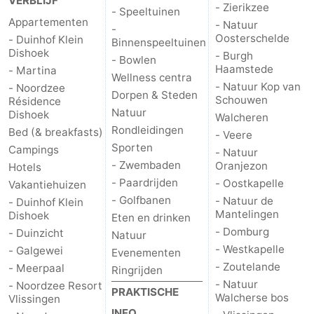
VERBLIJF
- Zierikzee
- Speeltuinen
Appartementen
- Natuur
-
Oosterschelde
- Duinhof Klein
Binnenspeeltuinen
Dishoek
- Burgh
- Bowlen
Haamstede
- Martina
Wellness centra
- Natuur Kop van
- Noordzee
Dorpen & Steden
Schouwen
Résidence
Natuur
Dishoek
Walcheren
Rondleidingen
Bed (& breakfasts)
- Veere
Sporten
Campings
- Natuur
- Zwembaden
Oranjezon
Hotels
- Paardrijden
- Oostkapelle
Vakantiehuizen
- Golfbanen
- Natuur de
- Duinhof Klein
Mantelingen
Dishoek
Eten en drinken
- Domburg
- Duinzicht
Natuur
- Westkapelle
- Galgewei
Evenementen
- Zoutelande
- Meerpaal
Ringrijden
- Natuur
- Noordzee Resort
PRAKTISCHE
Walcherse bos
Vlissingen
INFO.