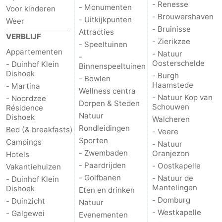
- Renesse
- Monumenten
Voor kinderen
- Brouwershaven
- Uitkijkpunten
Weer
- Bruinisse
Attracties
VERBLIJF
- Zierikzee
- Speeltuinen
Appartementen
- Natuur
-
Oosterschelde
- Duinhof Klein
Binnenspeeltuinen
Dishoek
- Burgh
- Bowlen
Haamstede
- Martina
Wellness centra
- Natuur Kop van
- Noordzee
Dorpen & Steden
Schouwen
Résidence
Natuur
Dishoek
Walcheren
Rondleidingen
Bed (& breakfasts)
- Veere
Sporten
Campings
- Natuur
- Zwembaden
Oranjezon
Hotels
- Paardrijden
- Oostkapelle
Vakantiehuizen
- Golfbanen
- Natuur de
- Duinhof Klein
Mantelingen
Dishoek
Eten en drinken
- Domburg
- Duinzicht
Natuur
- Westkapelle
- Galgewei
Evenementen