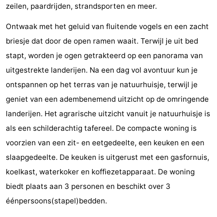
zeilen, paardrijden, strandsporten en meer.
Vlissingen
Résidence
Strandcamping
-
Ontwaak met het geluid van fluitende vogels en een zacht
Dishoek
Valkenisse
Strandpark
-
briesje dat door de open ramen waait. Terwijl je uit bed
stapt, worden je ogen getrakteerd op een panorama van
Zeeland
Vebenabos
-
uitgestrekte landerijen. Na een dag vol avontuur kun je
Westduin
Last
ontspannen op het terras van je natuurhuisje, terwijl je
geniet van een adembenemend uitzicht op de omringende
minutes
Strand
landerijen. Het agrarische uitzicht vanuit je natuurhuisje is
Zien
als een schilderachtig tafereel. De compacte woning is
voorzien van een zit- en eetgedeelte, een keuken en een
&
Bezienswaardigheden
slaapgedeelte. De keuken is uitgerust met een gasfornuis,
doen
-
koelkast, waterkoker en koffiezetapparaat. De woning
biedt plaats aan 3 personen en beschikt over 3
Musea
-
éénpersoons(stapel)bedden.
Monumenten
-