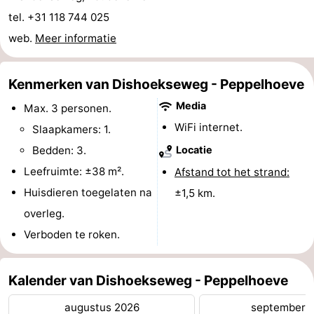
tel. +31 118 744 025
Zwembaden
-
web.
Meer informatie
Paardrijden
-
Kenmerken van Dishoekseweg - Peppelhoeve
Golfbanen
Eten
Media
Max. 3 personen.
en
Evenementen
WiFi internet.
Slaapkamers: 1.
drinken
Ringrijden
Bedden: 3.
Locatie
Leefruimte: ±38 m².
Afstand tot het strand:
Praktisch
Huisdieren toegelaten na
±1,5 km.
Forum
overleg.
Verboden te roken.
Route
-
Kalender van Dishoekseweg - Peppelhoeve
Parkeren
Reisboekenwinkel
augustus 2026
september 