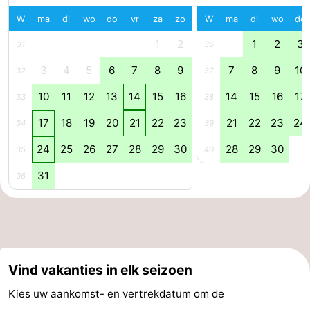
W
ma
di
wo
do
vr
za
zo
W
ma
di
wo
do
Nieuws
1
2
1
2
3
31
36
Medische
3
4
5
6
7
8
9
7
8
9
10
32
37
adressen
Regio
10
11
12
13
14
15
16
14
15
16
17
33
38
Zeeland
17
18
19
20
21
22
23
21
22
23
24
34
39
Schouwen-
24
25
26
27
28
29
30
28
29
30
35
40
31
36
Duiveland
-
Renesse
-
Brouwershaven
-
Vind vakanties in elk seizoen
Bruinisse
-
Kies uw aankomst- en vertrekdatum om de
Zierikzee
-