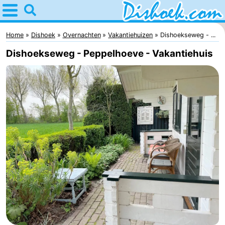
Home
Dishoek
Home
Dishoek
Overnachten
Vakantiehuizen
Dishoekseweg - ...
Dishoekseweg - Peppelhoeve - Vakantiehuis
Tips
Voor
kinderen
Overnachten
Appartementen
-
Duinhof
-
Klein
Martina
-
Dishoek
Noordzee
Bed