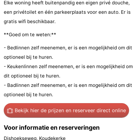
Elke woning heeft buitenpandig een eigen privé douche,
Uitkijkpunten
Attracties
een privétoilet en één parkeerplaats voor een auto. Er is
gratis wifi beschikbaar.
-
**Goed om te weten:**
Speeltuinen
-
- Bedlinnen zelf meenemen, er is een mogelijkheid om dit
Binnenspeeltuinen
-
optioneel bij te huren.
Bowlen
Wellness
- Keukenlinnen zelf meenemen, er is een mogelijkheid om
dit optioneel bij te huren.
centra
Dorpen
- Badlinnen zelf meenemen, er is een mogelijkheid om dit
&
Natuur
optioneel bij te huren.
Steden
Rondleidingen
Bekijk hier de prijzen
en reserveer direct online
Sporten
Voor informatie en reserveringen
-
Dishoekseweg, Koudekerke