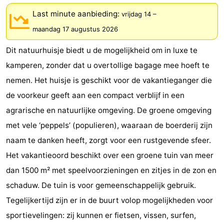
Résidence
(&
Campings
Last minute aanbieding:
vrijdag 14
–
maandag 17 augustus 2026
Dishoek
breakfasts)
Hotels
Dit natuurhuisje biedt u de mogelijkheid om in luxe te
Vakantiehuizen
kamperen, zonder dat u overtollige bagage mee hoeft te
-
nemen. Het huisje is geschikt voor de vakantieganger die
de voorkeur geeft aan een compact verblijf in een
Duinhof
-
agrarische en natuurlijke omgeving. De groene omgeving
Klein
Duinzicht
-
met vele ‘peppels’ (populieren), waaraan de boerderij zijn
naam te danken heeft, zorgt voor een rustgevende sfeer.
Dishoek
Galgewei
-
Het vakantieoord beschikt over een groene tuin van meer
Meerpaal
-
dan 1500 m² met speelvoorzieningen en zitjes in de zon en
schaduw. De tuin is voor gemeenschappelijk gebruik.
Noordzee
-
Tegelijkertijd zijn er in de buurt volop mogelijkheden voor
Resort
Noordzee
-
sportievelingen: zij kunnen er fietsen, vissen, surfen,