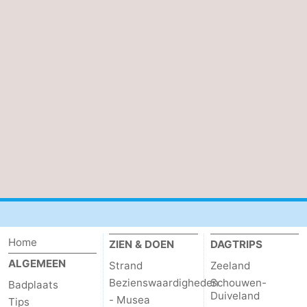
Home
ZIEN & DOEN
DAGTRIPS
ALGEMEEN
Strand
Zeeland
Bezienswaardigheden
Schouwen-
Badplaats
Duiveland
- Musea
Tips