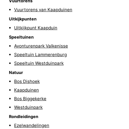
Vuurtorens
Vuurtorens van Kaapduinen
Natuur
-
Uitkijkpunten
Oosterschelde
Burgh
-
Uitkijkpunt Kaapduin
Haamstede
Natuur
Walcheren
Speeltuinen
Avonturenpark Valkenisse
Kop
-
Speeltuin Lammerenburg
van
Veere
-
Speeltuin Westduinpark
Natuur
Schouwen
Natuur
-
Bos Dishoek
Oranjezon
Oostkapelle
-
Kaapduinen
Bos Biggekerke
Natuur
-
Westduinpark
de
Domburg
-
Rondleidingen
Ezelwandelingen
Mantelingen
Westkapelle
-