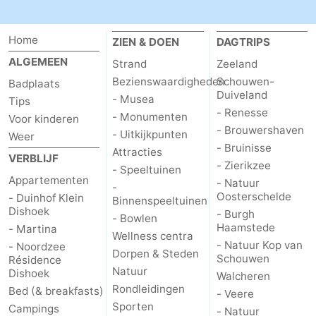
Home
ZIEN & DOEN
DAGTRIPS
ALGEMEEN
Strand
Zeeland
Bezienswaardigheden
Schouwen-
Badplaats
Duiveland
- Musea
Tips
- Renesse
- Monumenten
Voor kinderen
- Brouwershaven
- Uitkijkpunten
Weer
- Bruinisse
Attracties
VERBLIJF
- Zierikzee
- Speeltuinen
Appartementen
- Natuur
-
Oosterschelde
- Duinhof Klein
Binnenspeeltuinen
Dishoek
- Burgh
- Bowlen
Haamstede
- Martina
Wellness centra
- Natuur Kop van
- Noordzee
Dorpen & Steden
Schouwen
Résidence
Natuur
Dishoek
Walcheren
Rondleidingen
Bed (& breakfasts)
- Veere
Sporten
Campings
- Natuur