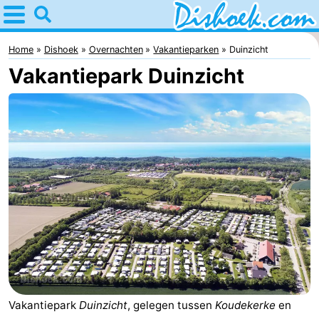
Home
Dishoek
Home
Dishoek
Overnachten
Vakantieparken
Duinzicht
Vakantiepark Duinzicht
Tips
Voor
kinderen
Overnachten
Appartementen
-
Duinhof
-
Klein
Martina
-
Dishoek
Noordzee
Bed
Vakantiepark
Duinzicht
, gelegen tussen
Koudekerke
en