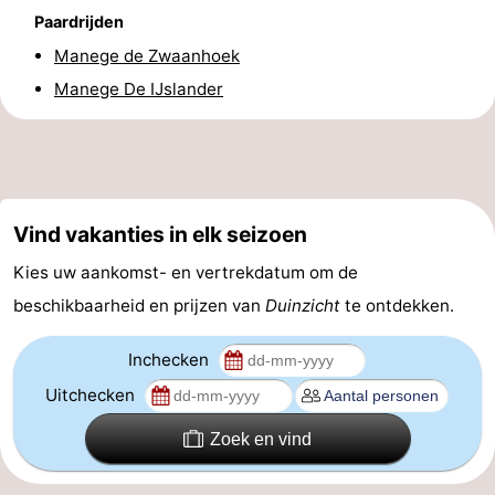
Paardrijden
Zoutelande
-
Manege de Zwaanhoek
Manege De IJslander
Natuur
-
Walcherse
Vlissingen
-
bos
Middelburg
Zeeuws-
Vind vakanties in elk seizoen
Vlaanderen
-
Kies uw aankomst- en vertrekdatum om de
Nieuwvliet
-
beschikbaarheid en prijzen van
Duinzicht
te ontdekken.
Sluis
-
Inchecken
Cadzand
-
Uitchecken
Natuur
Weer
Zoek en vind
Het
Contact