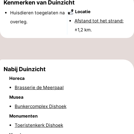
Kenmerken van Duinzicht
Nieuws
Locatie
Huisdieren toegelaten na
Afstand tot het strand:
overleg.
Medische
±1,2 km.
adressen
Regio
Zeeland
Schouwen-
Nabij Duinzicht
Duiveland
-
Horeca
Brasserie de Meerpaal
Renesse
-
Musea
Brouwershaven
-
Bunkercomplex Dishoek
Monumenten
Bruinisse
-
Toeristenkerk Dishoek
Zierikzee
-