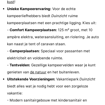
kust
!
Vlissingen
Résidence
Strandcamping
-
Unieke Kampeerervaring:
Voor de echte
kampeerliefhebbers biedt
Duinzicht
ruime
Dishoek
Valkenisse
Strandpark
-
kampeerplaatsen met een prachtige ligging. Kies uit:
Zeeland
Vebenabos
-
-
Comfort Kampeerplaatsen:
125 m² groot, met 10
ampère elektra, wateraansluiting, en riolering. Je auto
Westduin
Last
kan naast je tent of caravan staan.
minutes
Strand
-
Camperplaatsen:
Speciaal voor passanten met
elektriciteit en voldoende ruimte.
Zien
-
Tentvelden:
Gezellige kampeervelden waar je kunt
&
Bezienswaardigheden
genieten van
de natuur
en het buitenleven.
Uitstekende Voorzieningen:
Vakantiepark
Duinzicht
doen
-
biedt alles wat je nodig hebt voor een zorgeloze
Musea
-
vakantie:
- Modern sanitairgebouw met kindersanitair en
Monumenten
-