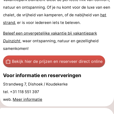
natuur en ontspanning. Of je nu komt voor de luxe van een
Zwembaden
-
chalet, de vrijheid van kamperen, of de nabijheid van
het
Paardrijden
-
strand
, er is voor iedereen iets te beleven.
Golfbanen
Eten
Beleef een onvergetelijke vakantie bij vakantiepark
Duinzicht
, waar ontspanning, natuur en gezelligheid
en
Evenementen
samenkomen!
drinken
Ringrijden
Bekijk hier de prijzen
en reserveer direct online
Praktisch
Voor informatie en reserveringen
Forum
Strandweg 7, Dishoek / Koudekerke
Route
tel. +31 118 551 397
-
web.
Meer informatie
Parkeren
Reisboekenwinkel