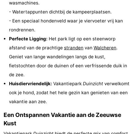
wasmachines.
Uitkijkpunten
Attracties
- Watertappunten dichtbij de kampeerplaatsen.
- Een speciaal hondenveld waar je viervoeter vrij kan
-
rondrennen.
Speeltuinen
-
Perfecte Ligging:
Het park ligt op een steenworp
afstand van de prachtige
stranden
van
Walcheren
.
Binnenspeeltuinen
-
Geniet van lange wandelingen langs de kust,
Bowlen
Wellness
fietstochten door de duinen of een verfrissende duik in
de zee.
centra
Dorpen
Huisdiervriendelijk:
Vakantiepark
Duinzicht
verwelkomt
&
Natuur
ook je hond, zodat het hele gezin kan genieten van een
vakantie aan zee.
Steden
Rondleidingen
Een Ontspannen Vakantie aan de Zeeuwse
Sporten
Kust
-
Vakantiepark
Duinzicht
biedt de perfecte mix van comfort,