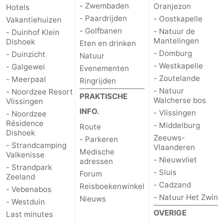
- Zwembaden
Oranjezon
Hotels
- Paardrijden
- Oostkapelle
Vakantiehuizen
- Golfbanen
- Natuur de
- Duinhof Klein
Mantelingen
Dishoek
Eten en drinken
- Domburg
- Duinzicht
Natuur
- Westkapelle
- Galgewei
Evenementen
- Zoutelande
- Meerpaal
Ringrijden
- Natuur
- Noordzee Resort
PRAKTISCHE
Walcherse bos
Vlissingen
INFO.
- Vlissingen
- Noordzee
Résidence
- Middelburg
Route
Dishoek
Zeeuws-
- Parkeren
- Strandcamping
Vlaanderen
Medische
Valkenisse
- Nieuwvliet
adressen
- Strandpark
- Sluis
Forum
Zeeland
- Cadzand
Reisboekenwinkel
- Vebenabos
- Natuur Het Zwin
Nieuws
- Westduin
OVERIGE
Last minutes