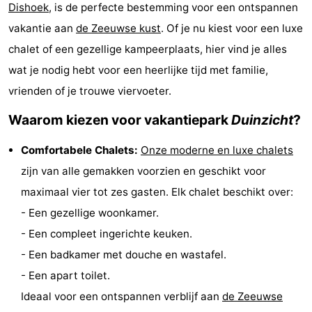
Dishoek
, is de perfecte bestemming voor een ontspannen
Résidence
(&
Campings
vakantie aan
de Zeeuwse kust
. Of je nu kiest voor een luxe
Dishoek
breakfasts)
Hotels
chalet of een gezellige kampeerplaats, hier vind je alles
wat je nodig hebt voor een heerlijke tijd met familie,
Vakantiehuizen
vrienden of je trouwe viervoeter.
-
Waarom kiezen voor vakantiepark
Duinzicht
?
Duinhof
-
Comfortabele Chalets:
Onze moderne en luxe chalets
zijn van alle gemakken voorzien en geschikt voor
Klein
Duinzicht
-
maximaal vier tot zes gasten. Elk chalet beschikt over:
Dishoek
Galgewei
-
- Een gezellige woonkamer.
- Een compleet ingerichte keuken.
Meerpaal
-
- Een badkamer met douche en wastafel.
Noordzee
-
- Een apart toilet.
Ideaal voor een ontspannen verblijf aan
de Zeeuwse
Resort
Noordzee
-