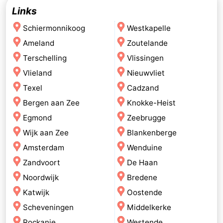
Links
Schiermonnikoog
Westkapelle
Ameland
Zoutelande
Terschelling
Vlissingen
Vlieland
Nieuwvliet
Texel
Cadzand
Bergen aan Zee
Knokke-Heist
Egmond
Zeebrugge
Wijk aan Zee
Blankenberge
Amsterdam
Wenduine
Zandvoort
De Haan
Noordwijk
Bredene
Katwijk
Oostende
Scheveningen
Middelkerke
Rockanje
Westende