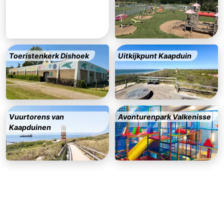
Zwembaden
-
Paardrijden
-
Toeristenkerk Dishoek
Uitkijkpunt Kaapduin
Golfbanen
Eten
en
Evenementen
drinken
Ringrijden
Vuurtorens van
Avonturenpark Valkenisse
Praktisch
Kaapduinen
Forum
Route
-
Parkeren
Reisboekenwinkel