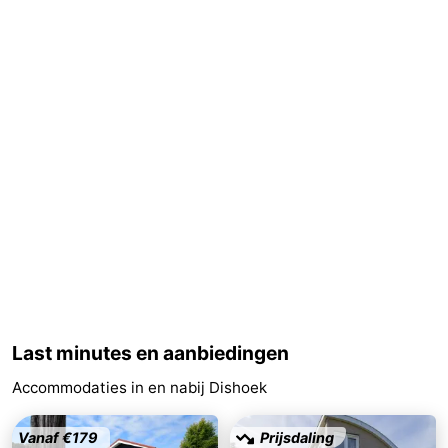
Nieuws
Medische
adressen
Regio
Zeeland
Schouwen-
Duiveland
-
Renesse
-
Brouwershaven
-
Last minutes en aanbiedingen
Accommodaties in en nabij Dishoek
Bruinisse
-
Zierikzee
-
Vanaf €179
Prijsdaling