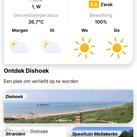
4.6
Zwak
1, W
Uitkijkpunten
Attracties
Gevoelstemperatuur
Bewolking
26,7°C
100%
-
Morgen
Di
Wo
Do
Speeltuinen
-
Binnenspeeltuinen
-
Bowlen
Wellness
Ontdek Dishoek
centra
Dorpen
Een plek om verliefd op te worden
&
Natuur
Dishoek
Steden
Rondleidingen
Sporten
-
Stranden
Speeltuin Meliskerke