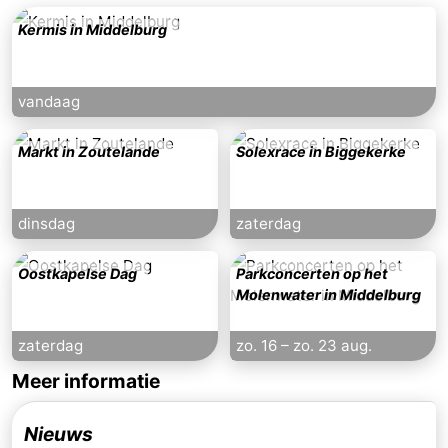
Kermis in Middelburg
vandaag
Markt in Zoutelande
Solexrace in Biggekerke
dinsdag
zaterdag
Oostkapelse Dag
Parkconcerten op het
Molenwater in Middelburg
zaterdag
zo. 16
–
zo. 23 aug.
Meer informatie
Nieuws