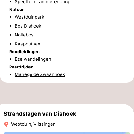
Speeltuin Lammerenburg
Nieuws
Natuur
Westduinpark
Medische
Bos Dishoek
Nollebos
adressen
Regio
Kaapduinen
Zeeland
Rondleidingen
Ezelwandelingen
Schouwen-
Paardrijden
Manege de Zwaanhoek
Duiveland
-
Renesse
-
Brouwershaven
-
Strandslagen van Dishoek
Bruinisse
-
Westduin, Vlissingen
Zierikzee
-