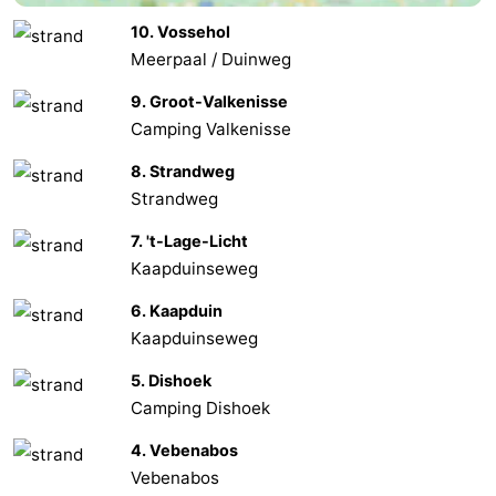
10. Vossehol
Zoutelande
-
Meerpaal / Duinweg
Natuur
-
9. Groot-Valkenisse
Camping Valkenisse
Walcherse
Vlissingen
-
8. Strandweg
bos
Middelburg
Zeeuws-
Strandweg
Vlaanderen
-
7. 't-Lage-Licht
Kaapduinseweg
Nieuwvliet
-
6. Kaapduin
Kaapduinseweg
Sluis
-
5. Dishoek
Cadzand
-
Camping Dishoek
Natuur
Weer
4. Vebenabos
Vebenabos
Het
Contact