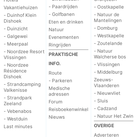
- Paardrijden
- Oostkapelle
Vakantiehuizen
- Golfbanen
- Natuur de
- Duinhof Klein
Mantelingen
Dishoek
Eten en drinken
- Domburg
- Duinzicht
Natuur
- Westkapelle
- Galgewei
Evenementen
- Zoutelande
- Meerpaal
Ringrijden
- Natuur
- Noordzee Resort
PRAKTISCHE
Walcherse bos
Vlissingen
INFO.
- Vlissingen
- Noordzee
Résidence
- Middelburg
Route
Dishoek
Zeeuws-
- Parkeren
- Strandcamping
Vlaanderen
Medische
Valkenisse
- Nieuwvliet
adressen
- Strandpark
- Sluis
Forum
Zeeland
- Cadzand
Reisboekenwinkel
- Vebenabos
- Natuur Het Zwin
Nieuws
- Westduin
OVERIGE
Last minutes
Adverteren