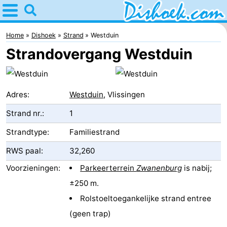
Home
Dishoek
Home
Dishoek
Strand
Westduin
Strandovergang Westduin
Tips
Voor
Adres:
Westduin
, Vlissingen
kinderen
Overnachten
Strand nr.:
1
Appartementen
Strandtype:
Familiestrand
-
RWS paal:
32,260
Voorzieningen:
Parkeerterrein
Zwanenburg
is nabij;
Duinhof
-
±250 m.
Klein
Martina
-
Rolstoeltoegankelijke strand entree
(geen trap)
Dishoek
Noordzee
Bed