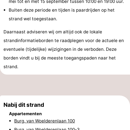
mei tot en met 15 september tussen 10:00 en 19:00 uur.
Vlissingen
Résidence
Strandcamping
-
Buiten deze periode en tijden is paardrijden op het
strand wel toegestaan.
Dishoek
Valkenisse
Strandpark
-
Daarnaast adviseren wij om altijd ook de lokale
Zeeland
Vebenabos
-
strandinformatieborden te raadplegen voor de actuele en
Westduin
Last
eventuele (tijdelijke) wijzigingen in de verboden. Deze
borden vindt u bij de meeste toegangspaden naar het
minutes
Strand
strand.
Zien
&
Bezienswaardigheden
doen
-
Nabij dit strand
Musea
-
Appartementen
Burg. van Woelderenlaan 100
Monumenten
-
Burg. van Woelderenlaan 100-3