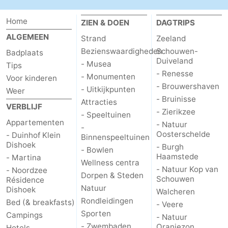
Home
ZIEN & DOEN
DAGTRIPS
ALGEMEEN
Strand
Zeeland
Bezienswaardigheden
Schouwen-
Badplaats
Duiveland
- Musea
Tips
- Renesse
- Monumenten
Voor kinderen
- Brouwershaven
- Uitkijkpunten
Weer
- Bruinisse
Attracties
VERBLIJF
- Zierikzee
- Speeltuinen
Appartementen
- Natuur
-
Oosterschelde
- Duinhof Klein
Binnenspeeltuinen
Dishoek
- Burgh
- Bowlen
Haamstede
- Martina
Wellness centra
- Natuur Kop van
- Noordzee
Dorpen & Steden
Schouwen
Résidence
Natuur
Dishoek
Walcheren
Rondleidingen
Bed (& breakfasts)
- Veere
Sporten
Campings
- Natuur
- Zwembaden
Oranjezon
Hotels