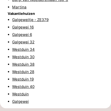
Uitkijkpunten
Attracties
Martina
Vakantiehuizen
-
Galgeweitje - ZE379
Galgewei 16
Speeltuinen
-
Galgewei 6
Binnenspeeltuinen
-
Galgewei 32
Westduin 34
Bowlen
Wellness
Westduin 30
centra
Dorpen
Westduin 38
Westduin 28
&
Natuur
Westduin 19
Steden
Rondleidingen
Westduin 40
Westduin
Sporten
Galgewei
-