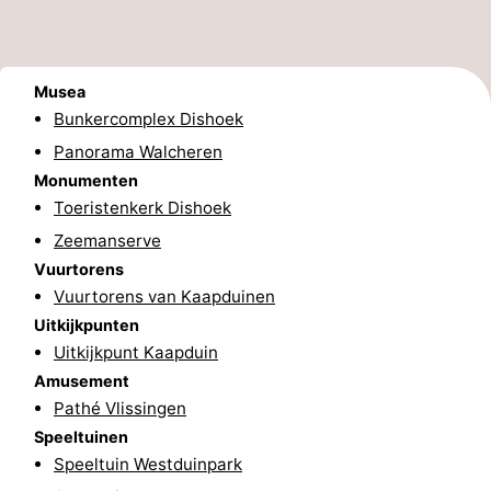
Zwembaden
-
Paardrijden
-
Musea
Bunkercomplex Dishoek
Golfbanen
Eten
Panorama Walcheren
en
Evenementen
Monumenten
Toeristenkerk Dishoek
drinken
Ringrijden
Zeemanserve
Vuurtorens
Praktisch
Vuurtorens van Kaapduinen
Uitkijkpunten
Forum
Uitkijkpunt Kaapduin
Route
Amusement
Pathé Vlissingen
-
Speeltuinen
Speeltuin Westduinpark
Parkeren
Reisboekenwinkel