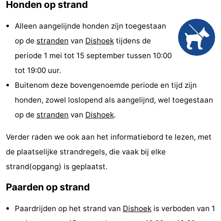
Honden op strand
Résidence
(&
Campings
Alleen aangelijnde honden zijn toegestaan
Dishoek
breakfasts)
Hotels
op de
stranden
van
Dishoek
tijdens de
periode 1 mei tot 15 september tussen 10:00
Vakantiehuizen
tot 19:00 uur.
-
Buitenom deze bovengenoemde periode en tijd zijn
honden, zowel loslopend als aangelijnd, wel toegestaan
Duinhof
-
op de
stranden
van
Dishoek
.
Klein
Duinzicht
-
Verder raden we ook aan het informatiebord te lezen, met
Dishoek
Galgewei
-
de plaatselijke strandregels, die vaak bij elke
strand(opgang) is geplaatst.
Meerpaal
-
Paarden op strand
Noordzee
-
Paardrijden op het strand van
Dishoek
is verboden van 1
Resort
Noordzee
-