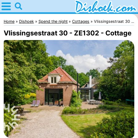
Home
Dishoek
Home
Dishoek
Spend the night
Cottages
Vlissingsestraat 30 ...
Vlissingsestraat 30 - ZE1302 - Cottage
Tips
For
kids
Spend
the
Apartments
night
-
Duinhof
-
Klein
Martina
-
Dishoek
Noordzee
Bed