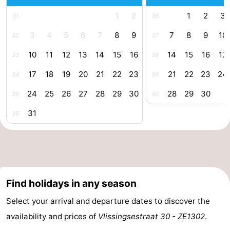
1
2
1
2
3
31
36
Walcherse
Vlissingen
-
3
4
5
6
7
8
9
7
8
9
10
32
37
bos
Middelburg
Zeeuws-
10
11
12
13
14
15
16
14
15
16
17
33
38
Vlaanderen
-
17
18
19
20
21
22
23
21
22
23
24
34
39
Nieuwvliet
-
24
25
26
27
28
29
30
28
29
30
35
40
Sluis
-
31
36
Cadzand
-
Nature
Weather
Het
Contact
Find holidays in any season
Select your arrival and departure dates to discover the
Zwin
us
availability and prices of
Vlissingsestraat 30 - ZE1302
.