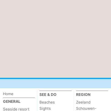
Home
SEE & DO
REGION
GENERAL
Beaches
Zeeland
Sights
Schouwen-
Seaside resort