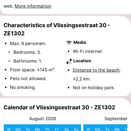
web.
More information
Haamstede
Nature
Walcheren
Kop
-
Characteristics of Vlissingsestraat 30 -
ZE1302
van
Veere
-
Media
Max. 6 personen.
Schouwen
Nature
-
Wi-Fi internet.
Bedrooms: 3.
Bathrooms: 1.
Location
Oranjezon
Oostkapelle
-
Floor space: ±145 m².
Distance to the beach:
Nature
-
Pets not allowed.
±2,2 km.
No smoking.
Not on holiday park.
de
Domburg
-
Mantelingen
Westkapelle
-
Calendar of Vlissingsestraat 30 - ZE1302
Zoutelande
-
August 2026
September 
Nature
-
W
Mo
Tu
We
Th
Fr
Sa
Su
W
Mo
Tu
We
Th