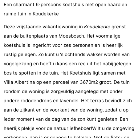
Een charmant 6-persoons koetshuis met open haard en
Résidence
(and
Campsites
ruime tuin in Koudekerke
Dishoek
breakfasts)
Cottages
Deze vrijstaande vakantiewoning in
Koudekerke
grenst
-
aan de buitenplaats van Moesbosch. Het voormalige
koetshuis is ingericht voor zes personen en is heerlijk
Duinhof
-
rustig gelegen. Zo kunt u 's ochtends wakker worden van
Klein
Duinzicht
-
vogelgezang en heeft u kans een ree uit het nabijgelegen
bos te spotten in de tuin. Het Koetshuis ligt samen met
Dishoek
Galgewei
-
Villa Albertina op een perceel van 3670m2 groot. De tuin
Meerpaal
-
rondom de woning is zorgvuldig aangelegd met onder
andere rododendrons en lavendel. Het terras bevindt zich
Noordzee
-
aan de zijkant en de voorkant van de woning, zodat u op
Resort
Noordzee
-
ieder moment van de dag van de zon kunt genieten. Een
heerlijk plekje voor de natuurliefhebber!Wilt u de omgeving
Vlissingen
Résidence
Strandcamping
-
verkennen, dan is er genoeg te beleven. Met de fiets- en