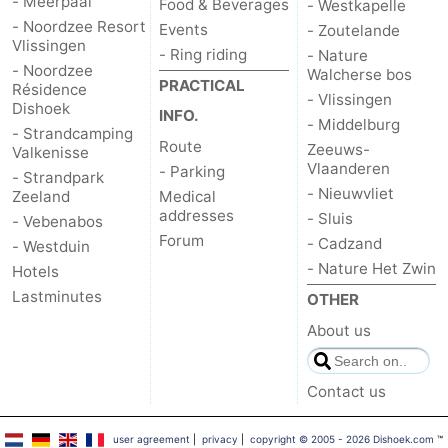
- Meerpaal
Food & Beverages
- Westkapelle
- Noordzee Resort
Events
- Zoutelande
Vlissingen
- Ring riding
- Nature
- Noordzee
Walcherse bos
PRACTICAL
Résidence
- Vlissingen
Dishoek
INFO.
- Middelburg
- Strandcamping
Route
Zeeuws-
Valkenisse
Vlaanderen
- Parking
- Strandpark
- Nieuwvliet
Zeeland
Medical
addresses
- Sluis
- Vebenabos
Forum
- Cadzand
- Westduin
- Nature Het Zwin
Hotels
Lastminutes
OTHER
About us
Contact us
user agreement
|
privacy
|
copyright © 2005 - 2026 Dishoek.com
™