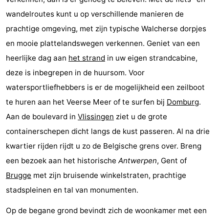
Dishoek
Valkenisse
Strandpark
-
wandelroutes kunt u op verschillende manieren de
prachtige omgeving, met zijn typische Walcherse dorpjes
Zeeland
Vebenabos
-
en mooie plattelandswegen verkennen. Geniet van een
Westduin
Hotels
heerlijke dag aan
het strand
in uw eigen strandcabine,
deze is inbegrepen in de huursom. Voor
Lastminutes
watersportliefhebbers is er de mogelijkheid een zeilboot
Beach
te huren aan het Veerse Meer of te surfen bij
Domburg
.
Aan de boulevard in
Vlissingen
ziet u de grote
See
containerschepen dicht langs de kust passeren. Al na drie
&
-
kwartier rijden rijdt u zo de Belgische grens over. Breng
een bezoek aan het historische
Antwerpen
, Gent of
do
Museums
-
Brugge
met zijn bruisende winkelstraten, prachtige
Monuments
-
stadspleinen en tal van monumenten.
Op de begane grond bevindt zich de woonkamer met een
Observation
Attractions