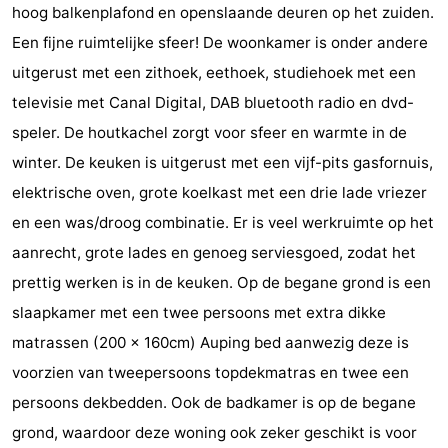
hoog balkenplafond en openslaande deuren op het zuiden.
points
-
Een fijne ruimtelijke sfeer! De woonkamer is onder andere
uitgerust met een zithoek, eethoek, studiehoek met een
Playgrounds
-
televisie met Canal Digital, DAB bluetooth radio en dvd-
Indoor
-
speler. De houtkachel zorgt voor sfeer en warmte in de
winter. De keuken is uitgerust met een vijf-pits gasfornuis,
playgrounds
Bowling
Wellness
elektrische oven, grote koelkast met een drie lade vriezer
centres
centers
Villages
en een was/droog combinatie. Er is veel werkruimte op het
aanrecht, grote lades en genoeg serviesgoed, zodat het
&
Nature
prettig werken is in de keuken. Op de begane grond is een
Cities
Guided
slaapkamer met een twee persoons met extra dikke
matrassen (200 x 160cm) Auping bed aanwezig deze is
tours
Sports
voorzien van tweepersoons topdekmatras en twee een
-
persoons dekbedden. Ook de badkamer is op de begane
grond, waardoor deze woning ook zeker geschikt is voor
Swimming
-