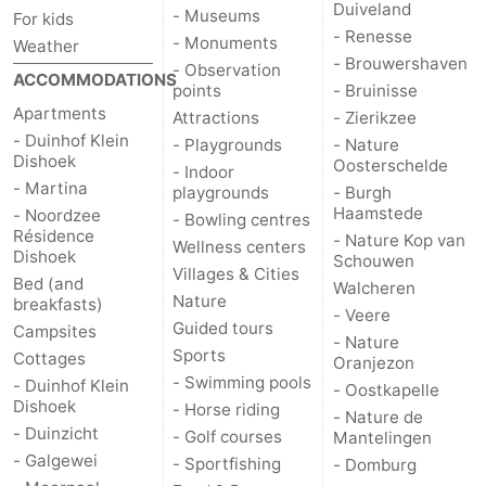
Duiveland
- Museums
For kids
- Renesse
- Monuments
Weather
- Brouwershaven
- Observation
ACCOMMODATIONS
points
- Bruinisse
Apartments
Attractions
- Zierikzee
- Duinhof Klein
- Playgrounds
- Nature
Dishoek
Oosterschelde
- Indoor
- Martina
playgrounds
- Burgh
Haamstede
- Noordzee
- Bowling centres
Résidence
- Nature Kop van
Wellness centers
Dishoek
Schouwen
Villages & Cities
Bed (and
Walcheren
Nature
breakfasts)
- Veere
Guided tours
Campsites
- Nature
Sports
Cottages
Oranjezon
- Swimming pools
- Duinhof Klein
- Oostkapelle
Dishoek
- Horse riding
- Nature de
- Duinzicht
- Golf courses
Mantelingen
- Galgewei
- Sportfishing
- Domburg