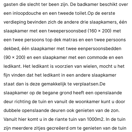
gasten die slecht ter been zijn. De badkamer beschikt over
pools
Horse
-
een inloopdouche en een tweede toilet.Op de eerste
verdieping bevinden zich de andere drie slaapkamers, één
riding
Golf
-
slaapkamer met een tweepersoonsbed (160 x 200) met
courses
Sportfishing
Food
een twee persoons top dek matras en een twee persoons
dekbed, één slaapkamer met twee eenpersoonsbedden
&
Events
(90 x 200) en een slaapkamer met een commode en een
Beverages
Ring
ledikant. Het ledikant is voorzien van wielen, mocht u het
fijn vinden dat het ledikant in een andere slaapkamer
riding
Practical
staat dan is deze gemakkelijk te verplaatsen.De
Forum
slaapkamer op de begane grond heeft een openslaande
deur richting de tuin en vanuit de woonkamer kunt u door
Route
dubbele openslaande deuren ook genieten van de zon.
-
Vanuit hier komt u in de riante tuin van 1000m2. In de tuin
zijn meerdere zitjes gecreëerd om te genieten van de tuin
Parking
Medical