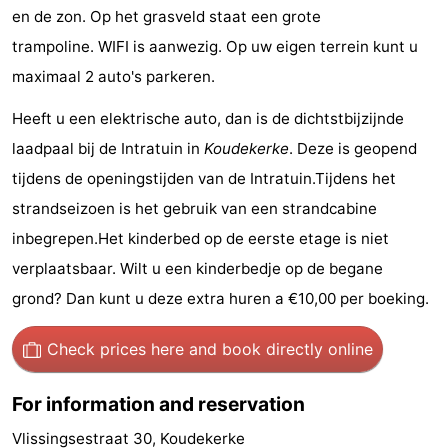
en de zon. Op het grasveld staat een grote
addresses
Region
trampoline. WIFI is aanwezig. Op uw eigen terrein kunt u
maximaal 2 auto's parkeren.
Zeeland
Heeft u een elektrische auto, dan is de dichtstbijzijnde
Schouwen-
laadpaal bij de Intratuin in
Koudekerke
. Deze is geopend
Duiveland
-
tijdens de openingstijden van de Intratuin.Tijdens het
strandseizoen is het gebruik van een strandcabine
Renesse
-
inbegrepen.Het kinderbed op de eerste etage is niet
Brouwershaven
-
verplaatsbaar. Wilt u een kinderbedje op de begane
grond? Dan kunt u deze extra huren a €10,00 per boeking.
Bruinisse
-
Zierikzee
-
Check prices here
and book directly online
Nature
-
For information and reservation
Oosterschelde
Burgh
-
Vlissingsestraat 30, Koudekerke